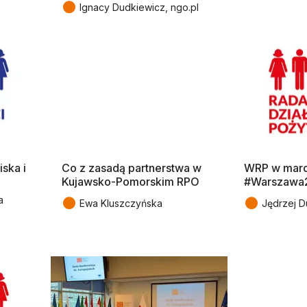
●
Ignacy Dudkiewicz, ngo.pl
ska i
Co z zasadą partnerstwa w
WRP w marcu
Kujawsko-Pomorskim RPO
#Warszawa
●
●
a
Ewa Kluszczyńska
Jędrzej D