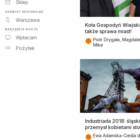
Sklep
SERWISY REGIONALNE
Warszawa
Koła Gospodyń Wiejski
NARZĘDZIA NGO.PL
także sprawa miast!
Wpłacam
●
Piotr Drygała, Magdal
Mike
Pożytek
Industriada 2018: śląski
przemysł kobietami sto
●
Ewa Adamska-Cieśla d