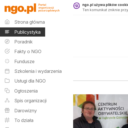
Publicystyka - ngo.pl
ngo.pl używa plików cookie
Portal
organizacji
Ten komunikat zniknie przy
pozarządowych
Menu główne
Strona główna
Publicystyka
Poradnik
Fakty o NGO
Fundusze
Szkolenia i wydarzenia
Usługi dla NGO
Ogłoszenia
Spis organizacji
Darowizny
To działa