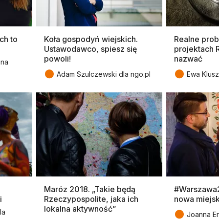
ch to
Koła gospodyń wiejskich.
Realne pro
Ustawodawco, spiesz się
projektach 
powoli!
nazwać
ena
●
●
Adam Szulczewski dla ngo.pl
Ewa Klus
Maróz 2018. „Takie będą
#Warszawa2
i
Rzeczypospolite, jaka ich
nowa miejsk
lokalna aktywność”
●
la
Joanna Er