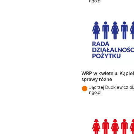
ngo.pl
WRP w kwietniu: Kąpieli
sprawy różne
●
Jędrzej Dudkiewicz dl
ngo.pl