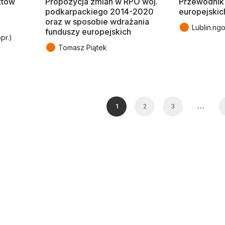
nktów
Propozycja zmian w RPO woj.
Przewodnik
podkarpackiego 2014-2020
europejskic
oraz w sposobie wdrażania
●
Lublin.ngo
funduszy europejskich
pr.)
●
Tomasz Piątek
…
1
2
3