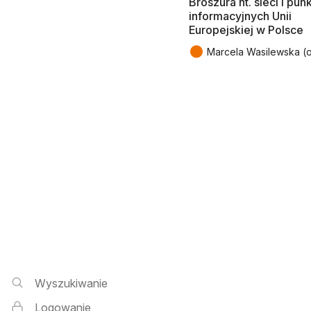
Broszura nt. sieci i pu
informacyjnych Unii
Europejskiej w Polsce
●
Marcela Wasilewska (o
Wyszukiwarka i logowanie
Wyszukiwanie
Logowanie