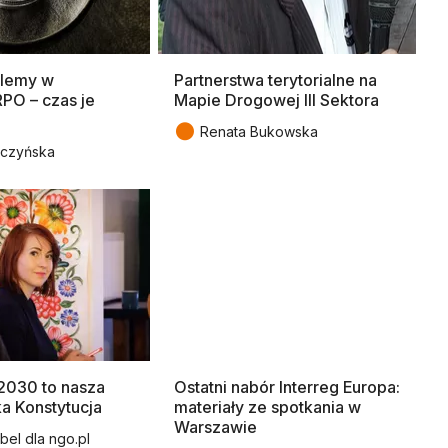
blemy w
Partnerstwa terytorialne na
RPO – czas je
Mapie Drogowej III Sektora
●
Renata Bukowska
zczyńska
030 to nasza
Ostatni nabór Interreg Europa:
a Konstytucja
materiały ze spotkania w
Warszawie
bel dla ngo.pl