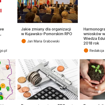
iwe
Jakie zmiany dla organizacji
Harmonogr
,
w Kujawsko-Pomorskim RPO
wniosków w
Wiedza Edu
●
Jan Maria Grabowski
2018 rok
●
go.pl
Redakcja 