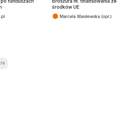
 po funduszach
Broszura nt. finansowania ze
h
środków UE
●
.pl
Marcela Wasilewska (opr.)
79