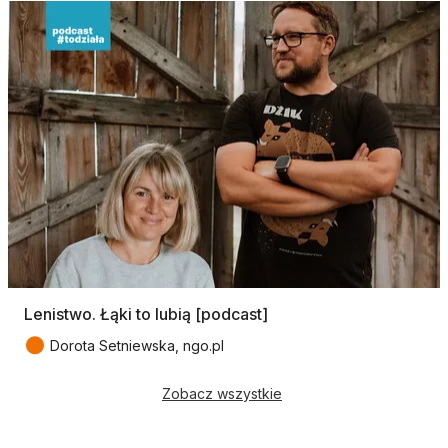
Lenistwo. Łąki to lubią [podcast]
●
Dorota Setniewska, ngo.pl
Zobacz wszystkie