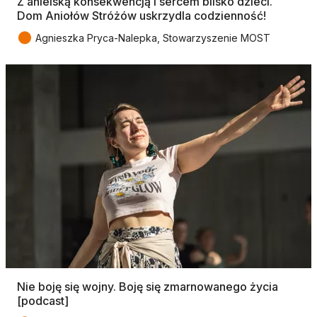
Z anielską konsekwencją i sercem blisko dzieci.
Dom Aniołów Stróżów uskrzydla codzienność!
●
Agnieszka Pryca-Nalepka, Stowarzyszenie MOST
Nie boję się wojny. Boję się zmarnowanego życia
[podcast]