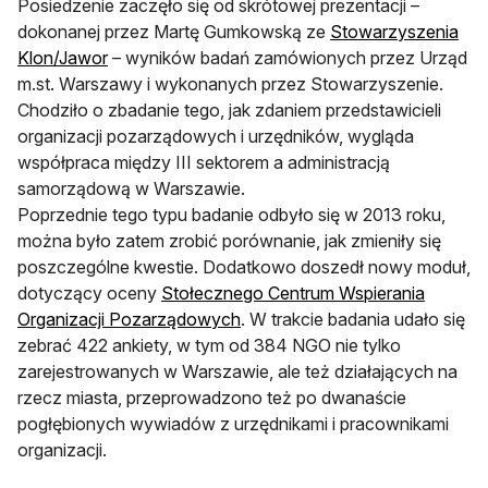
Posiedzenie zaczęło się od skrótowej prezentacji –
dokonanej przez Martę Gumkowską ze
Stowarzyszenia
otwiera się w nowej karcie
Klon/Jawor
– wyników badań zamówionych przez Urząd
m.st. Warszawy i wykonanych przez Stowarzyszenie.
Chodziło o zbadanie tego, jak zdaniem przedstawicieli
organizacji pozarządowych i urzędników, wygląda
współpraca między III sektorem a administracją
samorządową w Warszawie.
Poprzednie tego typu badanie odbyło się w 2013 roku,
można było zatem zrobić porównanie, jak zmieniły się
poszczególne kwestie. Dodatkowo doszedł nowy moduł,
dotyczący oceny
Stołecznego Centrum Wspierania
otwiera się w nowej karcie
Organizacji Pozarządowych
. W trakcie badania udało się
zebrać 422 ankiety, w tym od 384 NGO nie tylko
zarejestrowanych w Warszawie, ale też działających na
rzecz miasta, przeprowadzono też po dwanaście
pogłębionych wywiadów z urzędnikami i pracownikami
organizacji.