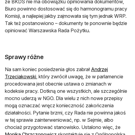
że BKDS nie ma obowiązku opiniowania dokumentów,
Biuro powinno dostosować się do harmonogramu pracy
Komisji, a najlepiej jakby zajmowała się tym jednak WRP.
Tak też postanowiono – dokumenty te ponownie będzie
opiniować Warszawska Rada Pożytku.
Sprawy różne
Na sam koniec posiedzenia głos zabrał
Andrzej
otwiera się w nowej karcie
Trzeciakowski
, który zwrócił uwagę, że w parlamencie
procedowana jest obecnie ustawa o zmianach w
kodeksie pracy. Dotkną one wszystkich, ale szczególnie
mocno uderzą w NGO. Dla wielu z nich nowe przepisy
mogą oznaczać wręcz konieczność zakończenia
działalności. Pytanie brzmi, czy Rada nie powinna jakoś
w tej sprawie zainterweniować, np. w Sejmie, albo
chociaż przygotować stanowisko. Ustalono więc, że
otwiera się w nowej karcie
Monika Chrzczonowicz
skontaktuje się z Ogólnopolską