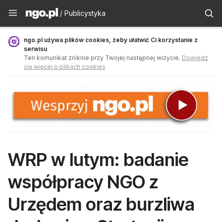
Publicystyka - ngo.pl
/ Publicystyka
ngo.pl używa plików cookies, żeby ułatwić Ci korzystanie z
serwisu
Ten komunikat zniknie przy Twojej następnej wizycie.
Dowiedz
się więcej o plikach cookies
WRP w lutym: badanie
współpracy NGO z
Urzędem oraz burzliwa