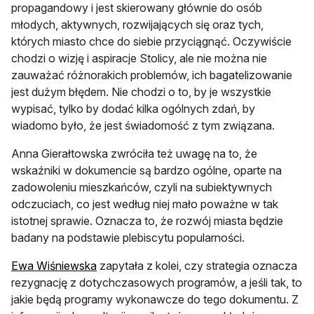
propagandowy i jest skierowany głównie do osób
młodych, aktywnych, rozwijających się oraz tych,
których miasto chce do siebie przyciągnąć. Oczywiście
chodzi o wizję i aspiracje Stolicy, ale nie można nie
zauważać różnorakich problemów, ich bagatelizowanie
jest dużym błędem. Nie chodzi o to, by je wszystkie
wypisać, tylko by dodać kilka ogólnych zdań, by
wiadomo było, że jest świadomość z tym związana.
Anna Gierałtowska zwróciła też uwagę na to, że
wskaźniki w dokumencie są bardzo ogólne, oparte na
zadowoleniu mieszkańców, czyli na subiektywnych
odczuciach, co jest według niej mało poważne w tak
istotnej sprawie. Oznacza to, że rozwój miasta będzie
badany na podstawie plebiscytu popularności.
otwiera się w nowej karcie
Ewa Wiśniewska
zapytała z kolei, czy strategia oznacza
rezygnację z dotychczasowych programów, a jeśli tak, to
jakie będą programy wykonawcze do tego dokumentu. Z