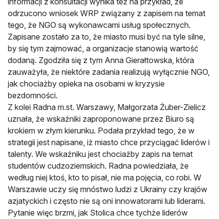
informacji z konsultacji wynika też na przykład, że
odrzucono wniosek WRP związany z zapisem na temat
tego, że NGO są wykonawcami usług społecznych.
Zapisane zostało za to, że miasto musi być na tyle silne,
by się tym zajmować, a organizacje stanowią wartość
dodaną. Zgodziła się z tym Anna Gierałtowska, która
zauważyła, że niektóre zadania realizują wyłącznie NGO,
jak chociażby opieka na osobami w kryzysie
bezdomności.
Z kolei Radna m.st. Warszawy, Małgorzata Żuber-Zielicz
uznała, że wskaźniki zaproponowane przez Biuro są
krokiem w złym kierunku. Podała przykład tego, że w
strategii jest napisane, iż miasto chce przyciągać liderów i
talenty. We wskaźniku jest chociażby zapis na temat
studentów cudzoziemskich. Radna powiedziała, że
według niej ktoś, kto to pisał, nie ma pojęcia, co robi. W
Warszawie uczy się mnóstwo ludzi z Ukrainy czy krajów
azjatyckich i często nie są oni innowatorami lub liderami.
Pytanie więc brzmi, jak Stolica chce tychże liderów