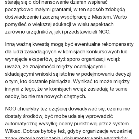
starają się o dofinansowanie działań wspierać
początkowo małymi grantami, w ten sposób zdobędą
doświadczenie i zaczną współpracę z Miastem. Warto
pomyśleć o większej edukacji w wielu aspektach
zarówno urzędników, jak i przedstawicieli NGO.
Inną ważną kwestią mogą być ewentualne rekompensaty
dla ludzi zasiadających w komisjach konkursowych lub
wynajęcie ekspertów, gdyż sporo organizacji wciąż
uważa, że znajomości między oceniającymi i
składającymi wnioski są istotne w podejmowaniu decyzji
o tym, kto dostanie pieniądze. Wynikać to może między
innymi z tego, że w komisjach wciąż zasiadają te same
osoby, bo nie ma nowych chętnych.
NGO chciałyby też częściej dowiadywać się, czemu nie
dostały środków, być może uda się wprowadzić
automatyczną wysyłkę oceny punktowej przez system
Witkac. Dobrze byłoby też, gdyby organizacje wcześniej
znały kryteria rozliczania i dokumentowania wydatków