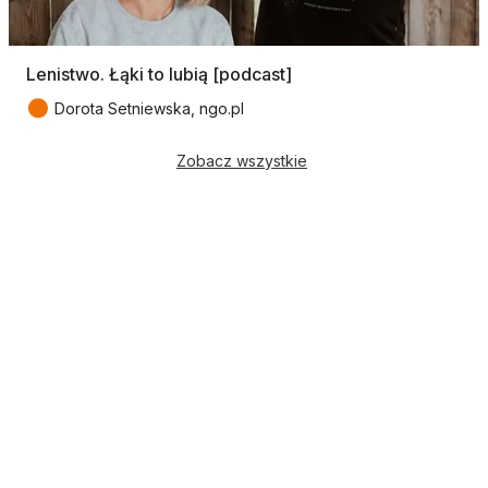
Lenistwo. Łąki to lubią [podcast]
●
Dorota Setniewska, ngo.pl
Zobacz wszystkie