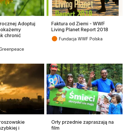
rocznej Adoptuj
Faktura od Ziemi - WWF
„Pokażemy
Living Planet Report 2018
ak chronić
●
Fundacja WWF Polska
 Greenpeace
uroszowskie
Orły przednie zapraszają na
zybkiej i
film