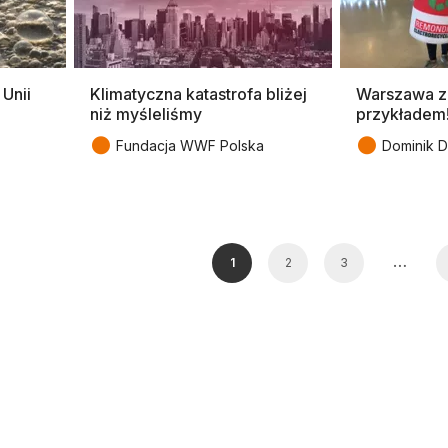
Unii
Klimatyczna katastrofa bliżej
Warszawa z
niż myśleliśmy
przykładem
●
●
Fundacja WWF Polska
Dominik D
…
1
2
3