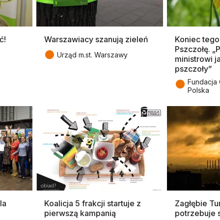
ć!
Warszawiacy szanują zieleń
Koniec tego
Pszczołę. 
●
Urząd m.st. Warszawy
ministrowi j
pszczoły”
●
Fundacja
Polska
la
Koalicja 5 frakcji startuje z
Zagłębie T
pierwszą kampanią
potrzebuje s