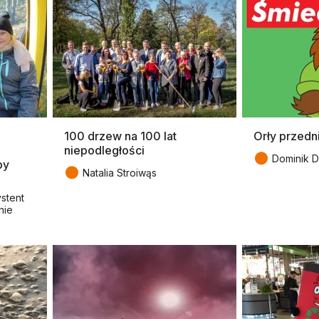
100 drzew na 100 lat
Orły przedn
niepodległości
●
Dominik D
by
●
Natalia Stroiwąs
stent
nie