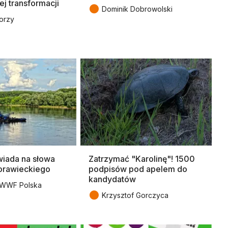
ej transformacji
●
Dominik Dobrowolski
orzy
ada na słowa
Zatrzymać "Karolinę"! 1500
orawieckiego
podpisów pod apelem do
kandydatów
 WWF Polska
●
Krzysztof Gorczyca