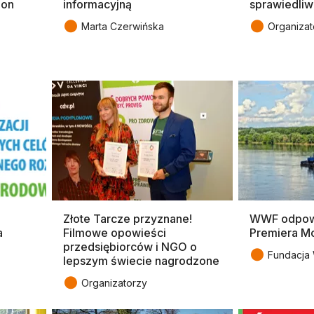
hon
informacyjną
sprawiedliw
●
●
Marta Czerwińska
Organizat
Złote Tarcze przyznane!
WWF odpowi
a
Filmowe opowieści
Premiera M
przedsiębiorców i NGO o
●
Fundacja
lepszym świecie nagrodzone
●
Organizatorzy