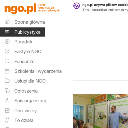
Publicystyka - ngo.pl
ngo.pl używa plików cookie
Portal
organizacji
Ten komunikat zniknie przy
pozarządowych
Menu główne
Strona główna
Publicystyka
Poradnik
Fakty o NGO
Fundusze
Szkolenia i wydarzenia
Usługi dla NGO
Ogłoszenia
Spis organizacji
Darowizny
To działa