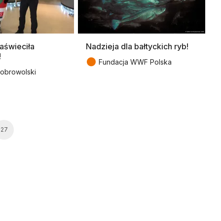
aświeciła
Nadzieja dla bałtyckich ryb!
!
●
Fundacja WWF Polska
obrowolski
27