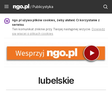
Publicystyka - ngo.pl
/ Publicystyka
ngo.pl używa plików cookies, żeby ułatwić Ci korzystanie z
serwisu
Ten komunikat zniknie przy Twojej następnej wizycie.
Dowiedz
się więcej o plikach cookies
lubelskie