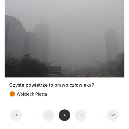
Czyste powietrze to prawo człowieka?
●
Wojciech Piesta
…
…
1
3
4
5
52