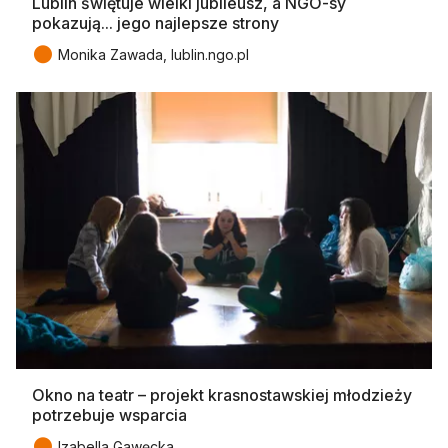
Lublin świętuje wielki jubileusz, a NGO-sy
pokazują... jego najlepsze strony
●
Monika Zawada, lublin.ngo.pl
Okno na teatr – projekt krasnostawskiej młodzieży
potrzebuje wsparcia
●
Izabella Gawęcka