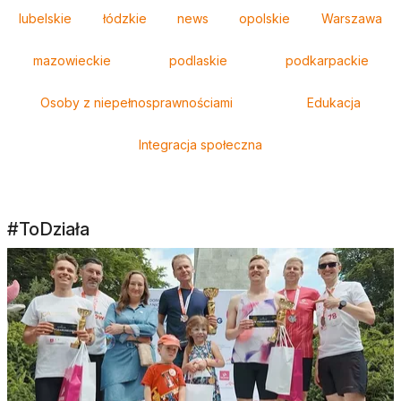
Tagi
lubelskie
łódzkie
news
opolskie
Warszawa
mazowieckie
podlaskie
podkarpackie
Osoby z niepełnosprawnościami
Edukacja
Integracja społeczna
#ToDziała