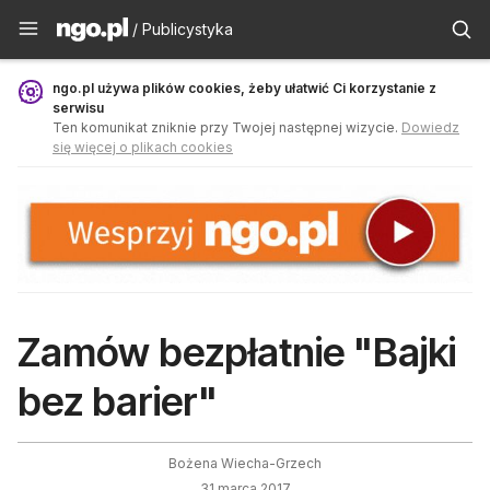
Publicystyka - ngo.pl
/ Publicystyka
ngo.pl używa plików cookies, żeby ułatwić Ci korzystanie z
serwisu
Ten komunikat zniknie przy Twojej następnej wizycie.
Dowiedz
się więcej o plikach cookies
Zamów bezpłatnie "Bajki
bez barier"
Bożena Wiecha-Grzech
31 marca 2017