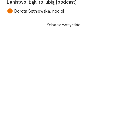
Lenistwo. Łąki to lubią [podcast]
●
Dorota Setniewska, ngo.pl
Zobacz wszystkie