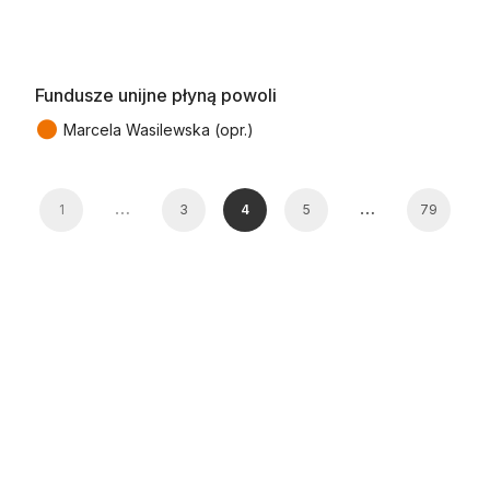
Fundusze unijne płyną powoli
●
Marcela Wasilewska (opr.)
…
…
1
3
4
5
79