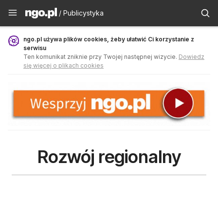
Publicystyka - ngo.pl
/ Publicystyka
ngo.pl używa plików cookies, żeby ułatwić Ci korzystanie z
serwisu
Ten komunikat zniknie przy Twojej następnej wizycie.
Dowiedz
się więcej o plikach cookies
Rozwój regionalny