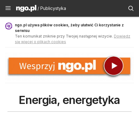
Publicystyka - ngo.pl
/ Publicystyka
ngo.pl używa plików cookies, żeby ułatwić Ci korzystanie z
serwisu
Ten komunikat zniknie przy Twojej następnej wizycie.
Dowiedz
się więcej o plikach cookies
Energia, energetyka