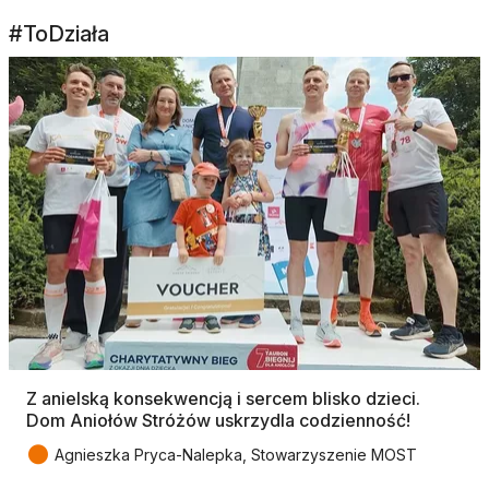
#ToDziała
Z anielską konsekwencją i sercem blisko dzieci.
Dom Aniołów Stróżów uskrzydla codzienność!
●
Agnieszka Pryca-Nalepka, Stowarzyszenie MOST