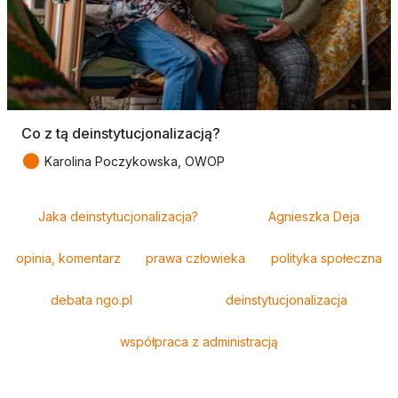
Co z tą deinstytucjonalizacją?
●
Karolina Poczykowska, OWOP
Tagi
Jaka deinstytucjonalizacja?
Agnieszka Deja
opinia, komentarz
prawa człowieka
polityka społeczna
debata ngo.pl
deinstytucjonalizacja
współpraca z administracją