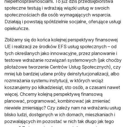
niepełnosprawnościami. To już dziś przedsiębiorstwa
społeczne testują i wdrażają wiązki usług w swoich
społecznościach dla osób wymagających wsparcia.
Działają i powstają spółdzielnie socjalne, oferujące usługi
opiekuńcze.
Zbliżamy się do końca kolejnej perspektywy finansowej
UE i realizacji ze środków EFS usług społecznych – od
tych określanych jako innowacyjne, przez planowanie i
testowe wdrażanie rozwiązań systemowych (jak choćby
pilotażowe tworzenie Centrów Usług Społecznych), czy
mniej lub bardziej udane próby deinstytucjonalizacji, albo
rozmrażania systemu instytucji, w których wciąż
koszarujemy po kilkadziesiąt, sto osób, a czasami nawet
więcej. Chcemy kolejną perspektywę finansową
planować, programować, kombinować jak zmieniać
niewiele zmieniając? Czy zależy nam na wdrażaniu usług
blisko ludzi, dostępnych w ich domach, mieszkaniach i
pozwalających im pozostać w nich tak długo jak tego