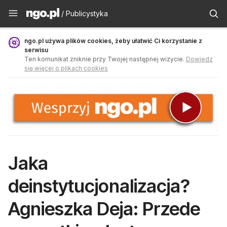
Publicystyka - ngo.pl
/ Publicystyka
ngo.pl używa plików cookies, żeby ułatwić Ci korzystanie z
serwisu
Ten komunikat zniknie przy Twojej następnej wizycie.
Dowiedz
się więcej o plikach cookies
Jaka
deinstytucjonalizacja?
Agnieszka Deja: Przede