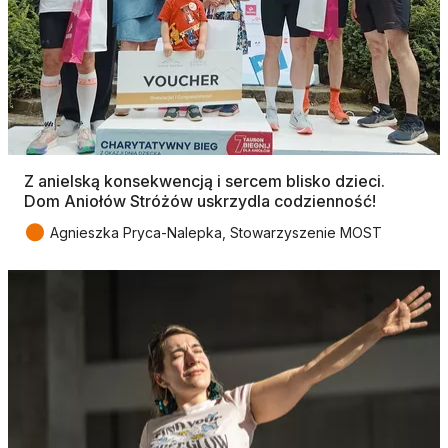
Z anielską konsekwencją i sercem blisko dzieci.
Dom Aniołów Stróżów uskrzydla codzienność!
●
Agnieszka Pryca-Nalepka, Stowarzyszenie MOST