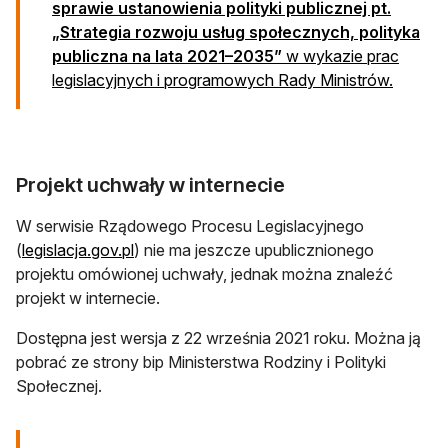
sprawie ustanowienia polityki publicznej pt.
„Strategia rozwoju usług społecznych, polityka
publiczna na lata 2021–2035”
w wykazie prac
otwiera
legislacyjnych i programowych Rady Ministrów.
Projekt uchwały w internecie
W serwisie Rządowego Procesu Legislacyjnego
otwiera się w nowej karcie
(
legislacja.gov.pl
) nie ma jeszcze upublicznionego
projektu omówionej uchwały, jednak można znaleźć
projekt w internecie.
Dostępna jest wersja z 22 września 2021 roku. Można ją
pobrać ze strony bip Ministerstwa Rodziny i Polityki
Społecznej.