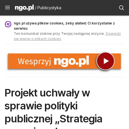
Publicystyka - ngo.pl
/ Publicystyka
ngo.pl używa plików cookies, żeby ułatwić Ci korzystanie z
serwisu
Ten komunikat zniknie przy Twojej następnej wizycie.
Dowiedz
się więcej o plikach cookies
Projekt uchwały w
sprawie polityki
publicznej „Strategia