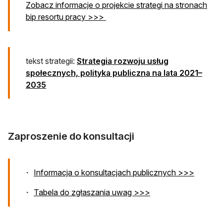
Zobacz informacje o projekcie strategi na stronach
otwiera się w nowej karcie
bip resortu pracy >>>
tekst strategii:
Strategia rozwoju usług
społecznych, polityka publiczna na lata 2021–
otwiera się w nowej karcie
2035
Zaproszenie do konsultacji
otwiera
Informacja o konsultacjach publicznych >>>
otwiera się w nowej
Tabela do zgłaszania uwag >>>