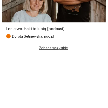
Lenistwo. Łąki to lubią [podcast]
●
Dorota Setniewska, ngo.pl
Zobacz wszystkie