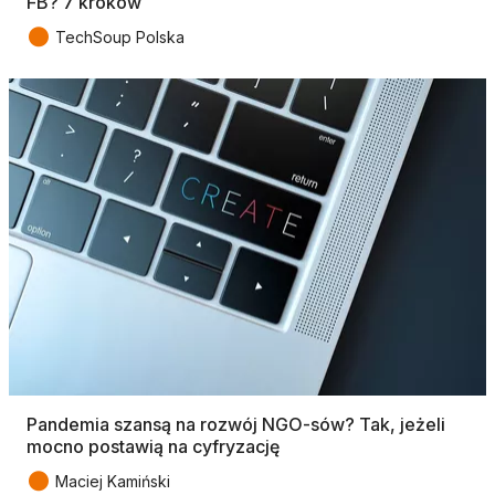
FB? 7 kroków
●
TechSoup Polska
Pandemia szansą na rozwój NGO-sów? Tak, jeżeli
mocno postawią na cyfryzację
●
Maciej Kamiński