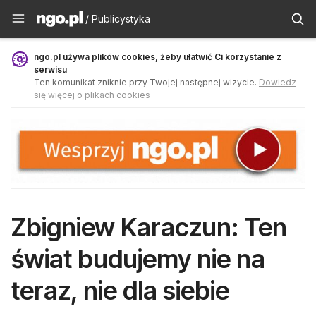
Publicystyka - ngo.pl
/ Publicystyka
ngo.pl używa plików cookies, żeby ułatwić Ci korzystanie z
serwisu
Ten komunikat zniknie przy Twojej następnej wizycie.
Dowiedz
się więcej o plikach cookies
Zbigniew Karaczun: Ten
świat budujemy nie na
teraz, nie dla siebie