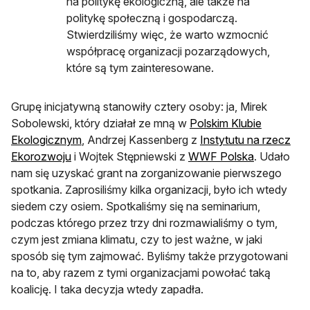
na politykę ekologiczną, ale także na
politykę społeczną i gospodarczą.
Stwierdziliśmy więc, że warto wzmocnić
współpracę organizacji pozarządowych,
które są tym zainteresowane.
Grupę inicjatywną stanowiły cztery osoby: ja, Mirek
Sobolewski, który działał ze mną w
Polskim Klubie
Ekologicznym
, Andrzej Kassenberg z
Instytutu na rzecz
Ekorozwoju
i Wojtek Stępniewski z
WWF Polska
. Udało
nam się uzyskać grant na zorganizowanie pierwszego
spotkania. Zaprosiliśmy kilka organizacji, było ich wtedy
siedem czy osiem. Spotkaliśmy się na seminarium,
podczas którego przez trzy dni rozmawialiśmy o tym,
czym jest zmiana klimatu, czy to jest ważne, w jaki
sposób się tym zajmować. Byliśmy także przygotowani
na to, aby razem z tymi organizacjami powołać taką
koalicję. I taka decyzja wtedy zapadła.