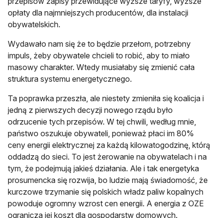
przepisów zapisy przewidujące wyższe taryfy, wyższe
opłaty dla najmniejszych producentów, dla instalacji
obywatelskich.
Wydawało nam się że to będzie przełom, potrzebny
impuls, żeby obywatele chcieli to robić, aby to miało
masowy charakter. Wtedy musiałaby się zmienić cała
struktura systemu energetycznego.
Ta poprawka przeszła, ale niestety zmieniła się koalicja i
jedną z pierwszych decyzji nowego rządu było
odrzucenie tych przepisów. W tej chwili, według mnie,
państwo oszukuje obywateli, ponieważ płaci im 80%
ceny energii elektrycznej za każdą kilowatogodzinę, którą
oddadzą do sieci. To jest żerowanie na obywatelach i na
tym, że podejmują jakieś działania. Ale i tak energetyka
prosumencka się rozwija, bo ludzie mają świadomość, że
kurczowe trzymanie się polskich władz paliw kopalnych
powoduje ogromny wzrost cen energii. A energia z OZE
ogranicza jej koszt dla gospodarstw domowych.