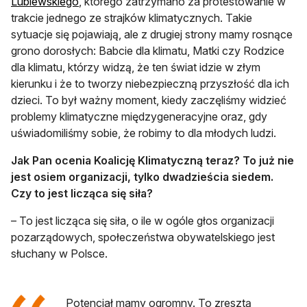
otwiera się w nowej karcie
Lubiewskiego
, którego zatrzymano za protestowanie w
trakcie jednego ze strajków klimatycznych. Takie
sytuacje się pojawiają, ale z drugiej strony mamy rosnące
grono dorosłych: Babcie dla klimatu, Matki czy Rodzice
dla klimatu, którzy widzą, że ten świat idzie w złym
kierunku i że to tworzy niebezpieczną przyszłość dla ich
dzieci. To był ważny moment, kiedy zaczęliśmy widzieć
problemy klimatyczne międzygeneracyjne oraz, gdy
uświadomiliśmy sobie, że robimy to dla młodych ludzi.
Jak Pan ocenia Koalicję Klimatyczną teraz? To już nie
jest osiem organizacji, tylko dwadzieścia siedem.
Czy to jest licząca się siła?
– To jest licząca się siła, o ile w ogóle głos organizacji
pozarządowych, społeczeństwa obywatelskiego jest
słuchany w Polsce.
Potencjał mamy ogromny. To zresztą