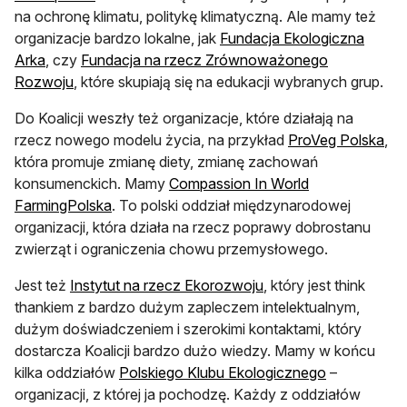
na ochronę klimatu, politykę klimatyczną. Ale mamy też
organizacje bardzo lokalne, jak
Fundacja Ekologiczna
Arka
, czy
Fundacja na rzecz Zrównoważonego
Rozwoju
, które skupiają się na edukacji wybranych grup.
Do Koalicji weszły też organizacje, które działają na
otw
rzecz nowego modelu życia, na przykład
ProVeg Polska
,
która promuje zmianę diety, zmianę zachowań
konsumenckich. Mamy
Compassion In World
FarmingPolska
. To polski oddział międzynarodowej
organizacji, która działa na rzecz poprawy dobrostanu
zwierząt i ograniczenia chowu przemysłowego.
Jest też
Instytut na rzecz Ekorozwoju
, który jest think
thankiem z bardzo dużym zapleczem intelektualnym,
dużym doświadczeniem i szerokimi kontaktami, który
dostarcza Koalicji bardzo dużo wiedzy. Mamy w końcu
kilka oddziałów
Polskiego Klubu Ekologicznego
–
organizacji, z której ja pochodzę. Każdy z oddziałów