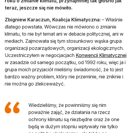
roku o zmianie klimatu, przynajmniej tak głośno jak
teraz, jeszcze się nie mówiło.
Zbigniew Karaczun, Koalicja Klimatyczna:
– Właśnie
dlatego powstała. Wówczas nie mówiono o zmianie
klimatu, to nie był temat ani w debacie politycznej, ani w
mediach. Zajmowała się tym stosunkowo wąska grupa
organizacji pozarządowych, organizacji ekologicznych.
otw
Uczestniczyłem w negocjacjach
Konwencji Klimatycznej
w zasadzie od samego początku, od 1992 roku, więc ja i
grupa moich przyjaciół mieliśmy świadomość, że to jest
bardzo ważny problem, który nie przeminie, nie zniknie i
nie można go zlekceważyć.
Wiedzieliśmy, że powinniśmy się nim
poważnie zająć, że działania na rzecz
ochrony klimatu są niezbędne oraz że one
będą w dużym stopniu wpływały nie tylko