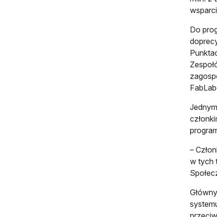
wsparc
Do prog
doprecy
Punktac
Zespołó
zagospo
FabLab
Jednym 
członk
program
– Człon
w tych 
Społec
Głównym
systemu
przeciw