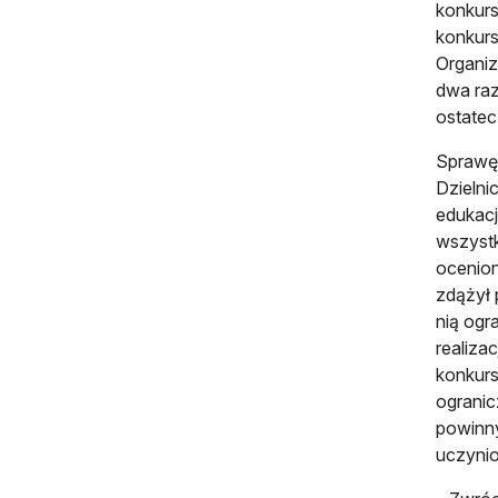
konkurs
konkurs
Organiz
dwa raz
ostatec
Sprawę 
Dzielni
edukacj
wszystk
ocenion
zdążył 
nią ogr
realiza
konkurs
ogranic
powinny
uczyni