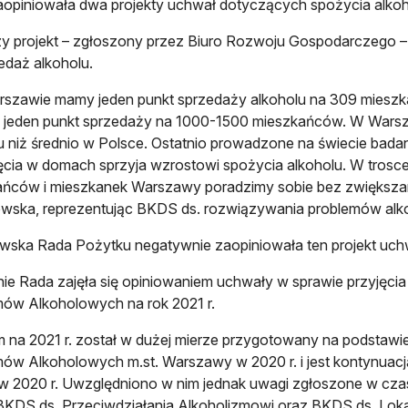
opiniowała dwa projekty uchwał dotyczących spożycia alkoho
y projekt – zgłoszony przez Biuro Rozwoju Gospodarczego –
edaż alkoholu.
szawie mamy jeden punkt sprzedaży alkoholu na 309 mieszk
ł jeden punkt sprzedaży na 1000-1500 mieszkańców. W Wars
u niż średnio w Polsce. Ostatnio prowadzone na świecie badan
cia w domach sprzyja wzrostowi spożycia alkoholu. W trosce
ńców i mieszkanek Warszawy poradzimy sobie bez zwiększani
owska, reprezentując BKDS ds. rozwiązywania problemów al
ska Rada Pożytku negatywnie zaopiniowała ten projekt uch
ie Rada zajęła się opiniowaniem uchwały w sprawie przyjęcia
ów Alkoholowych na rok 2021 r.
 na 2021 r. został w dużej mierze przygotowany na podstawie
ów Alkoholowych m.st. Warszawy w 2020 r. i jest kontynuacją
w 2020 r. Uwzględniono w nim jednak uwagi zgłoszone w czasi
 BKDS ds. Przeciwdziałania Alkoholizmowi oraz BKDS ds. Lok