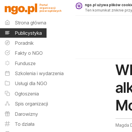
Publicystyka - ngo.pl
ngo.pl używa plików cookie
Portal
organizacji
Ten komunikat zniknie przy
pozarządowych
Menu główne
Strona główna
Publicystyka
Poradnik
Fakty o NGO
Fundusze
WR
Szkolenia i wydarzenia
al
Usługi dla NGO
Ogłoszenia
Mo
Spis organizacji
Darowizny
To działa
Magda D