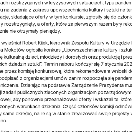
ach rozstrzyganych w kryzysowych sytuacjach, typu pandemi
u na zadania z zakresu upowszechniania kultury i sztuki na t
acje, składające oferty w tym konkursie, zgłosiły się do czło
y rozstrzygnięty, a oferty, które za pierwszym razem były 
znie nie otrzymały pieniędzy.
wyjaśniał Robert Kijek, kierownik Zespołu Kultury w Urzędzie 
ca Mokotów ogłosiła konkurs „Upowszechnianie kultury i sztu
ę kulturalną dzieci, młodzieży i dorosłych oraz produkcję i p
ich dziedzin sztuki”. Termin naboru kończył się 7 stycznia 2020
e przez komisję konkursową, która rekomendowała wnioski do
podpisać z organizacjami umów zanim rozpoczęła się pande
aniczenia. Działając na podstawie Zarządzenie Prezydenta m
cji zadań publicznych zleconych organizacjom pozarządowym,
owej, aby ponownie przeanalizowali oferty i wskazali te, któr
zonych warunkach działania. Część członków komisji odmówił
 same określić, na ile są w stanie zrealizować swoje projekt
ono.