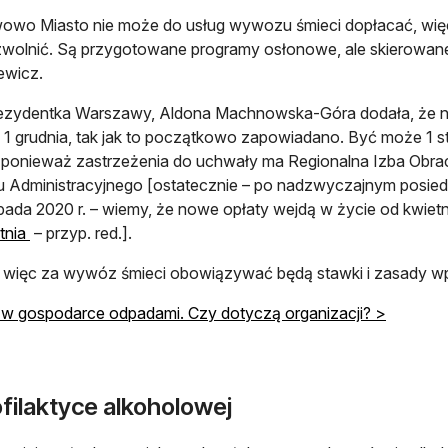
owo Miasto nie może do usług wywozu śmieci dopłacać, więc 
wolnić. Są przygotowane programy osłonowe, ale skierowan
ewicz.
ezydentka Warszawy, Aldona Machnowska-Góra dodała, że no
 1 grudnia, tak jak to początkowo zapowiadano. Być może 1 styc
ponieważ zastrzeżenia do uchwały ma Regionalna Izba Obrac
 Administracyjnego [ostatecznie – po nadzwyczajnym posied
opada 2020 r. – wiemy, że nowe opłaty wejdą w życie od kwietn
otwiera się w nowej karcie
tnia
– przyp. red.].
 więc za wywóz śmieci obowiązywać będą stawki i zasady wp
w gospodarce odpadami. Czy dotyczą organizacji? >
filaktyce alkoholowej