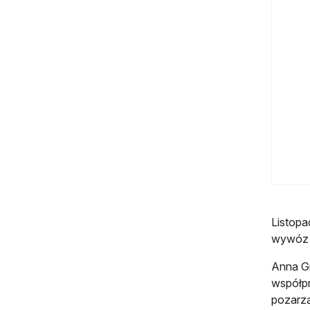
Listopa
wywóz 
Anna Gi
współpr
pozarz