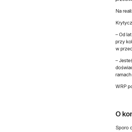
Na real
Krytycz
– Od lat
przy ko
w przec
– Jeste
doświad
ramach
WRP poz
O ko
Sporo c