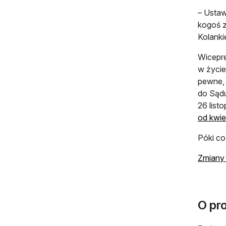
– Ustaw
kogoś z
Kolanki
Wicepr
w życie
pewne, 
do Sądu
26 list
od kwie
Póki co
Zmiany 
O pro