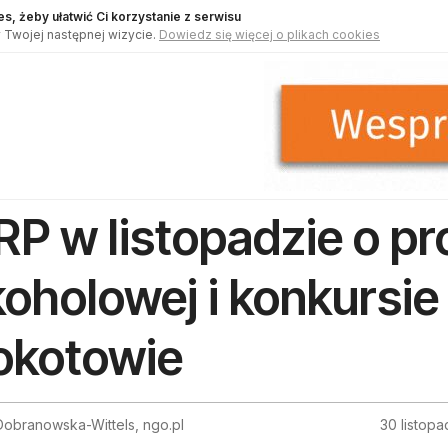
s, żeby ułatwić Ci korzystanie z serwisu
 Twojej następnej wizycie.
Dowiedz się więcej o plikach cookies
P w listopadzie o pr
koholowej i konkursie
kotowie
obranowska-Wittels, ngo.pl
30 listop