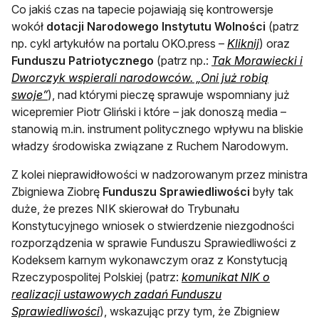
Co jakiś czas na tapecie pojawiają się kontrowersje
wokół
dotacji Narodowego Instytutu Wolności
(patrz
otwiera się
np. cykl artykułów na portalu OKO.press –
Kliknij
) oraz
Funduszu Patriotycznego
(patrz np.:
Tak Morawiecki i
Dworczyk wspierali narodowców. „Oni już robią
otwiera się w nowej karcie
swoje”
), nad którymi pieczę sprawuje wspomniany już
wicepremier Piotr Gliński i które – jak donoszą media –
stanowią m.in. instrument politycznego wpływu na bliskie
władzy środowiska związane z Ruchem Narodowym.
Z kolei nieprawidłowości w nadzorowanym przez ministra
Zbigniewa Ziobrę
Funduszu Sprawiedliwości
były tak
duże, że prezes NIK skierował do Trybunału
Konstytucyjnego wniosek o stwierdzenie niezgodności
rozporządzenia w sprawie Funduszu Sprawiedliwości z
Kodeksem karnym wykonawczym oraz z Konstytucją
Rzeczypospolitej Polskiej (patrz:
komunikat NIK o
realizacji ustawowych zadań Funduszu
otwiera się w nowej karcie
Sprawiedliwości
), wskazując przy tym, że Zbigniew