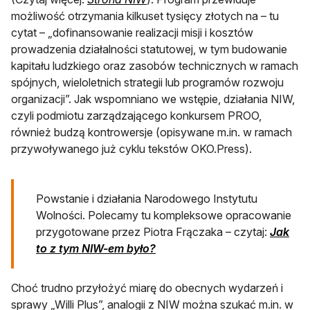
możliwość otrzymania kilkuset tysięcy złotych na – tu
cytat – „dofinansowanie realizacji misji i kosztów
prowadzenia działalności statutowej, w tym budowanie
kapitału ludzkiego oraz zasobów technicznych w ramach
spójnych, wieloletnich strategii lub programów rozwoju
organizacji”. Jak wspomniano we wstępie, działania NIW,
czyli podmiotu zarządzającego konkursem PROO,
również budzą kontrowersje (opisywane m.in. w ramach
przywoływanego już cyklu tekstów OKO.Press).
Powstanie i działania Narodowego Instytutu
Wolności. Polecamy tu kompleksowe opracowanie
przygotowane przez Piotra Frączaka – czytaj:
Jak
otwiera się w nowej karcie
to z tym NIW-em było?
Choć trudno przyłożyć miarę do obecnych wydarzeń i
sprawy „Willi Plus”, analogii z NIW można szukać m.in. w