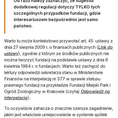
Od razu należy zaznaczyć, że sugestia
dodatkowej regulacji dotyczy TYLKO tych
szczególnych przypadków fundacji, gdzie
interesariuszem bezpośrednio jest samo
państwo.
Warto tu może kontekstowo przywołać art. 45 ustawy z
dnia 27 sierpnia 2009 r. o finansach publicznych (
Link do
otwiera się w nowej karcie
ustawy
), zgodnie z którym ze środków publicznych nie
można tworzyć fundacji na podstawie ustawy z dnia 6
kwietnia 1984 r. o fundacjach. Warto też zachęcić do
lektury odpowiedzi sekretarza stanu w Ministerstwie
Finansów na interpelację nr 377 w sprawie statusu
prawnego fundacji na przykładzie Fundacji Miejski Park i
Ogród Zoologiczny w Krakowie (czytaj:
Odpowiedź na
otwiera się w nowej karcie
interpelację
).
To oczywiście zahacza o znacznie szersze zagadnienie,
jakim jest właściwie umiejscowienie w systemie spółek