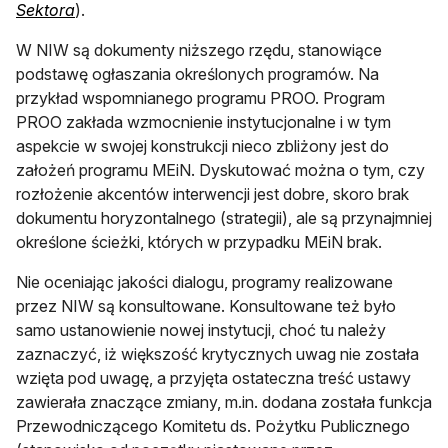
otwiera się w nowej karcie
Sektora
).
W NIW są dokumenty niższego rzędu, stanowiące
podstawę ogłaszania określonych programów. Na
przykład wspomnianego programu PROO. Program
PROO zakłada wzmocnienie instytucjonalne i w tym
aspekcie w swojej konstrukcji nieco zbliżony jest do
założeń programu MEiN. Dyskutować można o tym, czy
rozłożenie akcentów interwencji jest dobre, skoro brak
dokumentu horyzontalnego (strategii), ale są przynajmniej
określone ścieżki, których w przypadku MEiN brak.
Nie oceniając jakości dialogu, programy realizowane
przez NIW są konsultowane. Konsultowane też było
samo ustanowienie nowej instytucji, choć tu należy
zaznaczyć, iż większość krytycznych uwag nie została
wzięta pod uwagę, a przyjęta ostateczna treść ustawy
zawierała znaczące zmiany, m.in. dodana została funkcja
Przewodniczącego Komitetu ds. Pożytku Publicznego