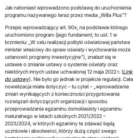
Jak natomiast wprowadzono podstawę do uruchomienia
programu nazywanego teraz przez media „Willa Plus”?
Przepis wprowadzający art. 90x, na podstawie którego
uruchomiono program (jego fundament, to ust. 1 w
brzmieniu: „W celu realizacji polityki oświatowej państwa
minister właściwy do spraw oświaty i wychowania może
ustanowić programy inwestycyjne”), znalazł się w
ustawie o zmianie ustawy o systemie oświaty oraz
niektórych innych ustaw uchwalonej 12 maja 2022 r. (
Link
otwiera się w nowej karcie
do ustawy
). Nie było go jednak w projekcie regulacji. Cała
nowelizacja miała dotyczyć – tu cytat – „wprowadzenia
zmian wynikających z konieczności przygotowania
rozwiązań dotyczących organizacji i sposobu
przeprowadzania egzaminu ósmoklasisty i egzaminu
maturalnego w latach szkolnych 2021/2022 –
2023/2024, w których egzaminy te zdawać będą
uczniowie i absolwenci, którzy dużą część swego