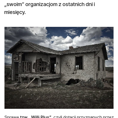
„swoim” organizacjom z ostatnich dni i
miesięcy.
Sprawę
tzw.
„
Willi Plus”
, czyli dotacji przyznanych przez