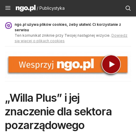
Publicystyka - ngo.pl
/ Publicystyka
ngo.pl używa plików cookies, żeby ułatwić Ci korzystanie z
serwisu
Ten komunikat zniknie przy Twojej następnej wizycie.
Dowiedz
się więcej o plikach cookies
„Willa Plus” i jej
znaczenie dla sektora
pozarządowego