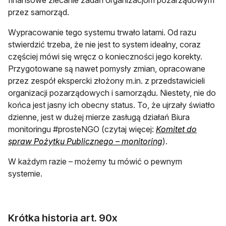
finansowe zlecanie zadań organizacjom pozarządowym
przez samorząd.
Wypracowanie tego systemu trwało latami. Od razu
stwierdzić trzeba, że nie jest to system idealny, coraz
częściej mówi się wręcz o konieczności jego korekty.
Przygotowane są nawet pomysły zmian, opracowane
przez zespół ekspercki złożony m.in. z przedstawicieli
organizacji pozarządowych i samorządu. Niestety, nie do
końca jest jasny ich obecny status. To, że ujrzały światło
dzienne, jest w dużej mierze zasługą działań Biura
monitoringu #prosteNGO (czytaj więcej:
Komitet do
otwiera się w now
spraw Pożytku Publicznego – monitoring
).
W każdym razie – możemy tu mówić o pewnym
systemie.
Krótka historia art. 90x