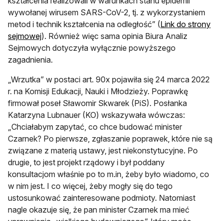
kształcenia realizowali w warunkach stanu epidemii
wywołanej wirusem SARS-CoV-2, tj. z wykorzystaniem
metod i technik kształcenia na odległość” (
Link do strony
otwiera się w nowej karcie
sejmowej
). Również więc sama opinia Biura Analiz
Sejmowych dotyczyła wyłącznie powyższego
zagadnienia.
„Wrzutka” w postaci art. 90x pojawiła się 24 marca 2022
r. na Komisji Edukacji, Nauki i Młodzieży. Poprawkę
firmował poseł Sławomir Skwarek (PiS). Posłanka
Katarzyna Lubnauer (KO) wskazywała wówczas:
„Chciałabym zapytać, co chce budować minister
Czarnek? Po pierwsze, zgłaszanie poprawek, które nie są
związane z materią ustawy, jest niekonstytucyjne. Po
drugie, to jest projekt rządowy i był poddany
konsultacjom właśnie po to m.in, żeby było wiadomo, co
w nim jest. I co więcej, żeby mogły się do tego
ustosunkować zainteresowane podmioty. Natomiast
nagle okazuje się, że pan minister Czarnek ma mieć