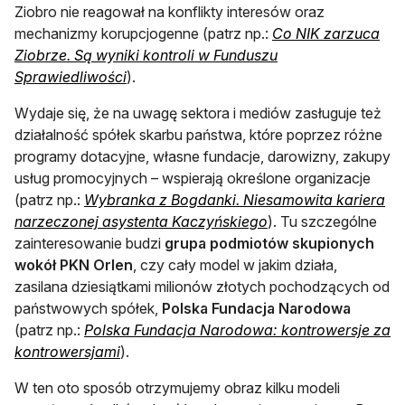
Ziobro nie reagował na konflikty interesów oraz
mechanizmy korupcjogenne (patrz np.:
Co NIK zarzuca
Ziobrze. Są wyniki kontroli w Funduszu
otwiera się w nowej karcie
Sprawiedliwości
).
Wydaje się, że na uwagę sektora i mediów zasługuje też
działalność spółek skarbu państwa, które poprzez różne
programy dotacyjne, własne fundacje, darowizny, zakupy
usług promocyjnych – wspierają określone organizacje
(patrz np.:
Wybranka z Bogdanki. Niesamowita kariera
otwiera się w nowej 
narzeczonej asystenta Kaczyńskiego
). Tu szczególne
zainteresowanie budzi
grupa podmiotów skupionych
wokół PKN Orlen
, czy cały model w jakim działa,
zasilana dziesiątkami milionów złotych pochodzących od
państwowych spółek,
Polska Fundacja Narodowa
(patrz np.:
Polska Fundacja Narodowa: kontrowersje za
otwiera się w nowej karcie
kontrowersjami
).
W ten oto sposób otrzymujemy obraz kilku modeli