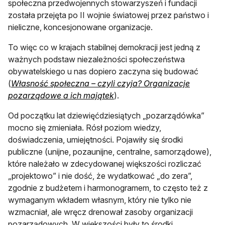
społeczna przedwojennych stowarzyszeń i fundacji
została przejęta po II wojnie światowej przez państwo i
nieliczne, koncesjonowane organizacje.
To więc co w krajach stabilnej demokracji jest jedną z
ważnych podstaw niezależności społeczeństwa
obywatelskiego u nas dopiero zaczyna się budować
(
Własność społeczna – czyli czyja? Organizacje
otwiera się w nowej karcie
pozarządowe a ich majątek
).
Od początku lat dziewięćdziesiątych „pozarządówka”
mocno się zmieniała. Rósł poziom wiedzy,
doświadczenia, umiejętności. Pojawiły się środki
publiczne (unijne, pozaunijne, centralne, samorządowe),
które należało w zdecydowanej większości rozliczać
„projektowo” i nie dość, że wydatkować „do zera”,
zgodnie z budżetem i harmonogramem, to często też z
wymaganym wkładem własnym, który nie tylko nie
wzmacniał, ale wręcz drenował zasoby organizacji
pozarządowych. W większości były to środki