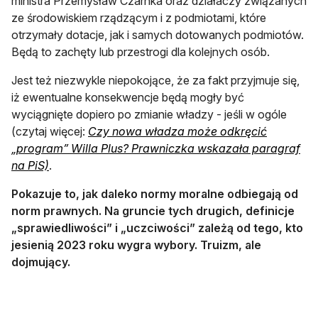
ministra Przemysław Czarnka oraz działaczy związanych
ze środowiskiem rządzącym i z podmiotami, które
otrzymały dotacje, jak i samych dotowanych podmiotów.
Będą to zachęty lub przestrogi dla kolejnych osób.
Jest też niezwykle niepokojące, że za fakt przyjmuje się,
iż ewentualne konsekwencje będą mogły być
wyciągnięte dopiero po zmianie władzy - jeśli w ogóle
(czytaj więcej:
Czy nowa władza może odkręcić
„program” Willa Plus? Prawniczka wskazała paragraf
otwiera się w nowej karcie
na PiS)
.
Pokazuje to, jak daleko normy moralne odbiegają od
norm prawnych. Na gruncie tych drugich, definicje
„sprawiedliwości” i „uczciwości” zależą od tego, kto
jesienią 2023 roku wygra wybory. Truizm, ale
dojmujący.