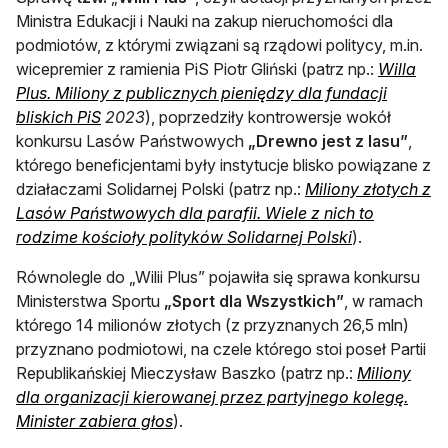
Ministra Edukacji i Nauki na zakup nieruchomości dla
podmiotów, z którymi związani są rządowi politycy, m.in.
wicepremier z ramienia PiS Piotr Gliński (patrz np.:
Willa
Plus. Miliony z publicznych pieniędzy dla fundacji
otwiera się w nowej karcie
bliskich PiS
2023
), poprzedziły kontrowersje wokół
konkursu Lasów Państwowych
„Drewno jest z lasu”
,
którego beneficjentami były instytucje blisko powiązane z
działaczami Solidarnej Polski (patrz np.:
Miliony złotych z
Lasów Państwowych dla parafii. Wiele z nich to
otwiera się w
rodzime kościoły polityków Solidarnej Polski
).
Równolegle do „Wilii Plus” pojawiła się sprawa konkursu
Ministerstwa Sportu
„Sport dla Wszystkich”
, w ramach
którego 14 milionów złotych (z przyznanych 26,5 mln)
przyznano podmiotowi, na czele którego stoi poseł Partii
Republikańskiej Mieczysław Baszko (patrz np.:
Miliony
dla organizacji kierowanej przez partyjnego kolegę.
otwiera się w nowej karcie
Minister zabiera głos
).