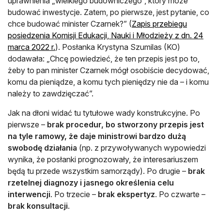
uprawnienia „wielkiego budowniczego”, który może
budować inwestycje. Zatem, po pierwsze, jest pytanie, co
chce budować minister Czarnek?” (
Zapis przebiegu
posiedzenia Komisji Edukacji, Nauki i Młodzieży z dn. 24
otwiera się w nowej karcie
marca 2022 r.
). Posłanka Krystyna Szumilas (KO)
dodawała: „Chcę powiedzieć, że ten przepis jest po to,
żeby to pan minister Czarnek mógł osobiście decydować,
komu da pieniądze, a komu tych pieniędzy nie da – i komu
należy to zawdzięczać”.
Jak na dłoni widać tu tytułowe wady konstrukcyjne. Po
pierwsze –
brak procedur, bo stworzony przepis jest
na tyle ramowy, że daje ministrowi bardzo dużą
swobodę działania
(np. z przywoływanych wypowiedzi
wynika, że posłanki prognozowały, że interesariuszem
będą tu przede wszystkim samorządy). Po drugie –
brak
rzetelnej diagnozy i jasnego określenia celu
interwencji
. Po trzecie –
brak ekspertyz
. Po czwarte –
brak konsultacji
.