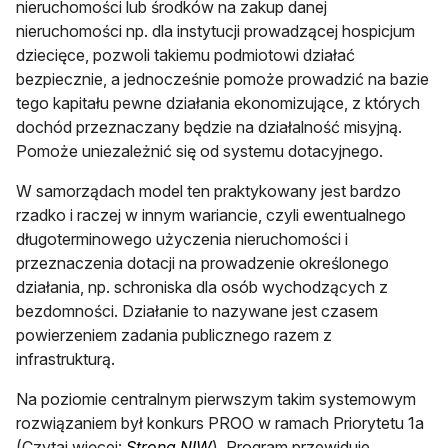
nieruchomości lub środków na zakup danej
nieruchomości np. dla instytucji prowadzącej hospicjum
dziecięce, pozwoli takiemu podmiotowi działać
bezpiecznie, a jednocześnie pomoże prowadzić na bazie
tego kapitału pewne działania ekonomizujące, z których
dochód przeznaczany będzie na działalność misyjną.
Pomoże uniezależnić się od systemu dotacyjnego.
W samorządach model ten praktykowany jest bardzo
rzadko i raczej w innym wariancie, czyli ewentualnego
długoterminowego użyczenia nieruchomości i
przeznaczenia dotacji na prowadzenie określonego
działania, np. schroniska dla osób wychodzących z
bezdomności. Działanie to nazywane jest czasem
powierzeniem zadania publicznego razem z
infrastrukturą.
Na poziomie centralnym pierwszym takim systemowym
rozwiązaniem był konkurs PROO w ramach Priorytetu 1a
otwiera się w nowej karcie
(Czytaj więcej:
Strona NIW
). Program przewiduje