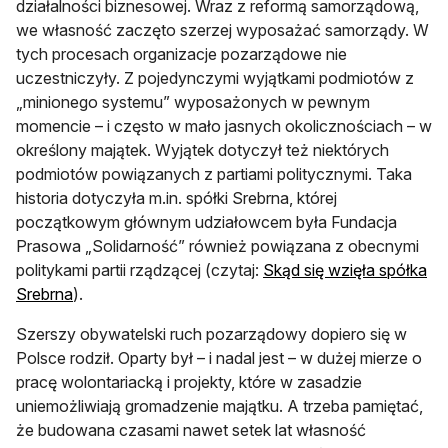
działalności biznesowej. Wraz z reformą samorządową,
we własność zaczęto szerzej wyposażać samorządy. W
tych procesach organizacje pozarządowe nie
uczestniczyły. Z pojedynczymi wyjątkami podmiotów z
„minionego systemu” wyposażonych w pewnym
momencie – i często w mało jasnych okolicznościach – w
określony majątek. Wyjątek dotyczył też niektórych
podmiotów powiązanych z partiami politycznymi. Taka
historia dotyczyła m.in. spółki Srebrna, której
początkowym głównym udziałowcem była Fundacja
Prasowa „Solidarność” również powiązana z obecnymi
politykami partii rządzącej (czytaj:
Skąd się wzięła spółka
otwiera się w nowej karcie
Srebrna
).
Szerszy obywatelski ruch pozarządowy dopiero się w
Polsce rodził. Oparty był – i nadal jest – w dużej mierze o
pracę wolontariacką i projekty, które w zasadzie
uniemożliwiają gromadzenie majątku. A trzeba pamiętać,
że budowana czasami nawet setek lat własność