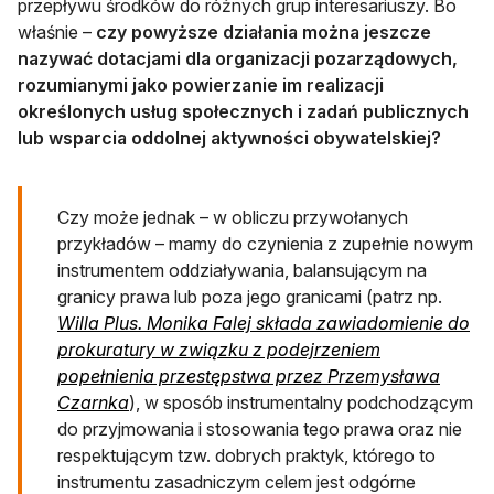
przepływu środków do różnych grup interesariuszy. Bo
właśnie –
czy powyższe działania można jeszcze
nazywać dotacjami dla organizacji pozarządowych,
rozumianymi jako powierzanie im realizacji
określonych usług społecznych i zadań publicznych
lub wsparcia oddolnej aktywności obywatelskiej?
Czy może jednak – w obliczu przywołanych
przykładów – mamy do czynienia z zupełnie nowym
instrumentem oddziaływania, balansującym na
granicy prawa lub poza jego granicami (patrz np.
Willa Plus. Monika Falej składa zawiadomienie do
prokuratury w związku z podejrzeniem
popełnienia przestępstwa przez Przemysława
otwiera się w nowej karcie
Czarnka
), w sposób instrumentalny podchodzącym
do przyjmowania i stosowania tego prawa oraz nie
respektującym tzw. dobrych praktyk, którego to
instrumentu zasadniczym celem jest odgórne