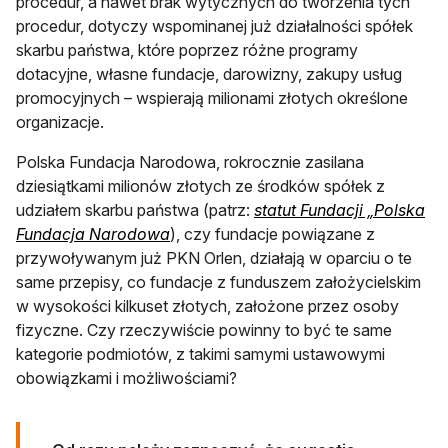
procedur, a nawet brak wytycznych do tworzenia tych
procedur, dotyczy wspominanej już działalności spółek
skarbu państwa, które poprzez różne programy
dotacyjne, własne fundacje, darowizny, zakupy usług
promocyjnych – wspierają milionami złotych określone
organizacje.
Polska Fundacja Narodowa, rokrocznie zasilana
dziesiątkami milionów złotych ze środków spółek z
udziałem skarbu państwa (patrz:
statut Fundacji „Polska
otwiera się w nowej karcie
Fundacja Narodowa
), czy fundacje powiązane z
przywoływanym już PKN Orlen, działają w oparciu o te
same przepisy, co fundacje z funduszem założycielskim
w wysokości kilkuset złotych, założone przez osoby
fizyczne. Czy rzeczywiście powinny to być te same
kategorie podmiotów, z takimi samymi ustawowymi
obowiązkami i możliwościami?