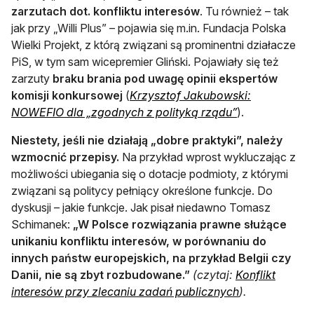
zarzutach dot. konfliktu interesów
. Tu również – tak
jak przy „Willi Plus” – pojawia się m.in. Fundacja Polska
Wielki Projekt, z którą związani są prominentni działacze
PiS, w tym sam wicepremier Gliński. Pojawiały się też
zarzuty
braku brania pod uwagę opinii ekspertów
komisji konkursowej
(
Krzysztof Jakubowski:
NOWEFIO dla „zgodnych z polityką rządu”
).
Niestety, jeśli nie działają „dobre praktyki”, należy
wzmocnić przepisy.
Na przykład wprost wykluczając z
możliwości ubiegania się o dotacje podmioty, z którymi
związani są politycy pełniący określone funkcje. Do
dyskusji – jakie funkcje. Jak pisał niedawno Tomasz
Schimanek:
„W Polsce rozwiązania prawne służące
unikaniu konfliktu interesów, w porównaniu do
innych państw europejskich, na przykład Belgii czy
Danii, nie są zbyt rozbudowane.”
(czytaj:
Konflikt
interesów przy zlecaniu zadań publicznych
).