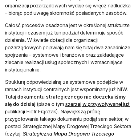
organizacji pozarządowych wydaje się wręcz nadludzka
– biorąc pod uwagę skromność posiadanych zasobów.
Całość procesów osadzona jest w określonej strukturze
instytucji i czasem już ten podział determinuje sposób
działania. W świetle dotacji dla organizacji
pozarządowych pojawiają nam się tutaj dwa zasadnicze
spojrzenia – systemowe i branżowe oraz zakładające
zlecanie realizacji usług społecznych i wzmacniające
instytucjonalnie.
Strukturą odpowiedzialną za systemowe podejście w
ramach instytucji centralnych jest wspominany już NIW.
Tutaj
dokumentu strategicznego nie doczekaliśmy
się do dzisiaj
(pisze o tym
szerzej w przywoływanej już
otwiera się w nowej karcie
publikacji
Piotr Frączak). Największą próbę
przygotowania takiego dokumentu podjął sam sektor, w
postaci Strategicznej Mapy Drogowej Trzeciego Sektora
(czytaj:
Strategiczna Mapa Drogowa Trzeciego