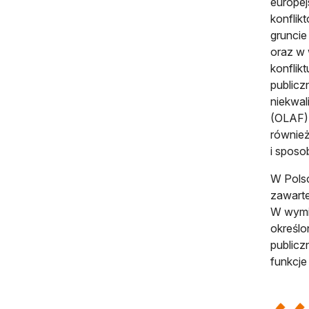
europej
konflik
gruncie
oraz w 
konflik
publicz
niekwal
(OLAF),
również
i sposo
W Polsc
zawarte
W wymia
określo
publicz
funkcje