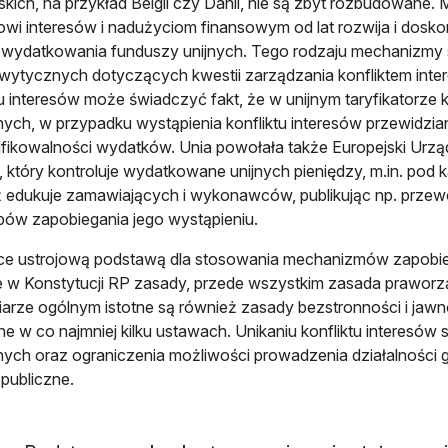
skich, na przykład Belgii czy Danii, nie są zbyt rozbudowane
towi interesów i nadużyciom finansowym od lat rozwija i dosko
 wydatkowania funduszy unijnych. Tego rodzaju mechanizmy 
wytycznych dotyczących kwestii zarządzania konfliktem int
tu interesów może świadczyć fakt, że w unijnym taryfikatorz
nych, w przypadku wystąpienia konfliktu interesów przewidzian
ifikowalności wydatków. Unia powołała także Europejski Ur
 który kontroluje wydatkowane unijnych pieniędzy, m.in. pod ką
 edukuje zamawiających i wykonawców, publikując np. przewo
bów zapobiegania jego wystąpieniu.
e ustrojową podstawą dla stosowania mechanizmów zapobieg
 w Konstytucji RP zasady, przede wszystkim zasada praworz
rze ogólnym istotne są również zasady bezstronności i jawnośc
ne w co najmniej kilku ustawach. Unikaniu konfliktu interesów s
nych oraz ograniczenia możliwości prowadzenia działalności 
 publiczne.