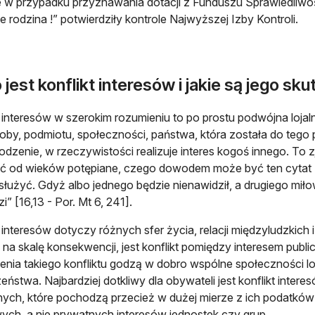
ie w przypadku przyznawania dotacji z Funduszu Sprawiedliw
e rodzina !” potwierdziły kontrole Najwyższej Izby Kontroli.
 jest konflikt interesów i jakie są jego sku
t interesów w szerokim rozumieniu to po prostu podwójna lojal
soby, podmiotu, społeczności, państwa, która została do tego 
dzenie, w rzeczywistości realizuje interes kogoś innego. To zj
ć od wieków potępiane, czego dowodem może być ten cytat z
łużyć. Gdyż albo jednego będzie nienawidził, a drugiego miło
” [16,13 - Por. Mt 6, 241].
t interesów dotyczy różnych sfer życia, relacji międzyludzkich 
 na skalę konsekwencji, jest konflikt pomiędzy interesem pu
enia takiego konfliktu godzą w dobro wspólne społeczności l
eństwa. Najbardziej dotkliwy dla obywateli jest konflikt int
nych, które pochodzą przecież w dużej mierze z ich podatków 
ych, a nie prywatnych interesów jednostek czy grup.