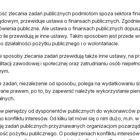
ść zlecania zadań publicznych podmiotom spoza sektora fin
dowym, przewiduje ustawa o finansach publicznych. Zgodni
wienia publiczne. Ale ustawa o finansach publicznych dopus
o ile przewidują je inne ustawy. Takim sposobem jest przede 
o działalności pożytku publicznego i o wolontariacie.
 sposoby zlecania zadań przewidują także inne ustawy, na pr
ilitacji zawodowej i społecznej oraz zatrudnianiu osób niepe
znym.
e zadań, niezależenie od sposobu, polega na wydatkowaniu śr
ane prawem, po to, by zapewnić należyte wykorzystanie pie
alnych.
yw pieniędzy od dysponentów publicznych do wykonawców pr
 konfliktu interesów. Od kilku lat mówi się o nim dużo, m.in. 
ację zadań publicznych przyznawanych organizacjom pozar
ność pożytku publicznego. O podejrzeniach konfliktu interesów 