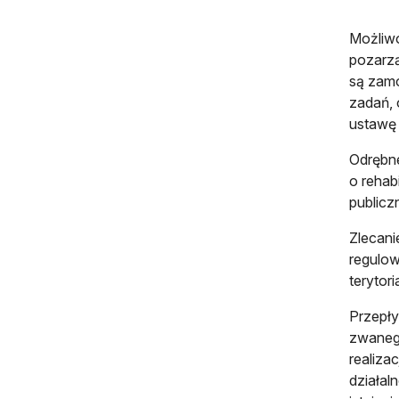
Możliwo
pozarzą
są zamó
zadań, 
ustawę 
Odrębne
o rehab
public
Zlecani
regulow
terytori
Przepł
zwanego
realiz
działal