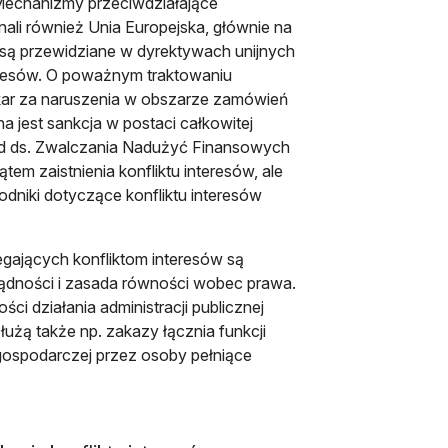
. Mechanizmy przeciwdziałające
nali również Unia Europejska, głównie na
są przewidziane w dyrektywach unijnych
eresów. O poważnym traktowaniu
e kar za naruszenia w obszarze zamówień
a jest sankcja w postaci całkowitej
ząd ds. Zwalczania Nadużyć Finansowych
tem zaistnienia konfliktu interesów, ale
dniki dotyczące konfliktu interesów
ających konfliktom interesów są
ądności i zasada równości wobec prawa.
i działania administracji publicznej
łużą także np. zakazy łącznia funkcji
gospodarczej przez osoby pełniące