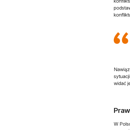
konflik
podstaw
konflik
Nawiązu
sytuacji
widać j
Praw
W Polsc