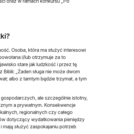
ości oraz w ramach konkursu „Po
tki?
ność. Osoba, która ma służyć interesowi
powołana i/lub otrzymuje za to
awisko stare jak ludzkość i przez tę
 Biblii: „Żaden sługa nie może dwom
wał; albo z tamtym będzie trzymał, a tym
i gospodarczych, ale szczególnie istotny,
blicznym a prywatnym. Konsekwencje
okalnych, regionalnych czy całego
eresów dotyczący wydatkowania pieniędzy
i mają służyć zaspokajaniu potrzeb