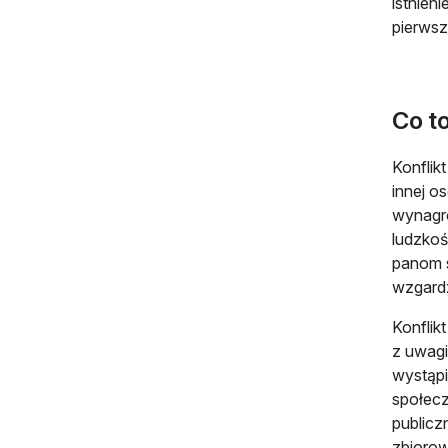
istnien
pierwsz
Co to
Konflik
innej o
wynagro
ludzkoś
panom s
wzgardzi
Konflik
z uwagi
wystąpi
społecz
publicz
zbiorow