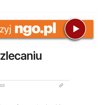
 zlecaniu
022