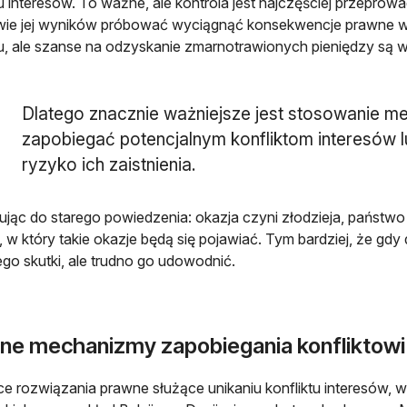
tu interesów. To ważne, ale kontrola jest najczęściej przepro
ie jej wyników próbować wyciągnąć konsekwencje prawne w s
tu, ale szanse na odzyskanie zmarnotrawionych pieniędzy są wt
Dlatego znacznie ważniejsze jest stosowanie m
zapobiegać potencjalnym konfliktom interesów l
ryzyko ich zaistnienia.
jąc do starego powiedzenia: okazja czyni złodzieja, państw
, w który takie okazje będą się pojawiać. Tym bardziej, że gdy d
ego skutki, ale trudno go udowodnić.
ne mechanizmy zapobiegania konfliktowi
e rozwiązania prawne służące unikaniu konfliktu interesów,