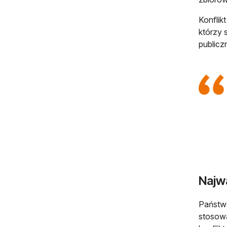
Konflik
którzy 
publicz
Najw
Państwo
stosowa