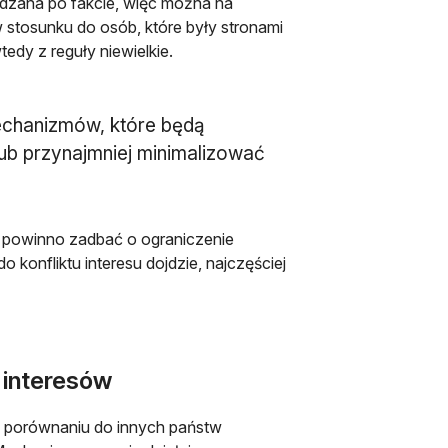
wadzana po fakcie, więc można na
tosunku do osób, które były stronami
edy z reguły niewielkie.
echanizmów, które będą
ub przynajmniej minimalizować
o powinno zadbać o ograniczenie
o konfliktu interesu dojdzie, najczęściej
 interesów
 w porównaniu do innych państw