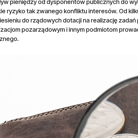
ływ pieniędzy od dysponentów publicznych do w
e ryzyko tak zwanego konfliktu interesów. Od kilku 
iesieniu do rządowych dotacji na realizację zada
izacjom pozarządowym i innym podmiotom prowad
cznego.