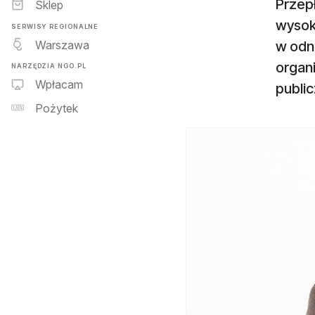
Przep
Sklep
wysoki
SERWISY REGIONALNE
Warszawa
w odn
organ
NARZĘDZIA NGO.PL
Wpłacam
publi
Pożytek