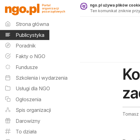
Publicystyka - ngo.pl
ngo.pl używa plików cookie
Portal
organizacji
Ten komunikat zniknie przy
pozarządowych
Menu główne
Strona główna
Publicystyka
Poradnik
Fakty o NGO
Fundusze
Ko
Szkolenia i wydarzenia
za
Usługi dla NGO
Ogłoszenia
Spis organizacji
Tomasz 
Darowizny
To działa