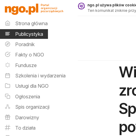
Publicystyka - ngo.pl
ngo.pl używa plików cookie
Portal
organizacji
Ten komunikat zniknie przy
pozarządowych
Menu główne
Strona główna
Publicystyka
Poradnik
Fakty o NGO
Fundusze
Wi
Szkolenia i wydarzenia
zr
Usługi dla NGO
Ogłoszenia
Sp
Spis organizacji
Darowizny
po
To działa