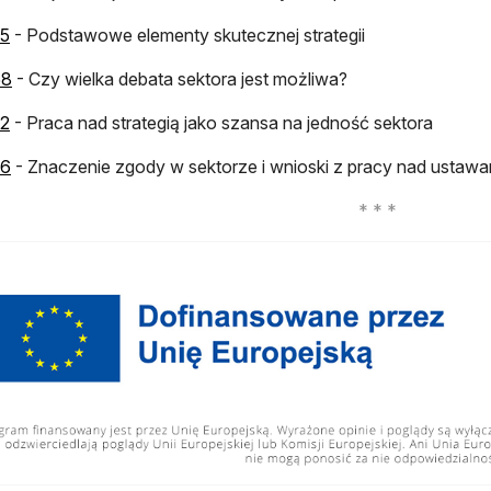
otwiera się w nowej karcie
25
- Podstawowe elementy skutecznej strategii
otwiera się w nowej karcie
58
- Czy wielka debata sektora jest możliwa?
otwiera się w nowej karcie
02
- Praca nad strategią jako szansa na jedność sektora
otwiera się w nowej karcie
06
- Znaczenie zgody w sektorze i wnioski z pracy nad ustawa