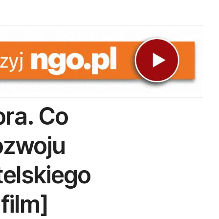
ora. Co
Rozwoju
elskiego
film]