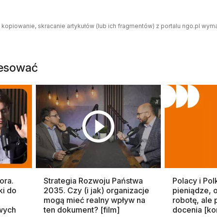
 kopiowanie, skracanie artykułów (lub ich fragmentów) z portalu ngo.pl wym
resować
ora.
Strategia Rozwoju Państwa
Polacy i Pol
ki do
2035. Czy (i jak) organizacje
pieniądze, 
mogą mieć realny wpływ na
robotę, ale
wych
ten dokument? [film]
docenia [ko