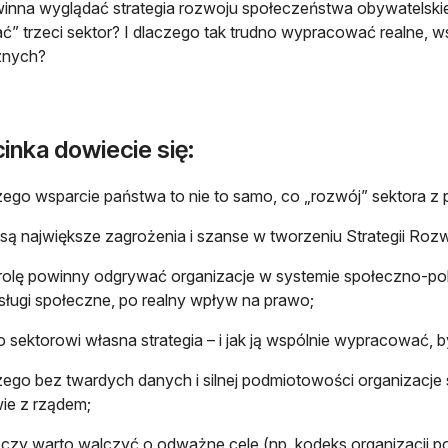
inna wyglądać strategia rozwoju społeczeństwa obywatelsk
ać” trzeci sektor? I dlaczego tak trudno wypracować realne, ws
znych?
inka dowiecie się:
zego wsparcie państwa to nie to samo, co „rozwój” sektora z p
e są największe zagrożenia i szanse w tworzeniu Strategii R
 rolę powinny odgrywać organizacje w systemie społeczno-pol
sługi społeczne, po realny wpływ na prawo;
o sektorowi własna strategia – i jak ją wspólnie wypracować,
zego bez twardych danych i silnej podmiotowości organizacje
ie z rządem;
 czy warto walczyć o odważne cele (np. kodeks organizacji p