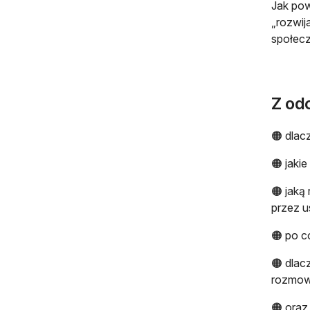
Jak pow
„rozwij
społec
Z odc
🟠 dlac
🟠 jaki
🟠 jaką
przez u
🟠 po c
🟠 dlac
rozmow
🟠 oraz