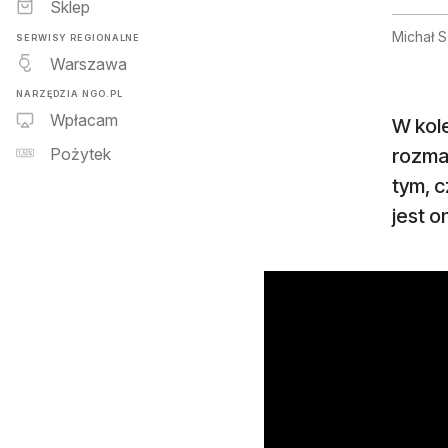
Sklep
Michał S
SERWISY REGIONALNE
Warszawa
NARZĘDZIA NGO.PL
Wpłacam
W kol
rozma
Pożytek
tym, 
jest o