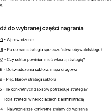
e.
jdź do wybranej części nagrania
otwiera się w nowej karcie
00
- Wprowadzenie
otwiera się w nowej karcie
49
- Po co nam strategia społeczeństwa obywatelskiego?
otwiera się w nowej karcie
07
- Czy sektor powinien mieć własną strategię?
otwiera się w nowej karcie
58
- Doświadczenia sektora: mapa drogowa
otwiera się w nowej karcie
39
- Pięć filarów strategii sektora
otwiera się w nowej karcie
5
- Ile konkretnych zapisów potrzebuje strategia?
otwiera się w nowej karcie
1
- Rola strategii w negocjacjach z administracją
otwiera się w nowej karcie
44
- Najważniejsze konkretne zmiany do wpisania