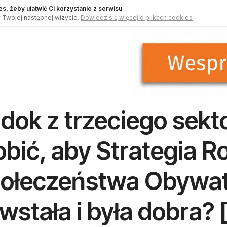
s, żeby ułatwić Ci korzystanie z serwisu
 Twojej następnej wizycie.
Dowiedz się więcej o plikach cookies
dok z trzeciego sekt
obić, aby Strategia 
ołeczeństwa Obywat
wstała i była dobra? [