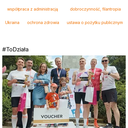
współpraca z administracją
dobroczynność, filantropia
Ukraina
ochrona zdrowia
ustawa o pożytku publicznym
#ToDziała