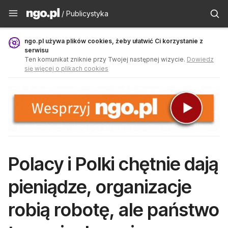
Publicystyka - ngo.pl
/ Publicystyka
ngo.pl używa plików cookies, żeby ułatwić Ci korzystanie z
serwisu
Ten komunikat zniknie przy Twojej następnej wizycie.
Dowiedz
się więcej o plikach cookies
Polacy i Polki chętnie dają
pieniądze, organizacje
robią robotę, ale państwo