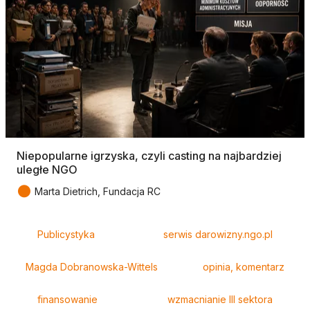
Niepopularne igrzyska, czyli casting na najbardziej
uległe NGO
●
Marta Dietrich, Fundacja RC
Tagi
Publicystyka
serwis darowizny.ngo.pl
Magda Dobranowska-Wittels
opinia, komentarz
finansowanie
wzmacnianie III sektora