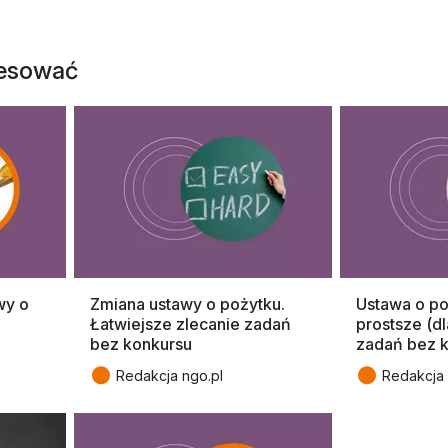
resować
wy o
Zmiana ustawy o pożytku.
Ustawa o po
Łatwiejsze zlecanie zadań
prostsze (dl
bez konkursu
zadań bez 
●
●
Redakcja ngo.pl
Redakcja 