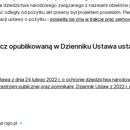
e dziedzictwa narodowego związanego z nazwami obiektów pr
ć odległy od pożytku akt prawny był projektem poselskim. Pier
acji ustawy o pożytku -
pojawiła się ona w trakcie prac sejmow
cz opublikowaną w Dzienniku Ustawa ust
tawa z dnia 24 lutego 2022 r. o ochronie dziedzictwa naro
zestrzeni publicznej oraz pomnikami, Dziennik Ustaw z 2022 r.
a ngo.pl
🡢