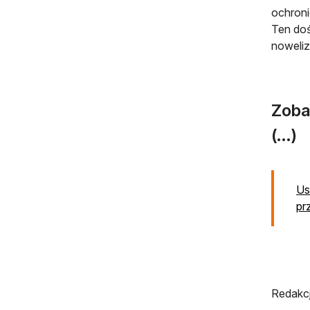
ochroni
Ten doś
noweliz
Zoba
(...)
Us
pr
Redakcj