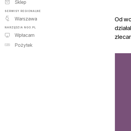
Sklep
SERWISY REGIONALNE
Warszawa
Od wcz
działa
NARZĘDZIA NGO.PL
Wpłacam
zleca
Pożytek