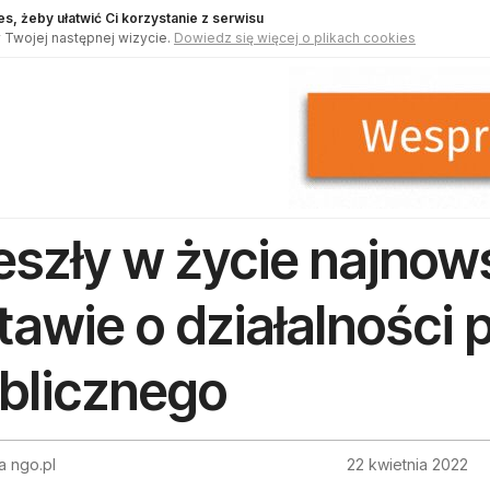
s, żeby ułatwić Ci korzystanie z serwisu
 Twojej następnej wizycie.
Dowiedz się więcej o plikach cookies
szły w życie najnow
tawie o działalności 
blicznego
a ngo.pl
22 kwietnia 2022