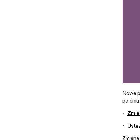
Nowe pr
po dniu
Zmia
Usta
Zmiana 