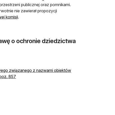
zestrzeni publicznej oraz pomnikami.
wotnie nie zawierał propozycji
ej komisji
.
awę o ochronie dziedzictwa
dowego związanego z nazwami obiektów
otwiera się w nowej karcie
 poz. 857