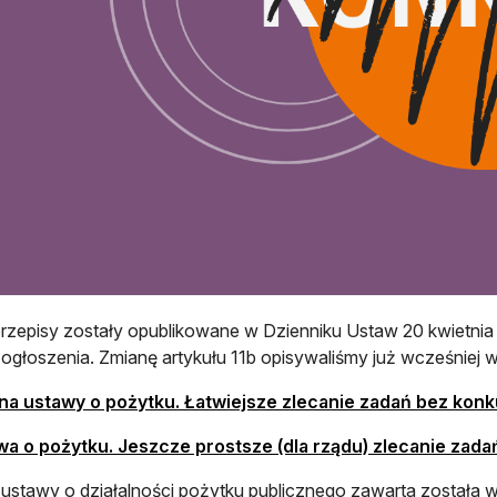
zepisy zostały opublikowane w Dzienniku Ustaw 20 kwietnia 
 ogłoszenia. Zmianę artykułu 11b opisywaliśmy już wcześniej 
na ustawy o pożytku. Łatwiejsze zlecanie zadań bez kon
wa o pożytku. Jeszcze prostsze (dla rządu) zlecanie zad
ustawy o działalności pożytku publicznego zawarta została w 