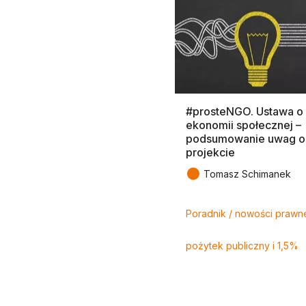
#prosteNGO. Ustawa o
ekonomii społecznej –
podsumowanie uwag o
projekcie
●
Tomasz Schimanek
Tagi
Poradnik / nowości prawn
pożytek publiczny i 1,5%