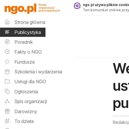
Publicystyka - ngo.pl
ngo.pl używa plików cookie
Portal
organizacji
Ten komunikat zniknie przy
pozarządowych
Menu główne
Strona główna
Publicystyka
Poradnik
Fakty o NGO
Fundusze
We
Szkolenia i wydarzenia
us
Usługi dla NGO
Ogłoszenia
pu
Spis organizacji
Darowizny
To działa
Redakcj