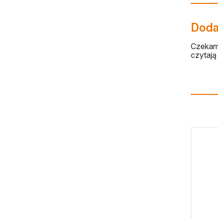
Dodaj
Czekamy
czytają 