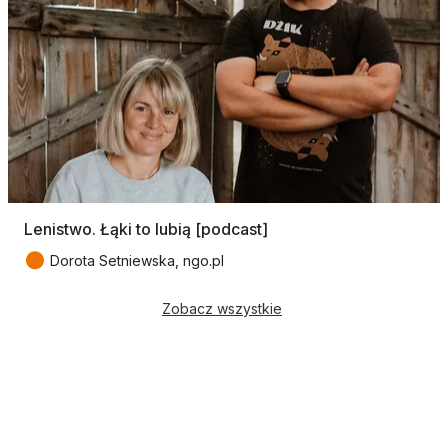
Lenistwo. Łąki to lubią [podcast]
●
Dorota Setniewska, ngo.pl
Zobacz wszystkie