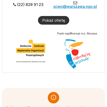
(22) 828 91 23
scwo@warszawa.ngo.pl
Pokaż ofertę