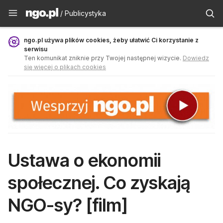
Publicystyka - ngo.pl
/ Publicystyka
ngo.pl używa plików cookies, żeby ułatwić Ci korzystanie z
serwisu
Ten komunikat zniknie przy Twojej następnej wizycie.
Dowiedz
się więcej o plikach cookies
Ustawa o ekonomii
społecznej. Co zyskają
NGO-sy? [film]