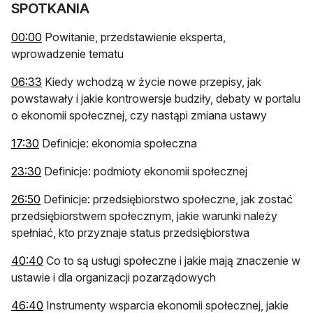
SPOTKANIA
otwiera się w nowej karcie
00:00
Powitanie, przedstawienie eksperta,
wprowadzenie tematu
otwiera się w nowej karcie
06:33
Kiedy wchodzą w życie nowe przepisy, jak
powstawały i jakie kontrowersje budziły, debaty w portalu
o ekonomii społecznej, czy nastąpi zmiana ustawy
otwiera się w nowej karcie
17:30
Definicje: ekonomia społeczna
otwiera się w nowej karcie
23:30
Definicje: podmioty ekonomii społecznej
otwiera się w nowej karcie
26:50
Definicje: przedsiębiorstwo społeczne, jak zostać
przedsiębiorstwem społecznym, jakie warunki należy
spełniać, kto przyznaje status przedsiębiorstwa
otwiera się w nowej karcie
40:40
Co to są usługi społeczne i jakie mają znaczenie w
ustawie i dla organizacji pozarządowych
otwiera się w nowej karcie
46:40
Instrumenty wsparcia ekonomii społecznej, jakie