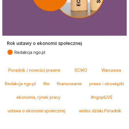
Rok ustawy o ekonomii społecznej
●
Redakcja ngo.pl
Tagi
Poradnik / nowości prawne
SCWO
Warszawa
Redakcja ngo.pl
film
finansowanie
prawo i obowiązki
ekonomia, rynek pracy
#ngoplLIVE
ustawa o ekonomii społecznej
wideo działu Poradnik