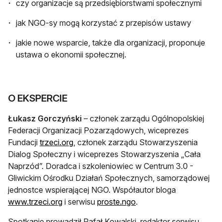
czy organizacje są przedsiębiorstwami społecznymi
jak NGO-sy mogą korzystać z przepisów ustawy
jakie nowe wsparcie, także dla organizacji, proponuje
ustawa o ekonomii społecznej.
O EKSPERCIE
Łukasz Gorczyński
– członek zarządu Ogólnopolskiej
Federacji Organizacji Pozarządowych, wiceprezes
otwiera się w nowej karcie
Fundacji
trzeci.org
, członek zarządu Stowarzyszenia
Dialog Społeczny i wiceprezes Stowarzyszenia „Cała
Naprzód”. Doradca i szkoleniowiec w Centrum 3.0 -
Gliwickim Ośrodku Działań Społecznych, samorządowej
jednostce wspierającej NGO. Współautor bloga
otwiera się w nowej karcie
otwiera się w nowej kar
www.trzeci.org
i serwisu
proste.ngo
.
Spotkanie prowadził Rafał Kowalski, redaktor serwisu