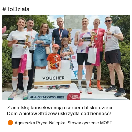
#ToDziała
Z anielską konsekwencją i sercem blisko dzieci.
Dom Aniołów Stróżów uskrzydla codzienność!
●
Agnieszka Pryca-Nalepka, Stowarzyszenie MOST