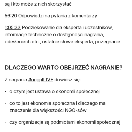
są i kto może z nich skorzystać
otwiera się w nowej karcie
56:20
Odpowiedzi na pytania z komentarzy
otwiera się w nowej karcie
1:05:33
Podziękowanie dla eksperta i uczestników,
informacje techniczne o dostępności nagrania,
odesłaniach etc., ostatnie słowa eksperta, pożegnanie
DLACZEGO WARTO OBEJRZEĆ NAGRANIE?
otwiera się w nowej karcie
Z nagrania
#ngoplLIVE
dowiesz się:
o czym jest ustawa o ekonomii społecznej
co to jest ekonomia społeczna i dlaczego ma
znaczenie dla większości NGO-sów
czy organizacje są podmiotami ekonomii społecznej