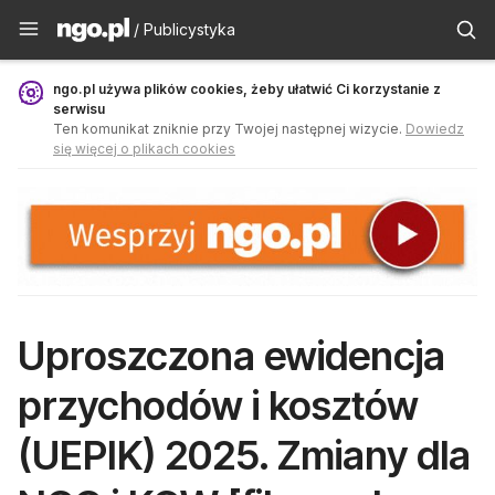
Publicystyka - ngo.pl
/ Publicystyka
ngo.pl używa plików cookies, żeby ułatwić Ci korzystanie z
serwisu
Ten komunikat zniknie przy Twojej następnej wizycie.
Dowiedz
się więcej o plikach cookies
Uproszczona ewidencja
przychodów i kosztów
(UEPIK) 2025. Zmiany dla