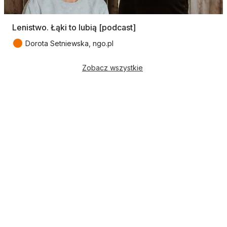
Lenistwo. Łąki to lubią [podcast]
●
Dorota Setniewska, ngo.pl
Zobacz wszystkie