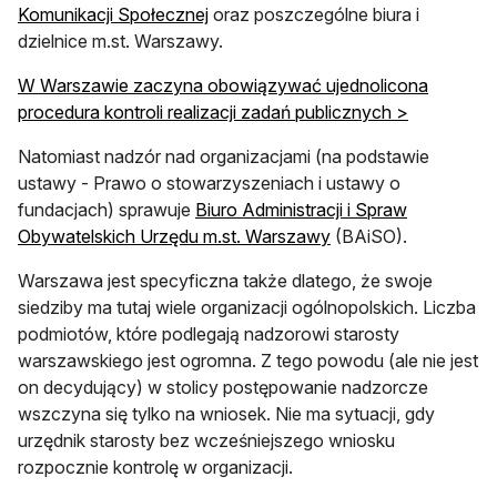
otwiera się w nowej karcie
Komunikacji Społecznej
oraz poszczególne biura i
dzielnice m.st. Warszawy.
W Warszawie zaczyna obowiązywać ujednolicona
procedura kontroli realizacji zadań publicznych >
Natomiast nadzór nad organizacjami (na podstawie
ustawy - Prawo o stowarzyszeniach i ustawy o
fundacjach) sprawuje
Biuro Administracji i Spraw
otwiera się w nowej 
Obywatelskich Urzędu m.st. Warszawy
(BAiSO).
Warszawa jest specyficzna także dlatego, że swoje
siedziby ma tutaj wiele organizacji ogólnopolskich. Liczba
podmiotów, które podlegają nadzorowi starosty
warszawskiego jest ogromna. Z tego powodu (ale nie jest
on decydujący) w stolicy postępowanie nadzorcze
wszczyna się tylko na wniosek. Nie ma sytuacji, gdy
urzędnik starosty bez wcześniejszego wniosku
rozpocznie kontrolę w organizacji.