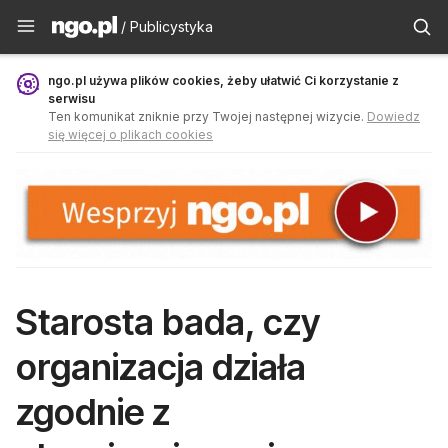
Publicystyka - ngo.pl
/ Publicystyka
ngo.pl używa plików cookies, żeby ułatwić Ci korzystanie z
serwisu
Ten komunikat zniknie przy Twojej następnej wizycie.
Dowiedz
się więcej o plikach cookies
Starosta bada, czy
organizacja działa
zgodnie z