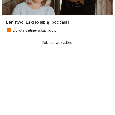
Lenistwo. Łąki to lubią [podcast]
●
Dorota Setniewska, ngo.pl
Zobacz wszystkie