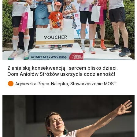
Z anielską konsekwencją i sercem blisko dzieci.
Dom Aniołów Stróżów uskrzydla codzienność!
●
Agnieszka Pryca-Nalepka, Stowarzyszenie MOST