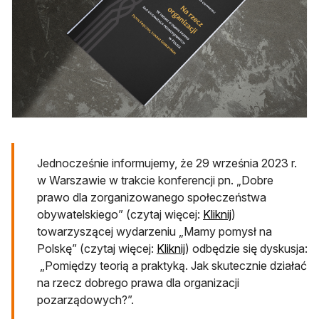
Jednocześnie informujemy, że 29 września 2023 r.
w Warszawie w trakcie konferencji pn. „Dobre
prawo dla zorganizowanego społeczeństwa
otwiera się w no
obywatelskiego” (czytaj więcej:
Kliknij
)
towarzyszącej wydarzeniu „Mamy pomysł na
otwiera się w nowej karci
Polskę” (czytaj więcej:
Kliknij
) odbędzie się dyskusja:
„Pomiędzy teorią a praktyką. Jak skutecznie działać
na rzecz dobrego prawa dla organizacji
pozarządowych?”.