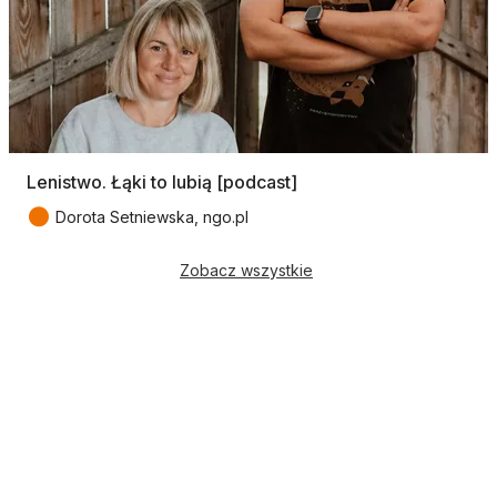
Lenistwo. Łąki to lubią [podcast]
●
Dorota Setniewska, ngo.pl
Zobacz wszystkie