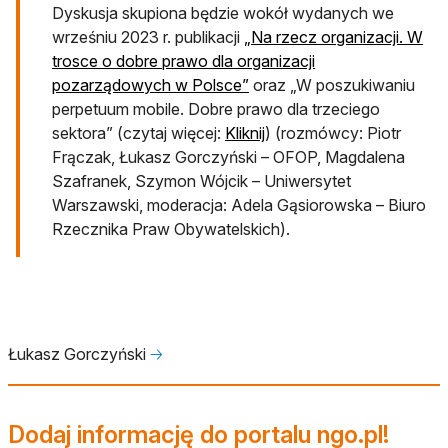
Dyskusja skupiona będzie wokół wydanych we
wrześniu 2023 r. publikacji
„Na rzecz organizacji. W
trosce o dobre prawo dla organizacji
otwiera się w nowej karcie
pozarządowych w Polsce”
oraz „W poszukiwaniu
perpetuum mobile. Dobre prawo dla trzeciego
otwiera się w nowej karci
sektora” (czytaj więcej:
Kliknij
) (rozmówcy: Piotr
Frączak, Łukasz Gorczyński – OFOP, Magdalena
Szafranek, Szymon Wójcik – Uniwersytet
Warszawski, moderacja: Adela Gąsiorowska – Biuro
Rzecznika Praw Obywatelskich).
Łukasz Gorczyński
🡢
Dodaj informację do portalu ngo.pl!