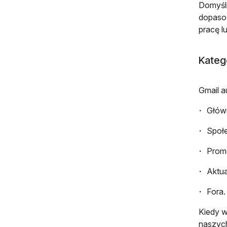
Domyśln
dopasow
pracę l
Kateg
Gmail a
Głów
Społ
Prom
Aktua
Fora.
Kiedy w
naszych