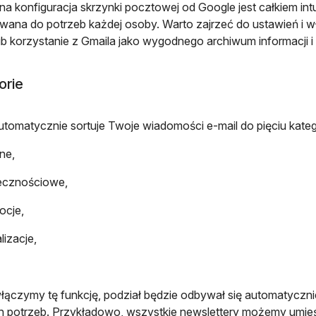
a konfiguracja skrzynki pocztowej od Google jest całkiem intu
ana do potrzeb każdej osoby. Warto zajrzeć do ustawień i włą
ub korzystanie z Gmaila jako wygodnego archiwum informacji i tr
orie
utomatycznie sortuje Twoje wiadomości e-mail do pięciu kate
ne,
ecznościowe,
ocje,
lizacje,
łączymy tę funkcję, podział będzie odbywał się automatycz
 potrzeb. Przykładowo, wszystkie newslettery możemy umieś