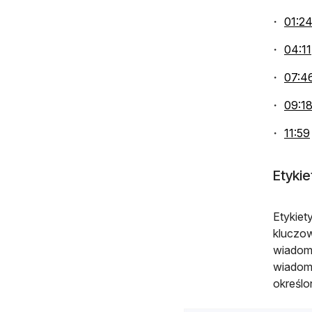
01:2
04:11
07:4
09:1
11:59
Etykie
Etykiet
kluczow
wiadomo
wiadomo
określo