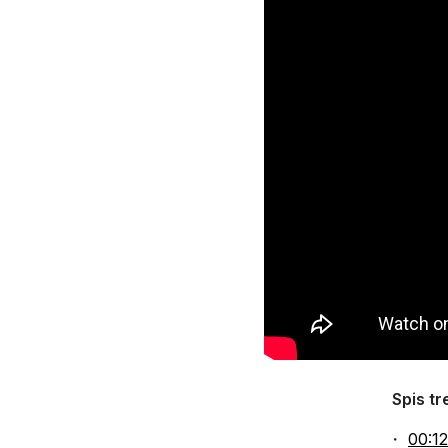
Spis tr
00:12