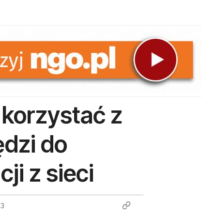
 korzystać z
ędzi do
i z sieci
23