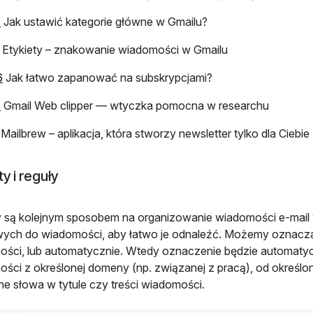
otwiera się w nowej karcie
4
Jak ustawić kategorie główne w Gmailu?
otwiera się w nowej karcie
Etykiety – znakowanie wiadomości w Gmailu
otwiera się w nowej karcie
6
Jak łatwo zapanować na subskrypcjami?
otwiera się w nowej karcie
8
Gmail Web clipper — wtyczka pomocna w researchu
otwiera się w nowej karcie
Mailbrew – aplikacja, która stworzy newsletter tylko dla Ciebie
ty i reguły
y są kolejnym sposobem na organizowanie wiadomości e-mail 
ych do wiadomości, aby łatwo je odnaleźć. Możemy oznaczać 
ści, lub automatycznie. Wtedy oznaczenie będzie automatycz
ści z określonej domeny (np. związanej z pracą), od okreś
ne słowa w tytule czy treści wiadomości.