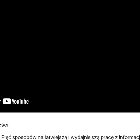
eści:
otwiera się w nowej karcie
Pięć sposobów na łatwiejszą i wydajniejszą pracę z informa