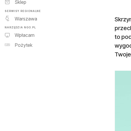
Sklep
SERWISY REGIONALNE
Warszawa
Skrzyn
przec
NARZĘDZIA NGO.PL
Wpłacam
to pod
wygod
Pożytek
Twoje