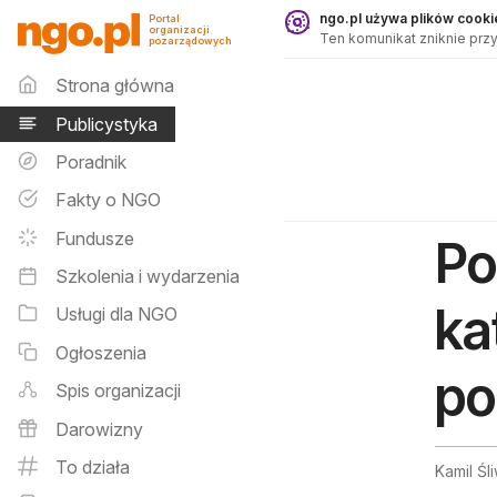
Publicystyka - ngo.pl
ngo.pl używa plików cookie
Portal
organizacji
Ten komunikat zniknie przy
pozarządowych
Menu główne
Strona główna
Publicystyka
Poradnik
Fakty o NGO
Fundusze
Po
Szkolenia i wydarzenia
ka
Usługi dla NGO
Ogłoszenia
po
Spis organizacji
Darowizny
To działa
Kamil Śl