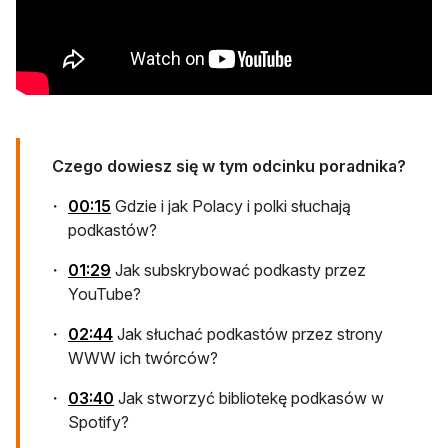
Czego dowiesz się w tym odcinku poradnika?
otwiera się w nowej karcie
00:15
Gdzie i jak Polacy i polki słuchają
podkastów?
otwiera się w nowej karcie
01:29
Jak subskrybować podkasty przez
YouTube?
otwiera się w nowej karcie
02:44
Jak słuchać podkastów przez strony
WWW ich twórców?
otwiera się w nowej karcie
03:40
Jak stworzyć bibliotekę podkasów w
Spotify?