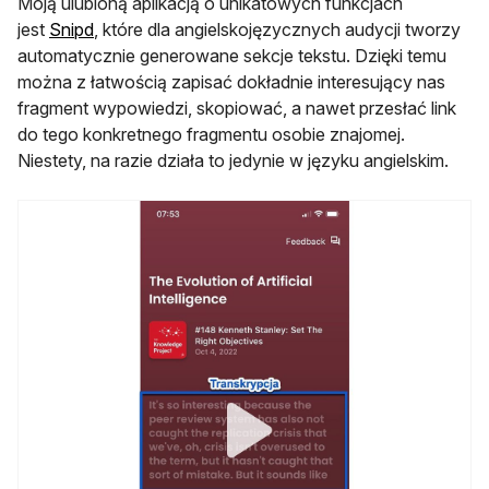
Moją ulubioną aplikacją o unikatowych funkcjach
otwiera się w nowej karcie
jest
Snipd
, które dla angielskojęzycznych audycji tworzy
automatycznie generowane sekcje tekstu. Dzięki temu
można z łatwością zapisać dokładnie interesujący nas
fragment wypowiedzi, skopiować, a nawet przesłać link
do tego konkretnego fragmentu osobie znajomej.
Niestety, na razie działa to jedynie w języku angielskim.