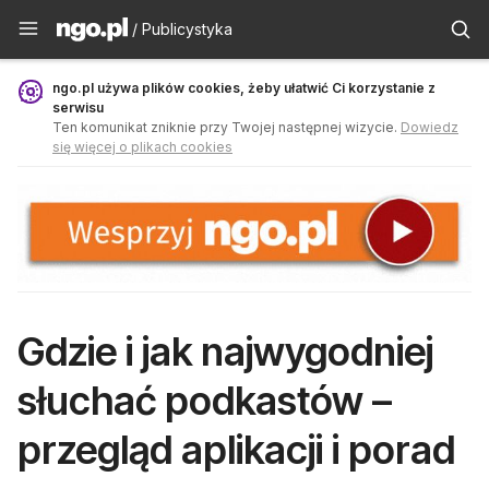
Publicystyka - ngo.pl
/ Publicystyka
ngo.pl używa plików cookies, żeby ułatwić Ci korzystanie z
serwisu
Ten komunikat zniknie przy Twojej następnej wizycie.
Dowiedz
się więcej o plikach cookies
Gdzie i jak najwygodniej
słuchać podkastów –
przegląd aplikacji i porad