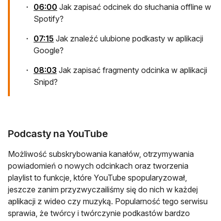
otwiera się w nowej karcie
06:00
Jak zapisać odcinek do słuchania offline w
Spotify?
otwiera się w nowej karcie
07:15
Jak znaleźć ulubione podkasty w aplikacji
Google?
otwiera się w nowej karcie
08:03
Jak zapisać fragmenty odcinka w aplikacji
Snipd?
Podcasty na YouTube
Możliwość subskrybowania kanałów, otrzymywania
powiadomień o nowych odcinkach oraz tworzenia
playlist to funkcje, które YouTube spopularyzował,
jeszcze zanim przyzwyczailiśmy się do nich w każdej
aplikacji z wideo czy muzyką. Popularność tego serwisu
sprawia, że twórcy i twórczynie podkastów bardzo