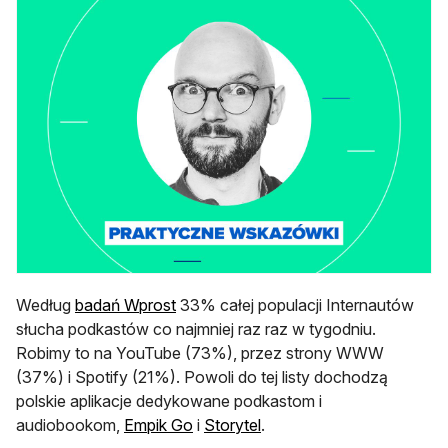
otwiera się w nowej karcie
Według
badań Wprost
33% całej populacji Internautów
słucha podkastów co najmniej raz raz w tygodniu.
Robimy to na YouTube (73%), przez strony WWW
(37%) i Spotify (21%). Powoli do tej listy dochodzą
polskie aplikacje dedykowane podkastom i
otwiera się w nowej karcie
otwiera się w nowej karci
audiobookom,
Empik Go
i
Storytel
.