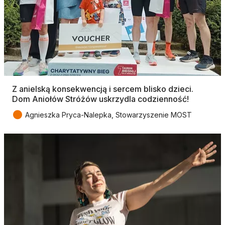
Z anielską konsekwencją i sercem blisko dzieci.
Dom Aniołów Stróżów uskrzydla codzienność!
●
Agnieszka Pryca-Nalepka, Stowarzyszenie MOST