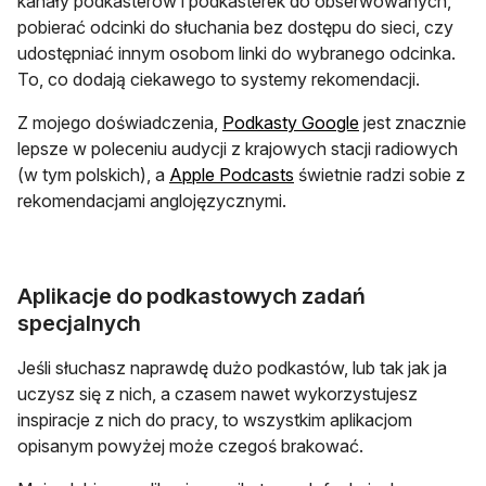
kanały podkasterów i podkasterek do obserwowanych,
pobierać odcinki do słuchania bez dostępu do sieci, czy
udostępniać innym osobom linki do wybranego odcinka.
To, co dodają ciekawego to systemy rekomendacji.
otwiera się w no
Z mojego doświadczenia,
Podkasty Google
jest znacznie
lepsze w poleceniu audycji z krajowych stacji radiowych
otwiera się w nowej karc
(w tym polskich), a
Apple Podcasts
świetnie radzi sobie z
rekomendacjami anglojęzycznymi.
Aplikacje do podkastowych zadań
specjalnych
Jeśli słuchasz naprawdę dużo podkastów, lub tak jak ja
uczysz się z nich, a czasem nawet wykorzystujesz
inspiracje z nich do pracy, to wszystkim aplikacjom
opisanym powyżej może czegoś brakować.