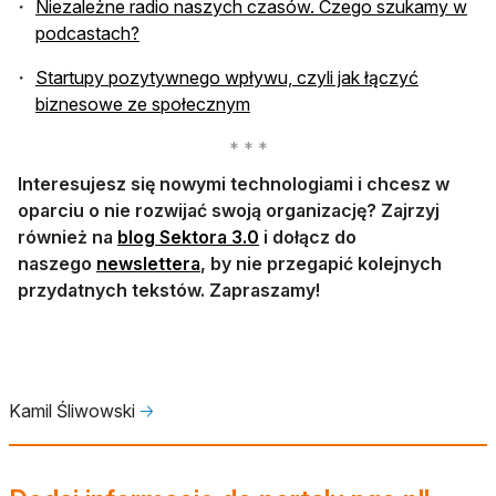
Niezależne radio naszych czasów. Czego szukamy w
otwiera się w nowej karcie
podcastach?
Startupy pozytywnego wpływu, czyli jak łączyć
otwiera się w nowej karcie
biznesowe ze społecznym
Interesujesz się nowymi technologiami i chcesz w
oparciu o nie rozwijać swoją organizację? Zajrzyj
otwiera się w nowej karcie
również na
blog Sektora 3.0
i dołącz do
otwiera się w nowej karcie
naszego
newslettera
, by nie przegapić kolejnych
przydatnych tekstów. Zapraszamy!
Kamil Śliwowski
🡢