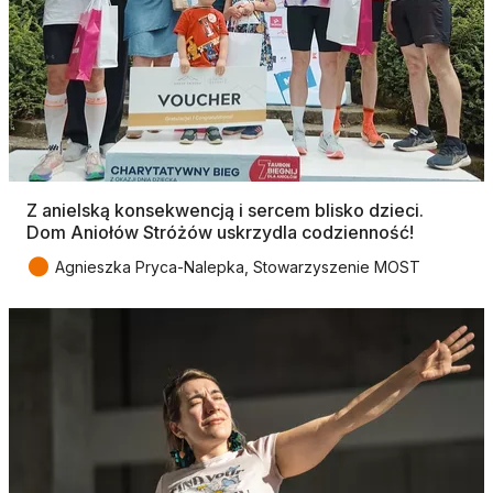
Z anielską konsekwencją i sercem blisko dzieci.
Dom Aniołów Stróżów uskrzydla codzienność!
●
Agnieszka Pryca-Nalepka, Stowarzyszenie MOST