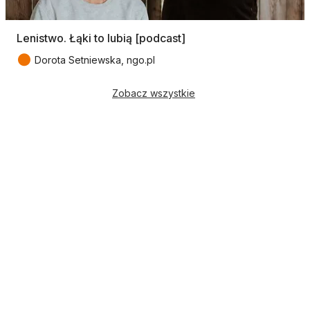
Lenistwo. Łąki to lubią [podcast]
●
Dorota Setniewska, ngo.pl
Zobacz wszystkie