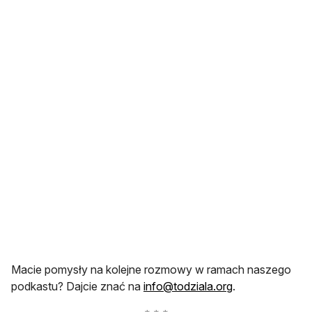
Macie pomysły na kolejne rozmowy w ramach naszego
otwiera się w n
podkastu? Dajcie znać na
info@todziala.org
.