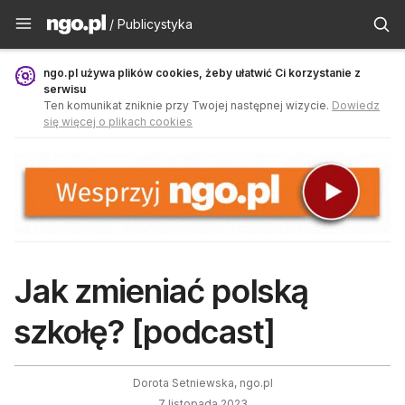
Publicystyka - ngo.pl
/ Publicystyka
ngo.pl używa plików cookies, żeby ułatwić Ci korzystanie z
serwisu
Ten komunikat zniknie przy Twojej następnej wizycie.
Dowiedz
się więcej o plikach cookies
Jak zmieniać polską
szkołę? [podcast]
Dorota Setniewska, ngo.pl
7 listopada 2023