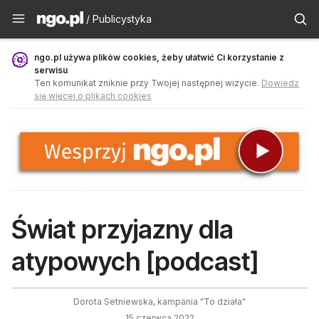
Publicystyka - ngo.pl
/ Publicystyka
ngo.pl używa plików cookies, żeby ułatwić Ci korzystanie z
serwisu
Ten komunikat zniknie przy Twojej następnej wizycie.
Dowiedz
się więcej o plikach cookies
Świat przyjazny dla
atypowych [podcast]
Dorota Setniewska, kampania "To działa"
15 czerwca 2022