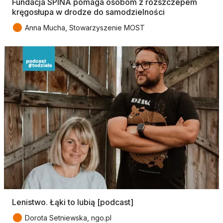
Fundacja SPINA pomaga osobom z rozszczepem
kręgosłupa w drodze do samodzielności
●
Anna Mucha, Stowarzyszenie MOST
Lenistwo. Łąki to lubią [podcast]
●
Dorota Setniewska, ngo.pl