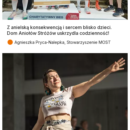
Z anielską konsekwencją i sercem blisko dzieci.
Dom Aniołów Stróżów uskrzydla codzienność!
●
Agnieszka Pryca-Nalepka, Stowarzyszenie MOST