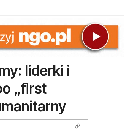
y: liderki i
o „first
umanitarny