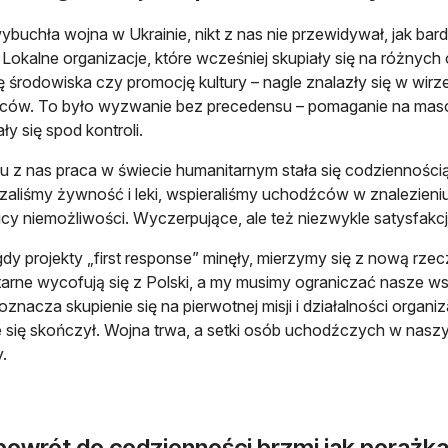
ybuchła wojna w Ukrainie, nikt z nas nie przewidywał, jak ba
 Lokalne organizacje, które wcześniej skupiały się na różnyc
 środowiska czy promocję kultury – nagle znalazły się w wirze
ców. To było wyzwanie bez precedensu – pomaganie na maso
y się spod kontroli.
lu z nas praca w świecie humanitarnym stała się codzienności
zaliśmy żywność i leki, wspieraliśmy uchodźców w znalezie
icy niemożliwości. Wyczerpujące, ale też niezwykle satysfakc
gdy projekty „first response” minęły, mierzymy się z nową rzec
arne wycofują się z Polski, a my musimy ograniczać nasze w
oznacza skupienie się na pierwotnej misji i działalności organiz
e się skończył. Wojna trwa, a setki osób uchodźczych w nas
.
powrót do codzienności brzmi jak porażk