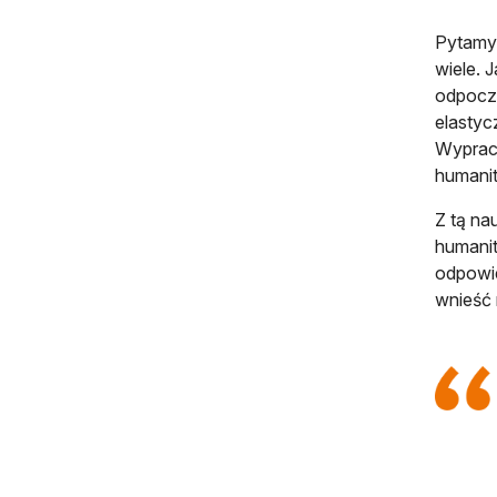
Pytamy 
wiele. 
odpoczy
elastyc
Wypraco
humanit
Z tą na
humanit
odpowie
wnieść 