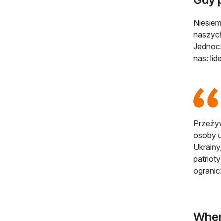
Niesiem
naszych
Jednocz
nas: li
Przeżyw
osoby u
Ukrainy
patrioty
ogranic
Wher