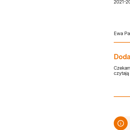
2021-20
Ewa Pa
Dodaj
Czekamy
czytają 