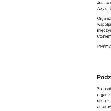
Jest to
Azylu. 
Organiz
współpr
międzyn
utonie
Płyńmy
Podz
Za insp
organiz
sfinali
autorow