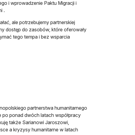
ego i wprowadzenie Paktu Migracji i
i .
ać, ale potrzebujemy partnerskiej
imy dostęp do zasobów, które oferowały
zymać tego tempa i bez wsparcia
lnopolskiego partnerstwa humanitarnego
e po ponad dwóch latach współpracy
uję także Sarianowi Jaroszowi,
lsce a kryzysy humanitarne w latach