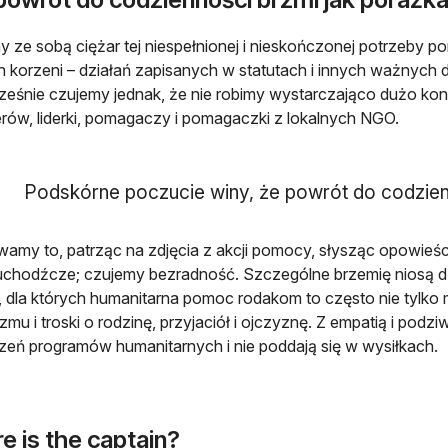
y ze sobą ciężar tej niespełnionej i nieskończonej potrzeby
 korzeni – działań zapisanych w statutach i innych ważnych
eśnie czujemy jednak, że nie robimy wystarczająco dużo kon
derów, liderki, pomagaczy i pomagaczki z lokalnych NGO.
Podskórne poczucie winy, że powrót do codzien
amy to, patrząc na zdjęcia z akcji pomocy, słysząc opowieści
chodźcze; czujemy bezradność. Szczególne brzemię niosą d
, dla których humanitarna pomoc rodakom to często nie tylko m
zmu i troski o rodzinę, przyjaciół i ojczyznę. Z empatią i podzi
zeń programów humanitarnych i nie poddają się w wysiłkach.
e is the captain?