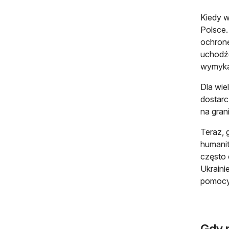
Kiedy w
Polsce.
ochronę
uchodź
wymykał
Dla wie
dostarc
na gran
Teraz, 
humanit
często 
Ukraini
pomocy
Gdy 