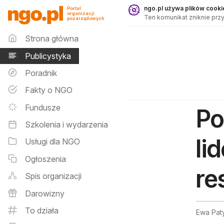
Publicystyka - ngo.pl
ngo.pl używa plików cookie
Portal
organizacji
Ten komunikat zniknie przy
pozarządowych
Menu główne
Strona główna
Publicystyka
Poradnik
Fakty o NGO
Fundusze
Po
Szkolenia i wydarzenia
li
Usługi dla NGO
Ogłoszenia
re
Spis organizacji
Darowizny
To działa
Ewa Pat