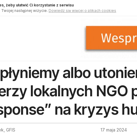
s, żeby ułatwić Ci korzystanie z serwisu
 Twojej następnej wizycie.
Dowiedz się więcej o plikach cookies
płyniemy albo utoniem
derzy lokalnych NGO p
sponse” na kryzys h
yk, GFIS
17 maja 2024