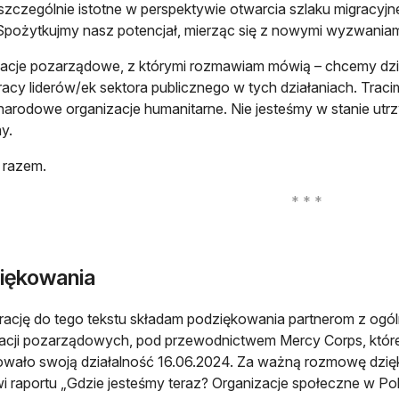
 szczególnie istotne w perspektywie otwarcia szlaku migracyjn
Spożytkujmy nasz potencjał, mierząc się z nowymi wyzwaniam
acje pozarządowe, z którymi rozmawiam mówią – chcemy dział
acy liderów/ek sektora publicznego w tych działaniach. Trac
arodowe organizacje humanitarne. Nie jesteśmy w stanie utr
my.
 razem.
iękowania
irację do tego tekstu składam podziękowania partnerom z ogó
acji pozarządowych, pod przewodnictwem Mercy Corps, któr
zowało swoją działalność 16.06.2024. Za ważną rozmowę dzięk
i raportu „Gdzie jesteśmy teraz? Organizacje społeczne w Po