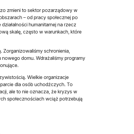
rdzo zmieni to sektor pozarządowy w
h obszarach – od pracy społecznej po
 działalności humanitarnej na rzecz
wą skalę, często w warunkach, które
ą. Zorganizowaliśmy schronienia,
niu nowego domu. Wdrażaliśmy programy
jonujące.
zywistością. Wielkie organizacje
sparcie dla osób uchodźczych. To
acji, ale to nie oznacza, że kryzys w
zych społecznościach wciąż potrzebują
a