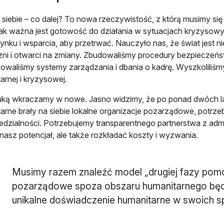
siebie – co dalej? To nowa rzeczywistość, z którą musimy si
Jak ważna jest gotowość do działania w sytuacjach kryzysowy
nku i wsparcia, aby przetrwać. Nauczyło nas, że świat jest 
zni i otwarci na zmiany. Zbudowaliśmy procedury bezpieczeńst
waliśmy systemy zarządzania i dbania o kadrę. Wyszkoliliśmy
arnej i kryzysowej.
uką wkraczamy w nowe. Jasno widzimy, że po ponad dwóch l
arne brały na siebie lokalne organizacje pozarządowe, potrze
dzialności. Potrzebujemy transparentnego partnerstwa z admin
nasz potencjał, ale także rozkładać koszty i wyzwania.
Musimy razem znaleźć model „drugiej fazy pomo
pozarządowe spoza obszaru humanitarnego bę
unikalne doświadczenie humanitarne w swoich s