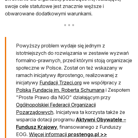
swoje cele statutowe jest znacznie węższe i
obwarowane dodatkowymi warunkami.
Powyższy problem wydaje się jednym z
istotniejszych do rozwiązania w zestawie wyzwań
formalno-prawnych, przed którymi stoją organizacje
społeczne w Polsce. Został on też wskazany w
ramach inicjatywy #prostengo, realizowanej z
otwiera się w nowej karci
inicjatywy
Fundacji Trzeci.org
we współpracy z
otwiera się w n
Polską Fundacją im. Roberta Schumana
i Zespołem
"Proste Prawo dla NGO" działającym przy
Ogólnopolskiej Federacji Organizacji
otwiera się w nowej karcie
Pozarządowych
. Inicjatywa ta korzysta także że
wsparcia dotacji programu
Aktywni Obywatele –
otwiera się w nowej karcie
Fundusz Krajowy
, finansowanego z Funduszy
otwiera się w
EOG.
Więcej informacji
prostengo.pl >>