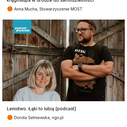
kręgosłupa w drodze do samodzielności
●
Anna Mucha, Stowarzyszenie MOST
Lenistwo. Łąki to lubią [podcast]
●
Dorota Setniewska, ngo.pl