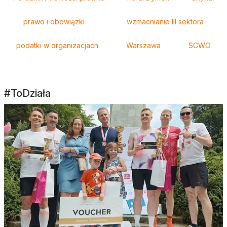
prawo i obowiązki
wzmacnianie III sektora
podatki w organizacjach
Warszawa
SCWO
#ToDziała