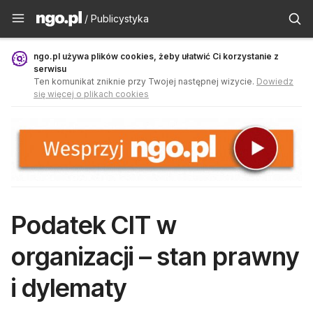
Publicystyka - ngo.pl
/ Publicystyka
ngo.pl używa plików cookies, żeby ułatwić Ci korzystanie z
serwisu
Ten komunikat zniknie przy Twojej następnej wizycie.
Dowiedz
się więcej o plikach cookies
Podatek CIT w
organizacji – stan prawny
i dylematy