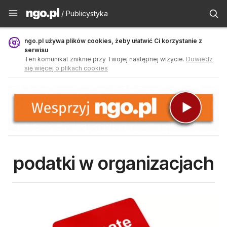
Publicystyka - ngo.pl
/ Publicystyka
ngo.pl używa plików cookies, żeby ułatwić Ci korzystanie z
serwisu
Ten komunikat zniknie przy Twojej następnej wizycie.
Dowiedz
się więcej o plikach cookies
podatki w organizacjach