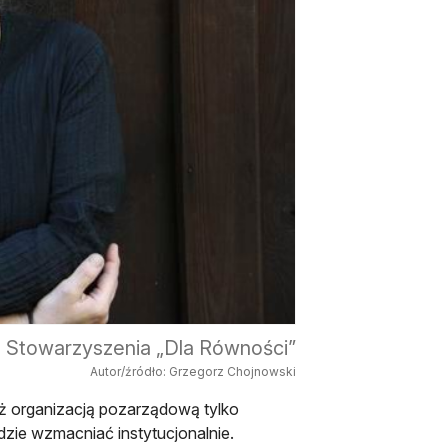
s Stowarzyszenia „Dla Równości”
Autor/źródło: Grzegorz Chojnowski
uż organizacją pozarządową tylko
ędzie wzmacniać instytucjonalnie.