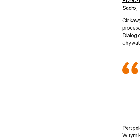
Przeczt
Sadło]
Ciekawy
procesa
Dialog 
obywate
Perspek
W tym k