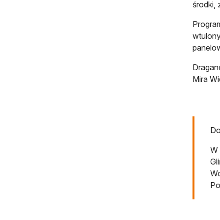
środki,
Program
wtulony
panelow
Dragano
Mira Wi
Do
W 
Gl
Wo
Po