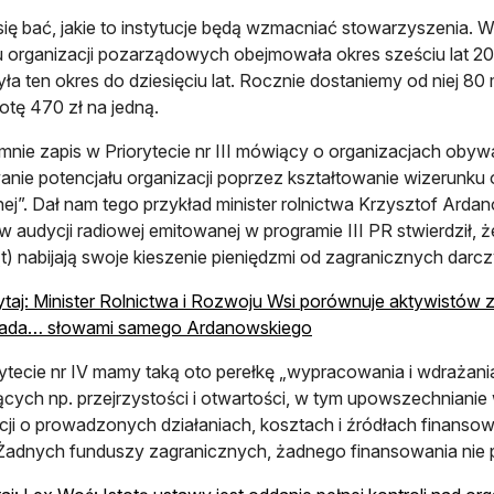
się bać, jakie to instytucje będą wzmacniać stowarzyszenia. 
 organizacji pozarządowych obejmowała okres sześciu lat 201
ła ten okres do dziesięciu lat. Rocznie dostaniemy od niej 80 ml
otę 470 zł na jedną.
mnie zapis w Priorytecie nr III mówiący o organizacjach obyw
nie potencjału organizacji poprzez kształtowanie wizerunku o
nej”. Dał nam tego przykład minister rolnictwa Krzysztof Ardan
 w audycji radiowej emitowanej w programie III PR stwierdził,
t) nabijają swoje kieszenie pieniędzmi od zagranicznych darc
taj: Minister Rolnictwa i Rozwoju Wsi porównuje aktywistów z
ada… słowami samego Ardanowskiego
ytecie nr IV mamy taką oto perełkę „wypracowania i wdrażania
cych np. przejrzystości i otwartości, w tym upowszechnianie 
cji o prowadzonych działaniach, kosztach i źródłach finansow
adnych funduszy zagranicznych, żadnego finansowania nie 