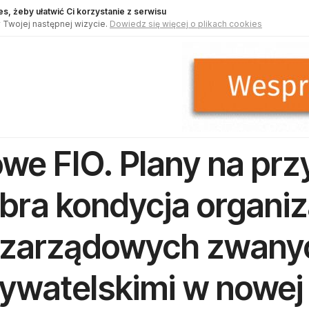
s, żeby ułatwić Ci korzystanie z serwisu
 Twojej następnej wizycie.
Dowiedz się więcej o plikach cookies
we FIO. Plany na przy
bra kondycja organiz
zarządowych zwany
ywatelskimi w nowej