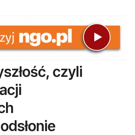
szłość, czyli
acji
ch
 odsłonie