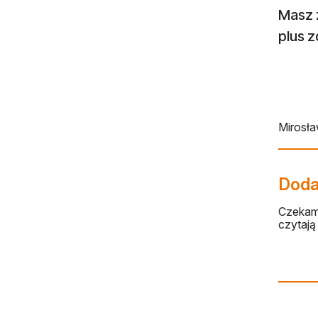
Masz 
plus z
Mirosł
Dodaj
Czekamy
czytają 