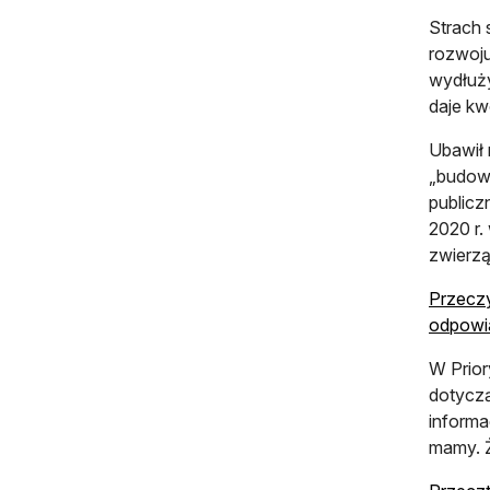
Strach 
rozwoju
wydłuży
daje kw
Ubawił 
„budowa
publicz
2020 r.
zwierzą
Przeczy
odpowi
W Prior
dotyczą
informa
mamy. Ż