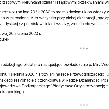
 z rządowymi kierunkami działań i rządowymi oczekiwaniami wo
 rozwoju na lata 2021–2030 to moim zdaniem ukłon władzy w
ch w jej ramiona. A to wszystko przy cichej akceptacji „opozyc
e dyskusje z przedstawicielami władzy, zresztą niczym nie sk
wa, 26 sierpnia 2020 r.
durek
 redakcji ngo.pl dotarło następujące oświadczenie p. Miry Wid
dniu 1 sierpnia 2020 r. złożyłam na ręce Przewodniczącego Ko
ińskiego rezygnację z członkostwa w Radzie Działalności Poż
jewództwa Podkarpackiego Władysława Ortyla rezygnację
dkarpackiego.