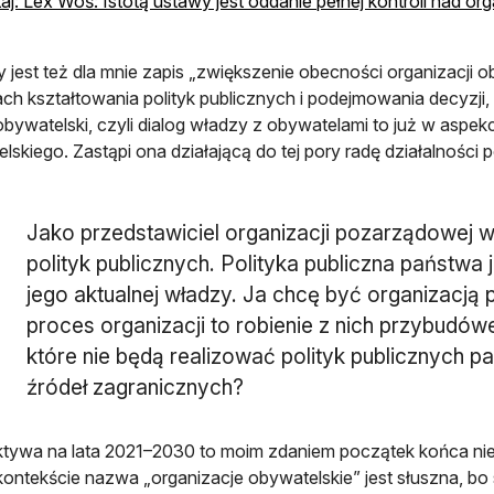
aj: Lex Woś: Istotą ustawy jest oddanie pełnej kontroli nad or
 jest też dla mnie zapis „zwiększenie obecności organizacji 
ch kształtowania polityk publicznych i podejmowania decyzji,
obywatelski, czyli dialog władzy z obywatelami to już w aspekc
lskiego. Zastąpi ona działającą do tej pory radę działalności 
Jako przedstawiciel organizacji pozarządowej w
polityk publicznych. Polityka publiczna państwa 
jego aktualnej władzy. Ja chcę być organizacją
proces organizacji to robienie z nich przybudów
które nie będą realizować polityk publicznych 
źródeł zagranicznych?
tywa na lata 2021–2030 to moim zdaniem początek końca nie
ontekście nazwa „organizacje obywatelskie” jest słuszna, bo