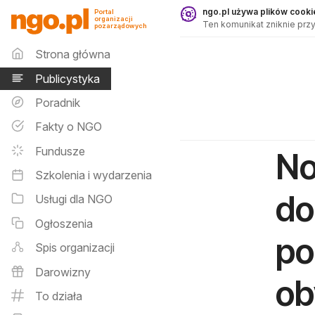
Publicystyka - ngo.pl
ngo.pl używa plików cookie
Portal
organizacji
Ten komunikat zniknie przy
pozarządowych
Menu główne
Strona główna
Publicystyka
Poradnik
Fakty o NGO
Fundusze
No
Szkolenia i wydarzenia
do
Usługi dla NGO
Ogłoszenia
po
Spis organizacji
Darowizny
ob
To działa