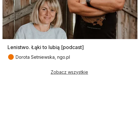
Lenistwo. Łąki to lubią [podcast]
●
Dorota Setniewska, ngo.pl
Zobacz wszystkie