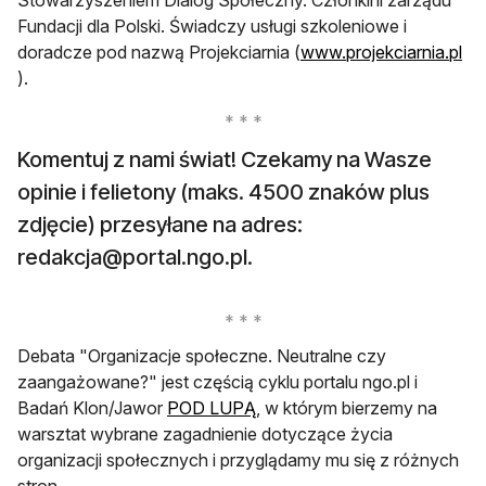
Stowarzyszeniem Dialog Społeczny. Członkini zarządu
Fundacji dla Polski. Świadczy usługi szkoleniowe i
doradcze pod nazwą Projekciarnia (
www.projekciarnia.pl
otwiera się w nowej karcie
).
Komentuj z nami świat! Czekamy na Wasze
opinie i felietony (maks. 4500 znaków plus
zdjęcie) przesyłane na adres:
redakcja@portal.ngo.pl
.
Debata "Organizacje społeczne. Neutralne czy
zaangażowane?" jest częścią cyklu portalu ngo.pl i
Badań Klon/Jawor
POD LUPĄ
, w którym bierzemy na
warsztat wybrane zagadnienie dotyczące życia
organizacji społecznych i przyglądamy mu się z różnych