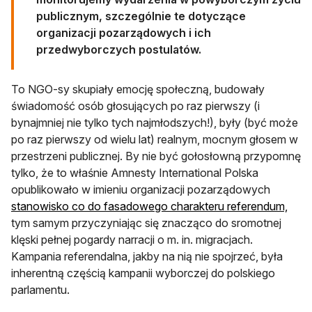
publicznym, szczególnie te dotyczące
organizacji pozarządowych i ich
przedwyborczych postulatów.
To NGO-sy skupiały emocję społeczną, budowały
świadomość osób głosujących po raz pierwszy (i
bynajmniej nie tylko tych najmłodszych!), były (być może
po raz pierwszy od wielu lat) realnym, mocnym głosem w
przestrzeni publicznej. By nie być gołosłowną przypomnę
tylko, że to właśnie Amnesty International Polska
opublikowało w imieniu organizacji pozarządowych
otwi
stanowisko co do fasadowego charakteru referendum,
tym samym przyczyniając się znacząco do sromotnej
klęski pełnej pogardy narracji o m. in. migracjach.
Kampania referendalna, jakby na nią nie spojrzeć, była
inherentną częścią kampanii wyborczej do polskiego
parlamentu.