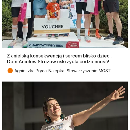
Z anielską konsekwencją i sercem blisko dzieci.
Dom Aniołów Stróżów uskrzydla codzienność!
●
Agnieszka Pryca-Nalepka, Stowarzyszenie MOST