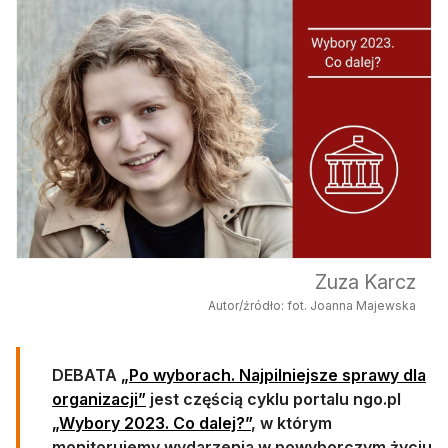
Zuza Karcz
Autor/źródło: fot. Joanna Majewska
DEBATA
„Po wyborach. Najpilniejsze sprawy dla
organizacji”
jest częścią cyklu portalu ngo.pl
„Wybory 2023. Co dalej?”
, w którym
monitorujemy wydarzenia w powyborczym życiu