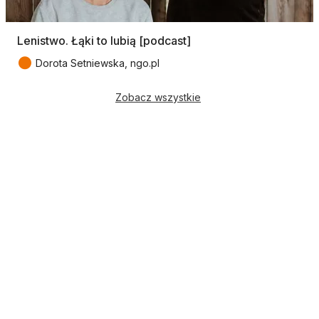
Lenistwo. Łąki to lubią [podcast]
●
Dorota Setniewska, ngo.pl
Zobacz wszystkie