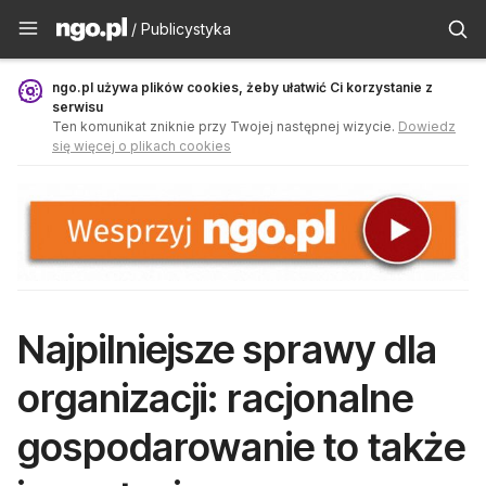
Publicystyka - ngo.pl
/ Publicystyka
ngo.pl używa plików cookies, żeby ułatwić Ci korzystanie z
serwisu
Ten komunikat zniknie przy Twojej następnej wizycie.
Dowiedz
się więcej o plikach cookies
Najpilniejsze sprawy dla
organizacji: racjonalne
gospodarowanie to także