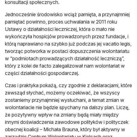
konsultacji społecznych.
Jednocześnie środowisko wciąż pamięta, a przynajmniej
pamiętać powinno, proces uchwalania w 2011 roku
Ustawy o działalności leczniczej, która o mało nie
wykończyła hospicjów prowadzonych przez fundacje, i
którą naprawiano na szybko już podczas jej vacatio legis,
tworząc potworka w postaci dopuszczenia wolontariatu
w “podmiotach prowadzących działalność leczniczą”,
który z kolei de facto zalegalizował nam wolontariat w
części działalności gospodarczej.
Czas i praktyka pokażą, czy zgodnie z deklaracjami, które
zewsząd słychać, możemy oczekiwać, że wszyscy
zostaniemy przynajmniej wysłuchani, a temat zmian w
wolontariacie nie będzie spychany na dalszy plan. Liczę,
że pozytywny wpływ na zmiany będą miały między
innymi doświadczenia zawodowe polityków i polityczek
obecnej koalicji – Michała Brauna, który był aktywny w
zarządzie Centrum Wolontariatu w Kielcach oraz