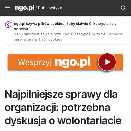
Publicystyka - ngo.pl
/ Publicystyka
ngo.pl używa plików cookies, żeby ułatwić Ci korzystanie z
serwisu
Ten komunikat zniknie przy Twojej następnej wizycie.
Dowiedz
się więcej o plikach cookies
Najpilniejsze sprawy dla
organizacji: potrzebna
dyskusja o wolontariacie