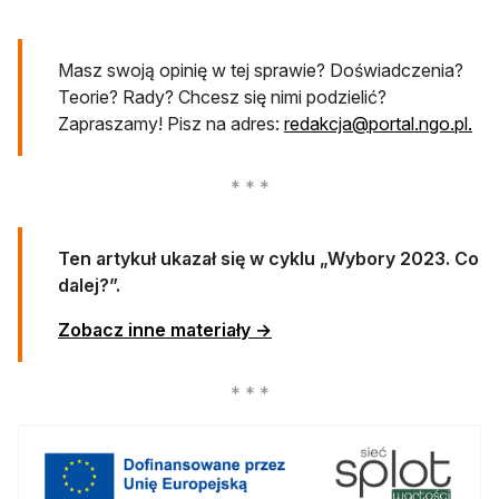
otwiera się w nowej karcie
Masz swoją opinię w tej sprawie? Doświadczenia?
Teorie? Rady? Chcesz się nimi podzielić?
otw
Zapraszamy! Pisz na adres:
redakcja@portal.ngo.pl
.
Ten artykuł ukazał się w cyklu „Wybory 2023. Co
dalej?”.
Zobacz inne materiały →