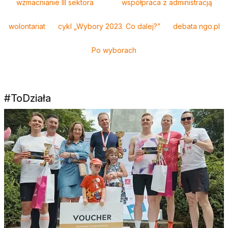
wzmacnianie III sektora
współpraca z administracją
wolontariat
cykl „Wybory 2023. Co dalej?”
debata ngo.pl
Po wyborach
#ToDziała