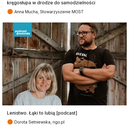
kręgosłupa w drodze do samodzielności
●
Anna Mucha, Stowarzyszenie MOST
Lenistwo. Łąki to lubią [podcast]
●
Dorota Setniewska, ngo.pl