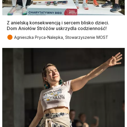
Z anielską konsekwencją i sercem blisko dzieci.
Dom Aniołów Stróżów uskrzydla codzienność!
●
Agnieszka Pryca-Nalepka, Stowarzyszenie MOST