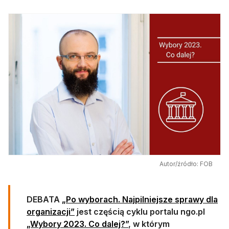
Autor/źródło: FOB
DEBATA
„Po wyborach. Najpilniejsze sprawy dla
organizacji”
jest częścią cyklu portalu ngo.pl
„Wybory 2023. Co dalej?”
, w którym