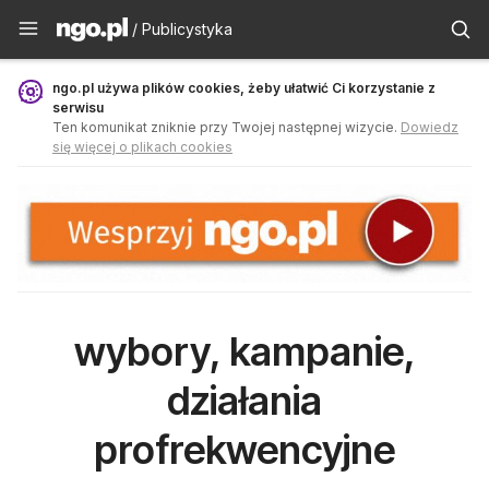
Publicystyka - ngo.pl
/ Publicystyka
ngo.pl używa plików cookies, żeby ułatwić Ci korzystanie z
serwisu
Ten komunikat zniknie przy Twojej następnej wizycie.
Dowiedz
się więcej o plikach cookies
wybory, kampanie,
działania
profrekwencyjne