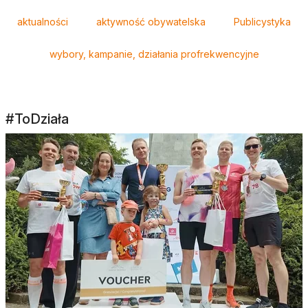
Tagi
aktualności
aktywność obywatelska
Publicystyka
wybory, kampanie, działania profrekwencyjne
#ToDziała