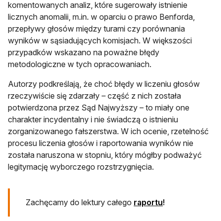
komentowanych analiz, które sugerowały istnienie
licznych anomalii, m.in. w oparciu o prawo Benforda,
przepływy głosów między turami czy porównania
wyników w sąsiadujących komisjach. W większości
przypadków wskazano na poważne błędy
metodologiczne w tych opracowaniach.
Autorzy podkreślają, że choć błędy w liczeniu głosów
rzeczywiście się zdarzały – część z nich została
potwierdzona przez Sąd Najwyższy – to miały one
charakter incydentalny i nie świadczą o istnieniu
zorganizowanego fałszerstwa. W ich ocenie, rzetelność
procesu liczenia głosów i raportowania wyników nie
została naruszona w stopniu, który mógłby podważyć
legitymację wyborczego rozstrzygnięcia.
otwiera się w no
Zachęcamy do lektury całego
raportu
!