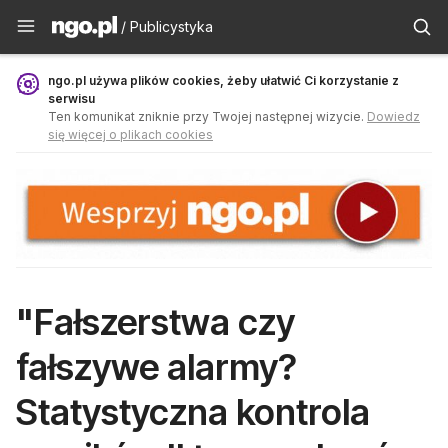
Publicystyka - ngo.pl
/ Publicystyka
ngo.pl używa plików cookies, żeby ułatwić Ci korzystanie z
serwisu
Ten komunikat zniknie przy Twojej następnej wizycie.
Dowiedz
się więcej o plikach cookies
"Fałszerstwa czy
fałszywe alarmy?
Statystyczna kontrola