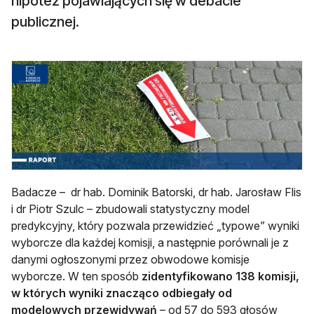
hipotez pojawiających się w debacie
publicznej.
Badacze – dr hab. Dominik Batorski, dr hab. Jarosław Flis
i dr Piotr Szulc – zbudowali statystyczny model
predykcyjny, który pozwala przewidzieć „typowe” wyniki
wyborcze dla każdej komisji, a następnie porównali je z
danymi ogłoszonymi przez obwodowe komisje
wyborcze. W ten sposób
zidentyfikowano 138 komisji,
w których wyniki znacząco odbiegały od
modelowych przewidywań
– od 57 do 593 głosów