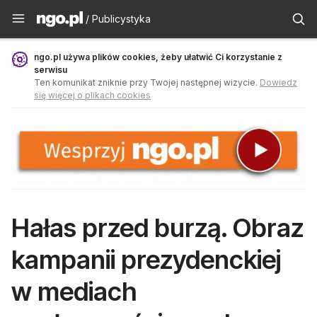
Publicystyka - ngo.pl
/ Publicystyka
ngo.pl używa plików cookies, żeby ułatwić Ci korzystanie z
serwisu
Ten komunikat zniknie przy Twojej następnej wizycie.
Dowiedz
się więcej o plikach cookies
Hałas przed burzą. Obraz
kampanii prezydenckiej
w mediach