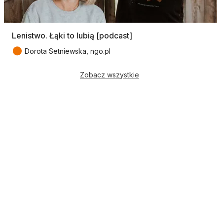
Lenistwo. Łąki to lubią [podcast]
●
Dorota Setniewska, ngo.pl
Zobacz wszystkie