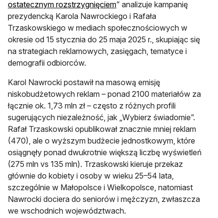
otwiera się w nowej karcie
ostatecznym rozstrzygnięciem
” analizuje kampanię
prezydencką Karola Nawrockiego i Rafała
Trzaskowskiego w mediach społecznościowych w
okresie od 15 stycznia do 25 maja 2025 r., skupiając się
na strategiach reklamowych, zasięgach, tematyce i
demografii odbiorców.
Karol Nawrocki postawił na masową emisję
niskobudżetowych reklam – ponad 2100 materiałów za
łącznie ok. 1,73 mln zł – często z różnych profili
sugerujących niezależność, jak „Wybierz świadomie”.
Rafał Trzaskowski opublikował znacznie mniej reklam
(470), ale o wyższym budżecie jednostkowym, które
osiągnęły ponad dwukrotnie większą liczbę wyświetleń
(275 mln vs 135 mln). Trzaskowski kieruje przekaz
głównie do kobiety i osoby w wieku 25–54 lata,
szczególnie w Małopolsce i Wielkopolsce, natomiast
Nawrocki dociera do seniorów i mężczyzn, zwłaszcza
we wschodnich województwach.