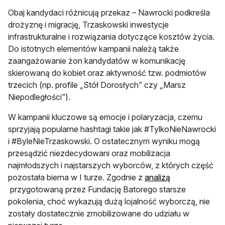
Obaj kandydaci różnicują przekaz – Nawrocki podkreśla
drożyznę i migrację, Trzaskowski inwestycje
infrastrukturalne i rozwiązania dotyczące kosztów życia.
Do istotnych elementów kampanii należą także
zaangażowanie żon kandydatów w komunikację
skierowaną do kobiet oraz aktywność tzw. podmiotów
trzecich (np. profile „Stół Dorosłych” czy „Marsz
Niepodległości”).
W kampanii kluczowe są emocje i polaryzacja, czemu
sprzyjają popularne hashtagi takie jak #TylkoNieNawrocki
i #ByleNieTrzaskowski. O ostatecznym wyniku mogą
przesądzić niezdecydowani oraz mobilizacja
najmłodszych i najstarszych wyborców, z których część
pozostała bierna w I turze. Zgodnie z
analizą
otwiera się w nowej karcie
przygotowaną przez Fundację Batorego starsze
pokolenia, choć wykazują dużą lojalność wyborczą, nie
zostały dostatecznie zmobilizowane do udziału w