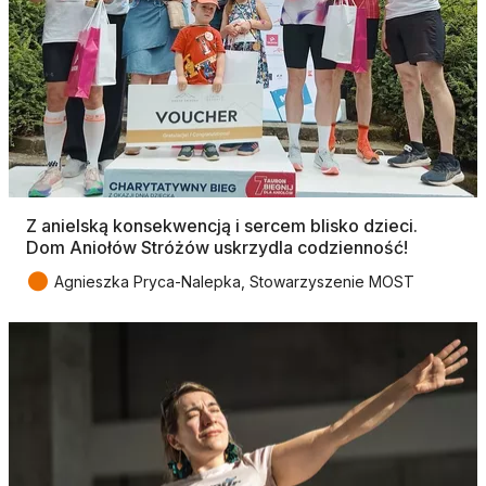
Z anielską konsekwencją i sercem blisko dzieci.
Dom Aniołów Stróżów uskrzydla codzienność!
●
Agnieszka Pryca-Nalepka, Stowarzyszenie MOST