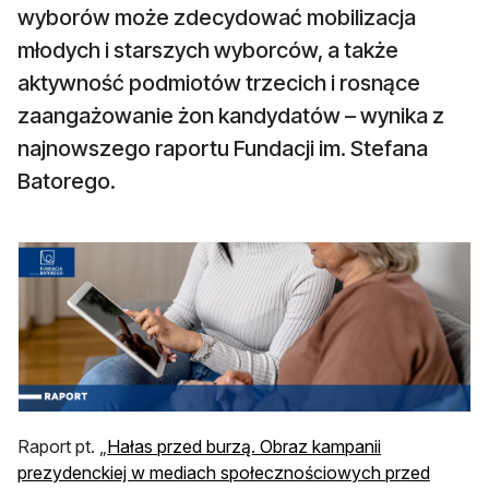
wyborów może zdecydować mobilizacja
młodych i starszych wyborców, a także
aktywność podmiotów trzecich i rosnące
zaangażowanie żon kandydatów – wynika z
najnowszego raportu Fundacji im. Stefana
Batorego.
otwiera się w nowej karcie
Raport pt. „
Hałas przed burzą.
Obraz kampanii
prezydenckiej w mediach społecznościowych przed