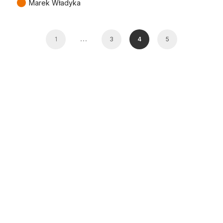
●
Marek Władyka
…
1
3
4
5