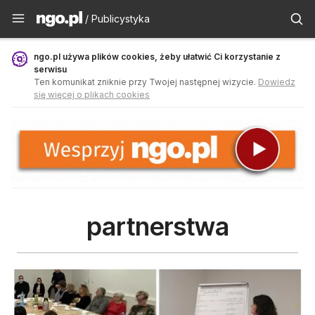
Publicystyka - ngo.pl
/ Publicystyka
ngo.pl używa plików cookies, żeby ułatwić Ci korzystanie z
serwisu
Ten komunikat zniknie przy Twojej następnej wizycie.
Dowiedz
się więcej o plikach cookies
partnerstwa