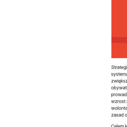
Strateg
systema
zwiększ
obywate
prowadz
wzrost 
wolonta
zasad o
Celem k