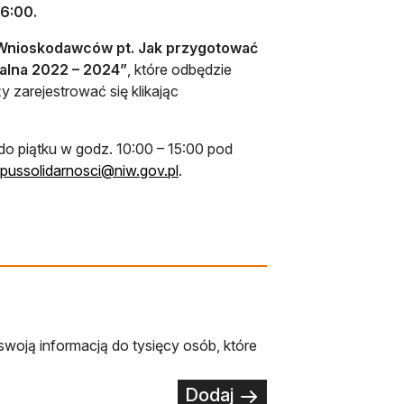
6:00.
Wnioskodawców pt. Jak przygotować
kalna 2022 – 2024”
, które odbędzie
 zarejestrować się klikając
do piątku w godz. 10:00 – 15:00 pod
otwiera się w nowej karcie
pussolidarnosci@niw.gov.pl
.
swoją informacją do tysięcy osób, które
Dodaj