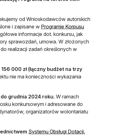
czekujemy od Wnioskodawców autorskich
ślone i zapisane w
Programie Korpusu
egółowe informacje dot. konkursu, jak
 wzory sprawozdań, umowa. W złożonych
o realizacji zadań określonych w
156 000 zł (łączny budżet na trzy
ojektu nie ma konieczności wykazania
2 do grudnia 2024 roku
. W ramach
niosku konkursowym i adresowane do
dynatorów, organizatorów wolontariatu
otwiera się w nowej karc
ośrednictwem
Systemu Obsługi Dotacji.