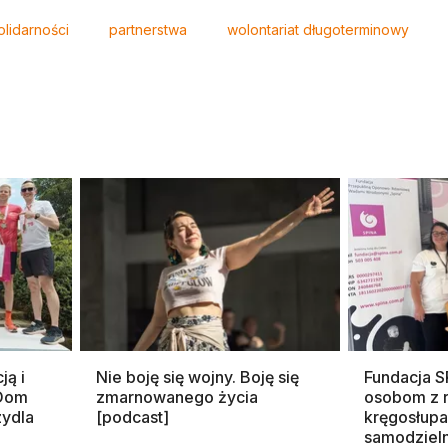
olidarności
partnerstwa
wolontariat długoterminowy
ją i
Nie boję się wojny. Boję się
Fundacja 
 Dom
zmarnowanego życia
osobom z 
zydla
[podcast]
kręgosłupa
samodziel