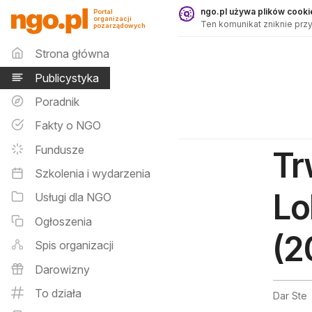
Publicystyka - ngo.pl
ngo.pl używa plików cookie
Portal
organizacji
Ten komunikat zniknie przy
pozarządowych
Menu główne
Strona główna
Publicystyka
Poradnik
Fakty o NGO
Fundusze
Tr
Szkolenia i wydarzenia
Lo
Usługi dla NGO
Ogłoszenia
(2
Spis organizacji
Darowizny
To działa
Dar Ste