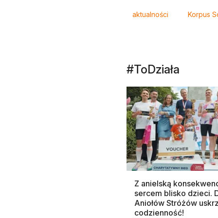
aktualności
Korpus S
#ToDziała
Z anielską konsekwenc
sercem blisko dzieci.
Aniołów Stróżów uskr
codzienność!