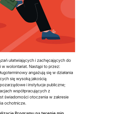
zań ułatwiających i zachęcających do
 wolontariat. Nastąpi to przez:
długoterminowy angażują się w działania
cych się wysoką jakością
ozarządowe i instytucje publiczne;
zacjach współpracujących z
ost świadomości otoczenia w zakresie
ia ochotnicze.
lizację Programu na terenie min.