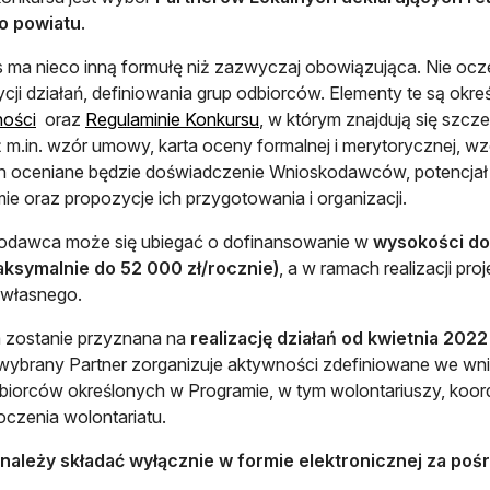
o powiatu
.
 ma nieco inną formułę niż zazwyczaj obowiązująca. Nie o
cji działań, definiowania grup odbiorców. Elementy te są okre
otwiera się w nowej karcie
otwiera się w nowej karcie
ności
oraz
Regulaminie Konkursu
, w którym znajdują się szcz
 m.in. wzór umowy, karta oceny formalnej i merytorycznej,
h oceniane będzie doświadczenie Wnioskodawców, potencjał d
ie oraz propozycje ich przygotowania i organizacji.
odawca może się ubiegać o dofinansowanie w
wysokości do 
aksymalnie do 52 000 zł/rocznie)
, a w ramach realizacji pr
 własnego.
 zostanie przyznana na
realizację działań od kwietnia 202
 wybrany Partner zorganizuje aktywności zdefiniowane we w
biorców określonych w Programie, w tym wolontariuszy, koor
oczenia wolontariatu.
 należy składać wyłącznie w formie elektronicznej za p