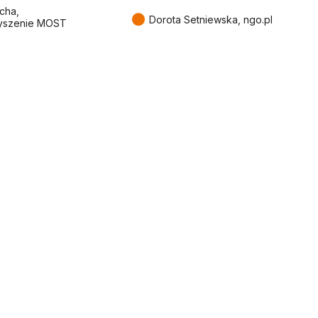
cha,
●
Dorota Setniewska, ngo.pl
yszenie MOST