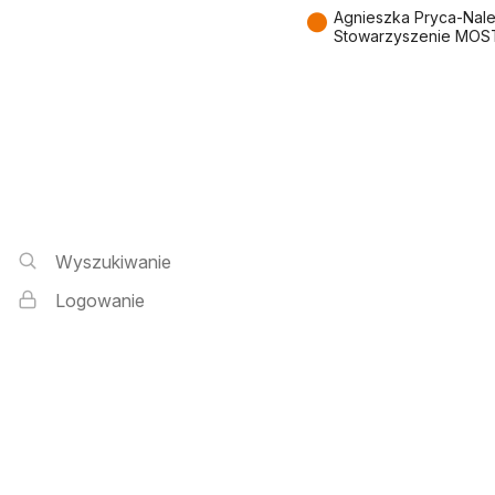
●
Agnieszka Pryca-Nal
Stowarzyszenie MOS
Wyszukiwarka i logowanie
Wyszukiwanie
Logowanie