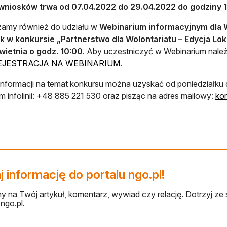
wniosków trwa od 07.04.2022 do 29.04.2022 do godziny 1
zamy również do udziału w
Webinarium informacyjnym dla 
k w konkursie „Partnerstwo dla Wolontariatu – Edycja Lo
wietnia o godz. 10:00
. Aby uczestniczyć w Webinarium należy
otwiera się w nowej karcie
EJESTRACJA NA WEBINARIUM
.
informacji na temat konkursu można uzyskać od poniedziałku 
 infolinii: +48 885 221 530 oraz pisząc na adres mailowy:
kor
 informację do portalu ngo.pl!
 na Twój artykuł, komentarz, wywiad czy relację. Dotrzyj ze 
ngo.pl.