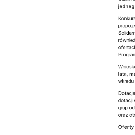
jedneg
Konkurs
propozy
Solidar
również
ofertac
Program
Wniosk
lata, m
wkładu
Dotacja
dotacji
grup od
oraz ot
Oferty