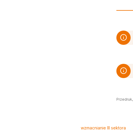
Przedruk,
Tagi
wzmacnianie III sektora