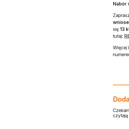
Nabór 
Zapras
wniose
się
13 k
tutaj:
R
Więcej 
numerem
Dodaj
Czekamy
czytają 