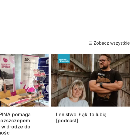
Zobacz wszystkie
SPINA pomaga
Lenistwo. Łąki to lubią
rozszczepem
[podcast]
 w drodze do
ności