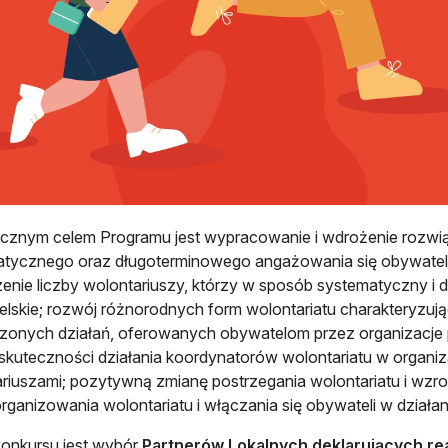
icznym celem Programu jest wypracowanie i wdrożenie rozwią
tycznego oraz długoterminowego angażowania się obywateli w
enie liczby wolontariuszy, którzy w sposób systematyczny i 
lskie; rozwój różnorodnych form wolontariatu charakteryzują
onych działań, oferowanych obywatelom przez organizacje p
skuteczności działania koordynatorów wolontariatu w organi
riuszami; pozytywną zmianę postrzegania wolontariatu i wzr
rganizowania wolontariatu i włączania się obywateli w działan
onkursu jest wybór
Partnerów Lokalnych deklarujących rea