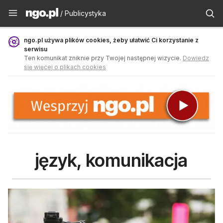
Publicystyka - ngo.pl
/ Publicystyka
ngo.pl używa plików cookies, żeby ułatwić Ci korzystanie z
serwisu
Ten komunikat zniknie przy Twojej następnej wizycie.
Dowiedz
się więcej o plikach cookies
język, komunikacja