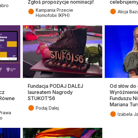
Zgłoś propozycje nominacji!
celebrujem
abro
●
●
Kampania Przeciw
Alicja Baz
Homofobii (KPH)
Fundacja PODAJ DALEJ
Od słów do d
cz
laureatem Nagrody
Wyróżnieni
„Równe
STUKOT’56
Funduszu Ni
Mariana Tur
●
Podaj Dalej
●
Prawa
Izabela J
go