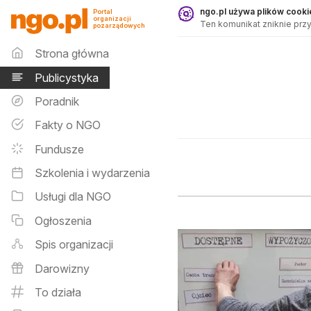
Publicystyka - ngo.pl
ngo.pl używa plików cookie
Portal
organizacji
Ten komunikat zniknie przy
pozarządowych
Menu główne
Strona główna
Publicystyka
Poradnik
Fakty o NGO
Fundusze
Szkolenia i wydarzenia
Usługi dla NGO
Ogłoszenia
Spis organizacji
Darowizny
To działa