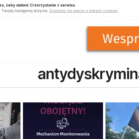
s, żeby ułatwić Ci korzystanie z serwisu
 Twojej następnej wizycie.
Dowiedz się więcej o plikach cookies
antydyskrymin