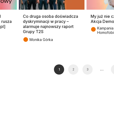
l
Co druga osoba doświadcza
My już nie 
rusza
dyskryminacji w pracy –
Akcja Demo
pl]
alarmuje najnowszy raport
●
Kampania
Grupy T2S
Homofobi
●
Monika Górka
…
1
2
3