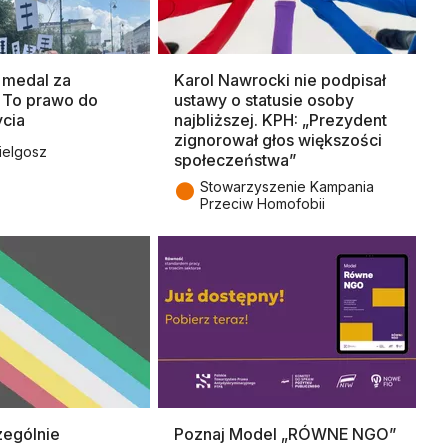
 medal za
Karol Nawrocki nie podpisał
. To prawo do
ustawy o statusie osoby
cia
najbliższej. KPH: „Prezydent
zignorował głos większości
ielgosz
społeczeństwa”
●
Stowarzyszenie Kampania
Przeciw Homofobii
zególnie
Poznaj Model „RÓWNE NGO”