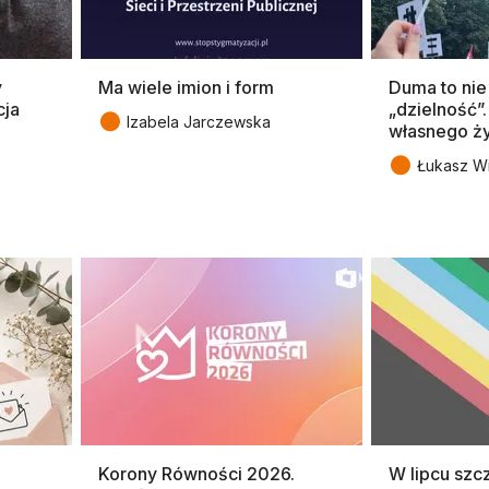
y
Ma wiele imion i form
Duma to nie
cja
„dzielność”
●
Izabela Jarczewska
własnego ży
●
Łukasz W
Korony Równości 2026.
W lipcu szc