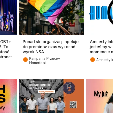
 LGBT+
Ponad sto organizacji apeluje
Amnesty Inte
. To
do premiera: czas wykonać
jesteśmy w 
stość
wyrok NSA
momencie n
tronat
●
●
Kampania Przeciw
Amnesty I
Homofobii