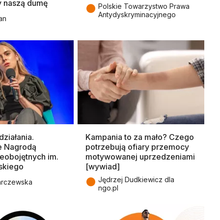
y naszą dumę
●
Polskie Towarzystwo Prawa
Antydyskryminacyjnego
an
ziałania.
Kampania to za mało? Czego
e Nagrodą
potrzebują ofiary przemocy
eobojętnych im.
motywowanej uprzedzeniami
skiego
[wywiad]
●
Jędrzej Dudkiewicz dla
arczewska
ngo.pl