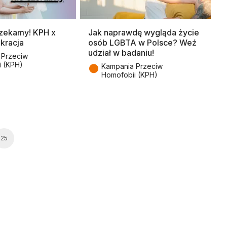
czekamy! KPH x
Jak naprawdę wygląda życie
kracja
osób LGBTA w Polsce? Weź
udział w badaniu!
 Przeciw
i (KPH)
●
Kampania Przeciw
Homofobii (KPH)
25