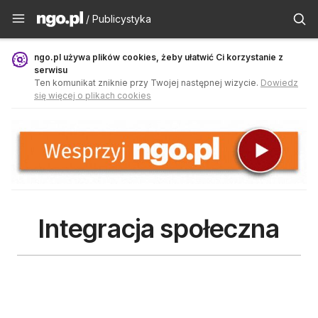
Publicystyka - ngo.pl
/ Publicystyka
ngo.pl używa plików cookies, żeby ułatwić Ci korzystanie z
serwisu
Ten komunikat zniknie przy Twojej następnej wizycie.
Dowiedz
się więcej o plikach cookies
Integracja społeczna