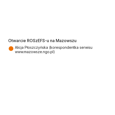
Otwarcie ROSzEFS-u na Mazowszu
●
Alicja Płoszczyńska (korespondentka serwisu
www.mazowsze.ngo.pl)