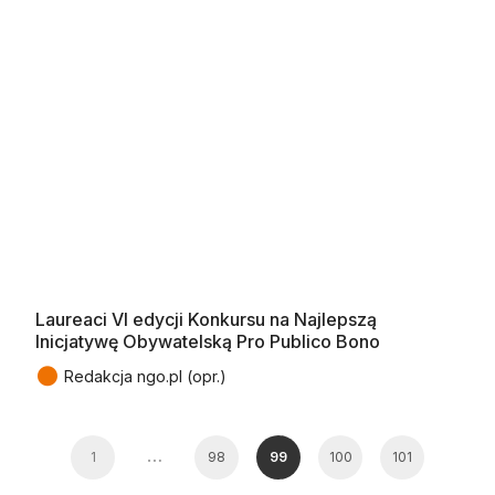
Laureaci VI edycji Konkursu na Najlepszą
Inicjatywę Obywatelską Pro Publico Bono
●
Redakcja ngo.pl (opr.)
…
1
98
99
100
101