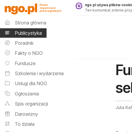
Publicystyka - ngo.pl
ngo.pl używa plików cookie
Portal
organizacji
Ten komunikat zniknie przy
pozarządowych
Menu główne
Strona główna
Publicystyka
Poradnik
Fakty o NGO
Fundusze
Fu
Szkolenia i wydarzenia
se
Usługi dla NGO
Ogłoszenia
Spis organizacji
Julia Ka
Darowizny
To działa