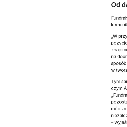
Od d
Fundrai
komunik
„W przy
pozycjo
znajomo
na dobr
sposób 
w tworz
Tym sam
czym An
„Fundra
pozosta
móc zmi
niezale
– wyjaś