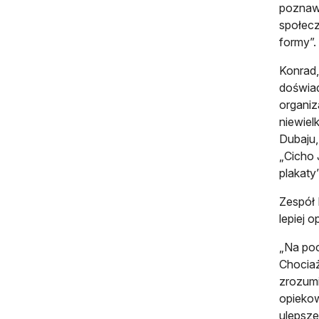
poznawa
społecz
formy”.
Konrad,
doświad
organiz
niewiel
Dubaju,
„Cicho 
plakaty”
Zespół 
lepiej 
„Na poc
Chociaż
zrozumi
opiekow
ulepsze