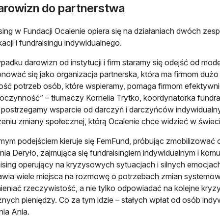
arowizn do partnerstwa
sing w Fundacji Ocalenie opiera się na działaniach dwóch zes
acji i fundraisingu indywidualnego.
padku darowizn od instytucji i firm staramy się odejść od model
nować się jako organizacja partnerska, która ma firmom dużo
ść potrzeb osób, które wspieramy, pomaga firmom efektywn
oczynność” – tłumaczy Kornelia Trytko, koordynatorka fundr
postrzegamy wsparcie od darczyń i darczyńców indywidualnyc
eniu zmiany społecznej, którą Ocalenie chce widzieć w świeci
ym podejściem kieruje się FemFund, próbując zmobilizować oso
ia Deryło, zajmująca się fundraisingiem indywidualnym i komu
ising operujący na kryzysowych sytuacjach i silnych emocjac
wia wiele miejsca na rozmowę o potrzebach zmian systemowy
eniać rzeczywistość, a nie tylko odpowiadać na kolejne kryzy
żnych pieniędzy. Co za tym idzie – stałych wpłat od osób indy
nia Ania.