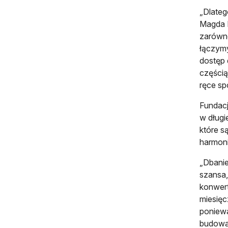
„Dlateg
Magda P
zarówno
łączymy
dostęp 
częścią
ręce sp
Fundacj
w długi
które s
harmoni
„Dbanie
szansa,
konwert
miesięc
poniewa
budowan