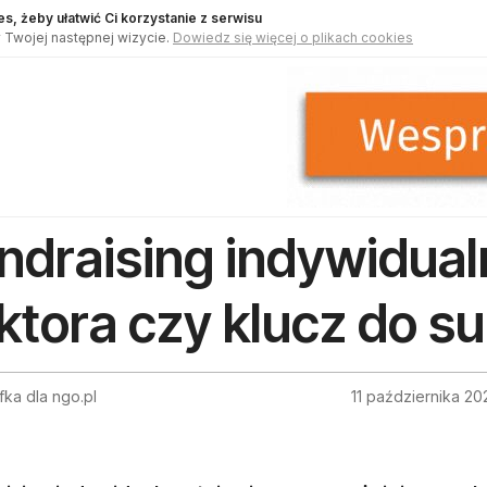
s, żeby ułatwić Ci korzystanie z serwisu
 Twojej następnej wizycie.
Dowiedz się więcej o plikach cookies
ndraising indywidualn
ktora czy klucz do s
ffka dla ngo.pl
11 października 20