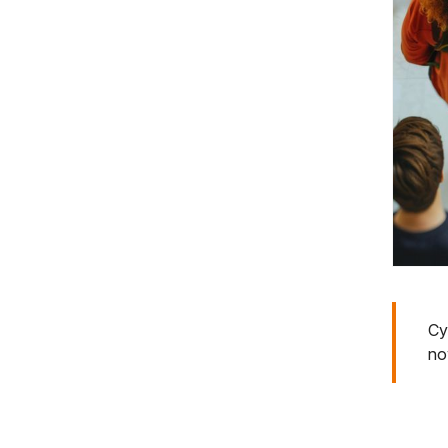
Cy
no