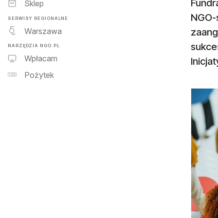
Fundra
Sklep
NGO-s
SERWISY REGIONALNE
Warszawa
zaanga
sukce
NARZĘDZIA NGO.PL
Wpłacam
Inicja
Pożytek