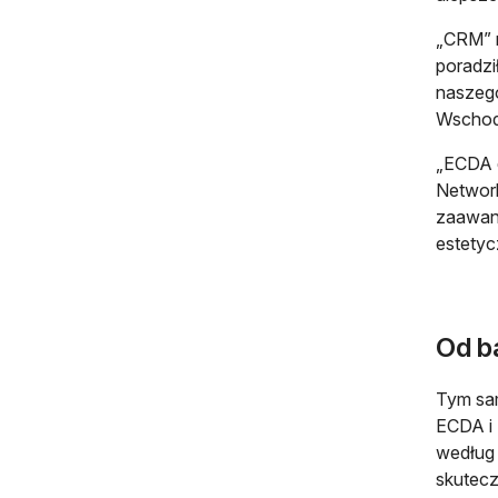
„CRM” m
poradzi
naszego
Wschodu
„ECDA d
Network
zaawans
estetyc
Od b
Tym sam
ECDA i 
według 
skutecz