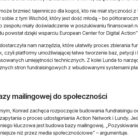
oże brzmieć tajemniczo dla kogoś, kto nie miał styczności z 
ł sobie z tym Wschód, który jest dość młodą – bo półtorarocz
 zespołu miały doświadczenie w poszukiwaniu finansowań na 
 powstał dzięki wsparciu European Center for Digital Action
ostarczyła nam narzędzia, które ułatwiły proces zbierania f
, czyli platformy umożliwiającej łatwe tworzenie baz, petycji i
owanych umiejętności technicznych. Z kolei Lunda to narzęd
znych stron fundraisingowych z wbudowanymi systemami płatn
azy mailingowej do społeczności
ym, Konrad zachęca rozpoczęcie budowania fundraisingu od 
zapytania o proces udostępniania Action Network i Lundy. J
niego kluczowa jest budowa bazy mailingowej. „Pozyskiwanie
niejsze niż przez media społecznościowe” – argumentuje.