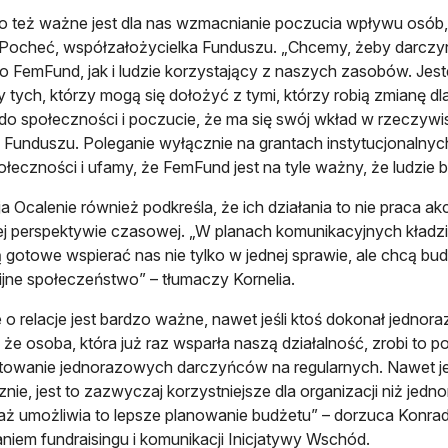
o też ważne jest dla nas wzmacnianie poczucia wpływu osób, 
ocheć, współzałożycielka Funduszu. „Chcemy, żeby darczynie
 FemFund, jak i ludzie korzystający z naszych zasobów. Jest
 tych, którzy mogą się dołożyć z tymi, którzy robią zmianę dl
do społeczności i poczucie, że ma się swój wkład w rzeczyw
 Funduszu. Poleganie wyłącznie na grantach instytucjonalnych 
ołeczności i ufamy, że FemFund jest na tyle ważny, że ludzie bę
a Ocalenie również podkreśla, że ich działania to nie praca a
ej perspektywie czasowej. „W planach komunikacyjnych kładzi
ą gotowe wspierać nas nie tylko w jednej sprawie, ale chcą bu
jne społeczeństwo” – tłumaczy Kornelia.
 o relacje jest bardzo ważne, nawet jeśli ktoś dokonał jednorazo
 że osoba, która już raz wsparła naszą działalność, zrobi to 
owanie jednorazowych darczyńców na regularnych. Nawet jeś
znie, jest to zazwyczaj korzystniejsze dla organizacji niż je
ż umożliwia to lepsze planowanie budżetu” – dorzuca Konrad 
iem fundraisingu i komunikacji Inicjatywy Wschód.