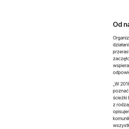
Od na
Organiz
działan
przeras
zaczęło
wspiera
odpowie
„W 2018
poznać 
ścieżki
z rodza
opisuje
komunik
wszystk