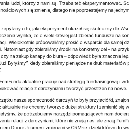
nia ludzi, którzy z nami są. Trzeba też eksperymentować.
nościowych się zmienia, dlatego nie poprzestajemy na jednym
 zapytany o to, jaki eksperyment okazał się skuteczny dla W
czenia wynika, że o wiele łatwiej jest zbierać fundusze na ko
acji. Wielokrotnie próbowaliśmy prosić o wsparcie dla samej dz
ki. Natomiast gdy zbieraliśmy środki na konkretny cel – na pr
 czy na zakup kanapy do biura – odpowiedź była znacznie le
Już Byłyśmy”, kiedy zbieraliśmy pieniądze na druk materiałów p
.
FemFundu aktualnie pracuje nad strategią fundraisingową i wd
opiekować relacje z darczyniami i tworzyć przestrzeń na nowe.
zątku nasza społeczność darczyń to były przyjaciółki, znajomi
 aktualnie nie chcemy tworzyć dużej struktury i zamienić się w
ałyśmy, że potrzebujemy narzędzi pomagających nam docier
aniu relacji z darczyniami, które nie znają nas, ale znają Fe
niem Donor Journey i zmianami w CRM-ie, dzięki którym to ws