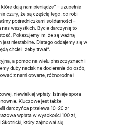
które dają nam pieniądze” – uzupełnia
 czuły, że są częścią tego, co robi
eśmy pośredniczkami solidarności –
a nas wszystkich. Bycie darczynią to
istość. Pokazujemy im, że są ważną
jest niestabilne. Dlatego oddajemy się w
dą chcieli, żeby trwał”.
kcyjna, a pomoc na wielu płaszczyznach i
emy duży nacisk na docieranie do osób,
dować z nami otwarte, różnorodne i
wej, niewielkiej wpłaty. Istnieje spora
ponownie. Kluczowe jest także
li darczyńca przelewa 10–20 zł
dnorazowa wpłata w wysokości 100 zł,
Skotnicki, który zajmował się