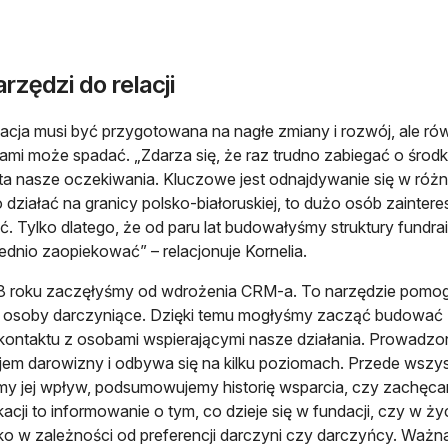
rzędzi do relacji
acja musi być przygotowana na nagłe zmiany i rozwój, ale ró
iami może spadać. „Zdarza się, że raz trudno zabiegać o środk
ta nasze oczekiwania. Kluczowe jest odnajdywanie się w różn
 działać na granicy polsko-białoruskiej, to dużo osób zainter
ć. Tylko dlatego, że od paru lat budowałyśmy struktury fundra
dnio zaopiekować” – relacjonuje Kornelia.
 roku zaczęłyśmy od wdrożenia CRM-a. To narzędzie pomogł
osoby darczyniące. Dzięki temu mogłyśmy zacząć budować D
 kontaktu z osobami wspierającymi nasze działania. Prowadzo
jem darowizny i odbywa się na kilku poziomach. Przede wszy
my jej wpływ, podsumowujemy historię wsparcia, czy zachęca
acji to informowanie o tym, co dzieje się w fundacji, czy w ż
o w zależności od preferencji darczyni czy darczyńcy. Ważna