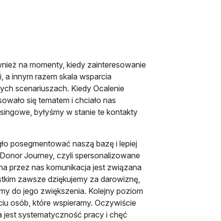
wnież na momenty, kiedy zainteresowanie
i, a innym razem skala wsparcia
ych scenariuszach. Kiedy Ocalenie
esowało się tematem i chciało nas
isingowe, byłyśmy w stanie te kontakty
o posegmentować naszą bazę i lepiej
onor Journey, czyli spersonalizowane
na przez nas komunikacja jest związana
stkim zawsze dziękujemy za darowiznę,
my do jego zwiększenia. Kolejny poziom
yciu osób, które wspieramy. Oczywiście
 jest systematyczność pracy i chęć