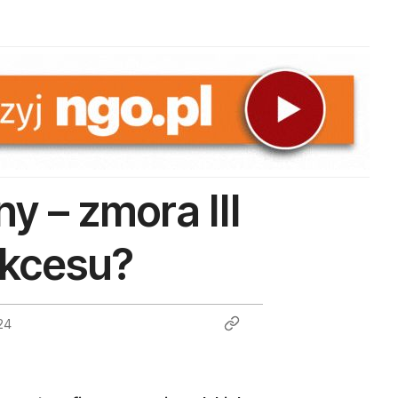
y – zmora III
ukcesu?
24