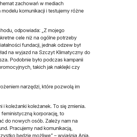
 Schemat zachowań w mediach
 modelu komunikacji i testujemy różne
schodu, odpowiada: „Z mojego
nkretne cele niż na ogólne potrzeby
iałalności fundacji, jednak odzew był
zykład na wyjazd na Szczyt Klimatyczny do
psza. Podobnie było podczas kampanii
romocyjnych, takich jak naklejki czy
rożeniem narzędzi, które pozwolą im
 i koleżanki koleżanek. To się zmienia.
 feministyczną korporację, to
ać do nowych osób. Zależy nam na
mFund. Pracujemy nad komunikacją,
zystko będzie możliwe” – wyjaśnia Ania.