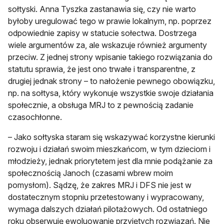
sołtyski. Anna Tyszka zastanawia się, czy nie warto
byłoby uregulować tego w prawie lokalnym, np. poprzez
odpowiednie zapisy w statucie sołectwa. Dostrzega
wiele argumentów za, ale wskazuje również argumenty
przeciw. Z jednej strony wpisanie takiego rozwiązania do
statutu sprawia, że jest ono trwałe i transparentne, z
drugiej jednak strony – to nałożenie pewnego obowiązku,
np. na sołtysa, który wykonuje wszystkie swoje działania
społecznie, a obsługa MRJ to z pewnością zadanie
czasochłonne.
– Jako sołtyska staram się wskazywać korzystne kierunki
rozwoju i działań swoim mieszkańcom, w tym dzieciom i
młodzieży, jednak priorytetem jest dla mnie podążanie za
społecznością Janoch (czasami wbrew moim
pomysłom). Sądzę, że zakres MRJ i DFS nie jest w
dostatecznym stopniu przetestowany i wypracowany,
wymaga dalszych działań pilotażowych. Od ostatniego
roku obserwuję ewoluowanie przyjętych rozwiązań. Nie