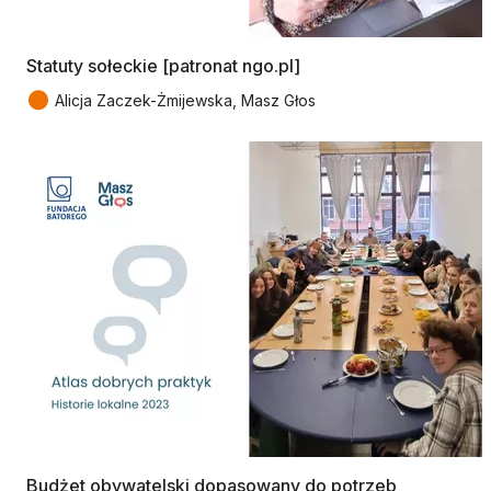
Statuty sołeckie [patronat ngo.pl]
●
Alicja Zaczek-Żmijewska, Masz Głos
Budżet obywatelski dopasowany do potrzeb