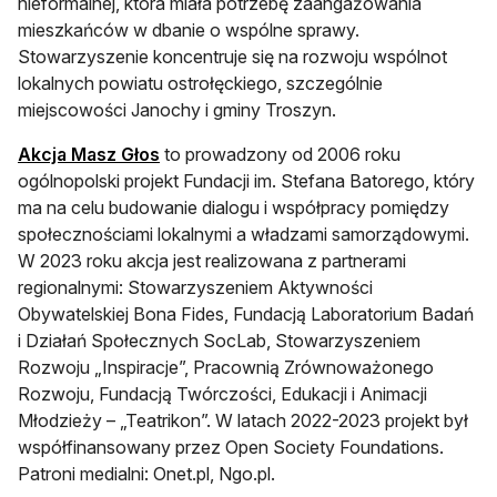
nieformalnej, która miała potrzebę zaangażowania
mieszkańców w dbanie o wspólne sprawy.
Stowarzyszenie koncentruje się na rozwoju wspólnot
lokalnych powiatu ostrołęckiego, szczególnie
miejscowości Janochy i gminy Troszyn.
otwiera się w nowej karcie
Akcja Masz Głos
to prowadzony od 2006 roku
ogólnopolski projekt Fundacji im. Stefana Batorego, który
ma na celu budowanie dialogu i współpracy pomiędzy
społecznościami lokalnymi a władzami samorządowymi.
W 2023 roku akcja jest realizowana z partnerami
regionalnymi: Stowarzyszeniem Aktywności
Obywatelskiej Bona Fides, Fundacją Laboratorium Badań
i Działań Społecznych SocLab, Stowarzyszeniem
Rozwoju „Inspiracje”, Pracownią Zrównoważonego
Rozwoju, Fundacją Twórczości, Edukacji i Animacji
Młodzieży – „Teatrikon”. W latach 2022-2023 projekt był
współfinansowany przez Open Society Foundations.
Patroni medialni: Onet.pl, Ngo.pl.