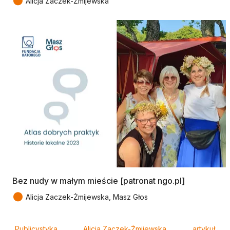
●
Alicja Zaczek-Żmijewska
Bez nudy w małym mieście [patronat ngo.pl]
●
Alicja Zaczek-Żmijewska, Masz Głos
Tagi
Publicystyka
Alicja Zaczek-Żmijewska
artykuł