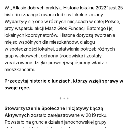
otwiera s
W
„Atlasie dobrych praktyk. Historie lokalne 2022”
jest 25
historii o zaangażowaniu ludzi w lokalne zmiany.
Wydarzyły się one w różnych miejscach w całej Polsce,
przy wsparciu akcji Masz Głos Fundacji Batorego i jej
lokalnych koordynatorów. Historie dotyczą tworzenia
miejsc wspólnych dla mieszkańców, dialogu
w społeczności lokalnej, załatwiania potrzeb różnych
grup wiekowych, ochrony środowiska i zostały
zrealizowane dzięki sprawnej współpracy władz z
mieszkańcami.
Przeczytaj
historie o ludziach, którzy wzięli sprawy w
otwiera się w nowej karcie
swoje ręce.
Stowarzyszenie Społeczne Inicjatywy Łączą
Aktywnych
zostało zarejestrowane w 2019 roku.
Powstało na gruncie działań janochowskiej grupy