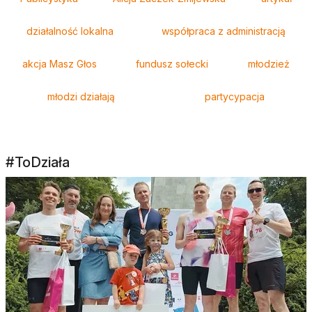
działalność lokalna
współpraca z administracją
akcja Masz Głos
fundusz sołecki
młodzież
młodzi działają
partycypacja
#ToDziała