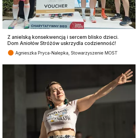
Z anielską konsekwencją i sercem blisko dzieci.
Dom Aniołów Stróżów uskrzydla codzienność!
●
Agnieszka Pryca-Nalepka, Stowarzyszenie MOST