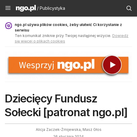
Publicystyka - ngo.pl
/ Publicystyka
ngo.pl używa plików cookies, żeby ułatwić Ci korzystanie z
serwisu
Ten komunikat zniknie przy Twojej następnej wizycie.
Dowiedz
się więcej o plikach cookies
Dziecięcy Fundusz
Sołecki [patronat ngo.pl]
Alicja Zaczek-Żmijewska, Masz Głos
26 stycznia 2024