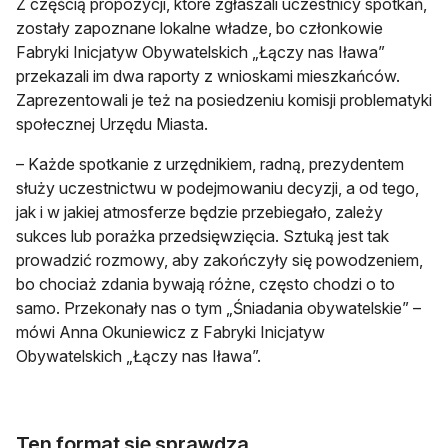
Z częścią propozycji, które zgłaszali uczestnicy spotkań,
zostały zapoznane lokalne władze, bo członkowie
Fabryki Inicjatyw Obywatelskich „Łączy nas Iława”
przekazali im dwa raporty z wnioskami mieszkańców.
Zaprezentowali je też na posiedzeniu komisji problematyki
społecznej Urzędu Miasta.
– Każde spotkanie z urzędnikiem, radną, prezydentem
służy uczestnictwu w podejmowaniu decyzji, a od tego,
jak i w jakiej atmosferze będzie przebiegało, zależy
sukces lub porażka przedsięwzięcia. Sztuką jest tak
prowadzić rozmowy, aby zakończyły się powodzeniem,
bo chociaż zdania bywają różne, często chodzi o to
samo. Przekonały nas o tym „Śniadania obywatelskie” –
mówi Anna Okuniewicz z Fabryki Inicjatyw
Obywatelskich „Łączy nas Iława”.
Ten format się sprawdza