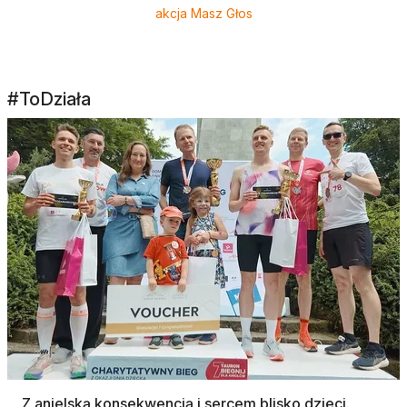
akcja Masz Głos
#ToDziała
Z anielską konsekwencją i sercem blisko dzieci.