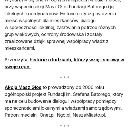
przy wsparciu akcji Masz Głos Fundacji Batorego i jej
lokalnych koordynatorów. Historie dotyczą tworzenia
miejsc wspólnych dla mieszkańców, dialogu
w społeczności lokalnej, załatwiania potrzeb różnych
grup wiekowych, ochrony środowiska i zostały
zrealizowane dzięki sprawnej współpracy władz z
mieszkańcami.
Przeczytaj
historie o ludziach, którzy wzięli sprawy w
otwiera się w nowej karcie
swoje ręce.
otwiera się w nowej karcie
Akcja Masz Głos
to prowadzony od 2006 roku
ogólnopolski projekt Fundacji im. Stefana Batorego, który
ma na celu budowanie dialogu i współpracy pomiędzy
społecznościami lokalnymi a władzami samorządowymi.
Patroni medialni: Onet.pl, Ngo.pl, NaszeMiasto.pl.