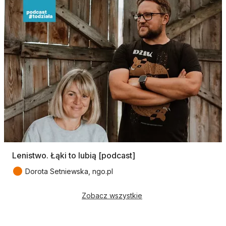
Lenistwo. Łąki to lubią [podcast]
●
Dorota Setniewska, ngo.pl
Zobacz wszystkie