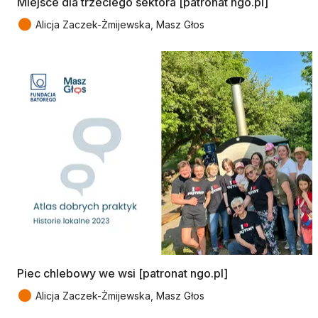
Miejsce dla trzeciego sektora [patronat ngo.pl]
●
Alicja Zaczek-Żmijewska, Masz Głos
Piec chlebowy we wsi [patronat ngo.pl]
●
Alicja Zaczek-Żmijewska, Masz Głos