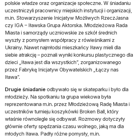
polskie władze oraz organizacje społeczne. W śniadaniu
uczestniczyli pracownicy miejskich instytucji i organizacji,
m.in. Stowarzyszenie Inicjatyw Możliwych RzeczJasna
czy IGA – Iławska Grupa Aktorska. Młodzieżowa Rada
Miasta i samorządy uczniowskie ze szkół średnich
wyszły z pomysłem współpracy z rówieśnikami z
Ukrainy. Nawet najmłodsi mieszkańcy Iławy mieli dla
siebie atrakcję – poznali wyniki konkursu plastycznego dla
dzieci „Iława jest dla wszystkich”, zorganizowanego
przez Fabrykę Inicjatyw Obywatelskich „Łączy nas
Iława”.
Drugie
śniadanie
odbywało się w skateparku i było dla
młodzieży. Na spotkaniu ta grupa wiekowa była
reprezentowana m.in. przez Młodzieżową Radę Miasta i
uczestników turnieju koszykówki Broken Ball, który
właśnie równolegle się odbywał. Rozmowy dotyczyły
głównie oferty spędzania czasu wolnego, jaką ma dla
młodych Iława. Padły różne pomysły, m.in.