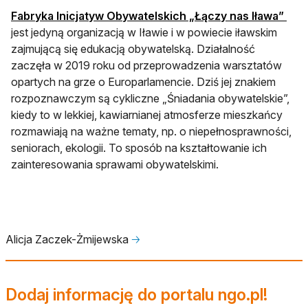
otwi
Fabryka Inicjatyw Obywatelskich „Łączy nas Iława”
jest jedyną organizacją w Iławie i w powiecie iławskim
zajmującą się edukacją obywatelską. Działalność
zaczęła w 2019 roku od przeprowadzenia warsztatów
opartych na grze o Europarlamencie. Dziś jej znakiem
rozpoznawczym są cykliczne „Śniadania obywatelskie”,
kiedy to w lekkiej, kawiarnianej atmosferze mieszkańcy
rozmawiają na ważne tematy, np. o niepełnosprawności,
seniorach, ekologii. To sposób na kształtowanie ich
zainteresowania sprawami obywatelskimi.
Alicja Zaczek-Żmijewska
🡢
Dodaj informację do portalu ngo.pl!