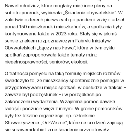
Nawet młodzież, która mogłaby mieć inne plany na
sobotni poranek, wybierała „Śniadania obywatelskie”. W
zaledwie czterech pierwszych po pandemii wzięło udział
ponad 150 mieszkanek i mieszkańców, a spotkania były
kontynuowane także w 2023 roku. Stały się w jakimś
sensie znakiem rozpoznawczym Fabryki Inicjatyw
Obywatelskich „Łączy nas Iława”, która w tym cyklu
spotkań zaproponowała także tematy m.in.:
niepełnosprawności, seniorów, ekologii.
O trafności pomysłu na taką formułę miejskich rozmów
świadczyło to, że mieszkańcy spontanicznie pomagali w
przygotowywaniu miejsc spotkań, w obsłudze w trakcie –
zawsze był poczęstunek – i w porządkach po
zakończeniu wydarzenia. Wzajemna pomoc dawała
radość i poczucie więzi z innymi. W gronie pomocników
były też lokalne organizacje, np. członkinie
Stowarzyszenia „Od-Ważne”, które na co dzień zajmują
się sprawami kobiet, a na śniadanie przygotowały