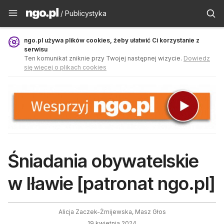
Publicystyka - ngo.pl
/ Publicystyka
ngo.pl używa plików cookies, żeby ułatwić Ci korzystanie z
serwisu
Ten komunikat zniknie przy Twojej następnej wizycie.
Dowiedz
się więcej o plikach cookies
Śniadania obywatelskie
w Iławie [patronat ngo.pl]
Alicja Zaczek-Żmijewska, Masz Głos
19 kwietnia 2024