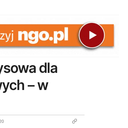
ysowa dla
wych – w
020