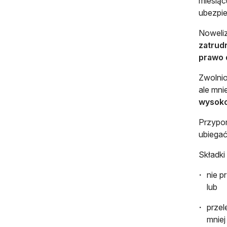
miesiąc
ubezpi
Noweliz
zatrud
prawo 
Zwolni
ale mni
wysoko
Przypom
ubiegać
Składki
nie p
lub
przel
mniej