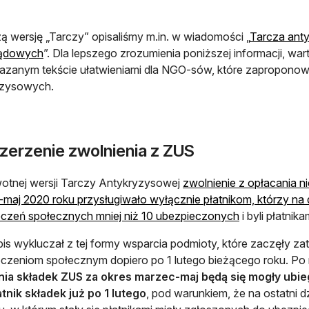
ą wersję „Tarczy” opisaliśmy m.in. w wiadomości „
Tarcza anty
ądowych
”. Dla lepszego zrozumienia poniższej informacji, wa
zanym tekście ułatwieniami dla NGO-sów, które zaproponowa
yzysowych.
zerzenie zwolnienia z ZUS
otnej wersji Tarczy Antykryzysowej
zwolnienie z opłacania 
maj 2020 roku przysługiwało wyłącznie płatnikom, którzy na d
czeń społecznych mniej niż 10 ubezpieczonych
i byli płatnik
pis wykluczał z tej formy wsparcia podmioty, które zaczęły z
czeniom społecznym dopiero po 1 lutego bieżącego roku. Po
ia składek ZUS za okres marzec-maj będą się mogły ubiega
atnik składek już po 1 lutego
, pod warunkiem, że na ostatni 