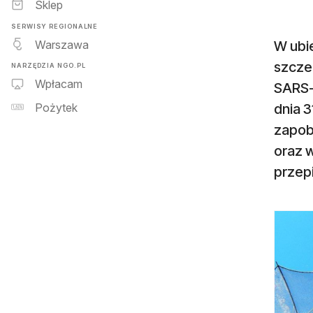
Sklep
SERWISY REGIONALNE
Warszawa
W ubi
szczeg
NARZĘDZIA NGO.PL
Wpłacam
SARS-
dnia 3
Pożytek
zapob
oraz 
przep