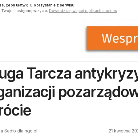
s, żeby ułatwić Ci korzystanie z serwisu
 Twojej następnej wizycie.
Dowiedz się więcej o plikach cookies
uga Tarcza antykryz
ganizacji pozarządo
rócie
a Sadło dla ngo.pl
21 kwietnia 2