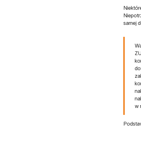
Niektór
Niepotr
samej d
Wa
ZU
ko
do
za
ko
na
na
w 
Podsta