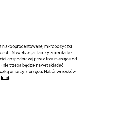
z niskooprocentowanej mikropożyczki
0 osób. Nowelizacja Tarczy zmieniła też
ści gospodarczej przez trzy miesiące od
) nie trzeba będzie nawet składać
życzkę umorzy z urzędu. Nabór wniosków
otwiera się w nowej karcie
z
tutaj
.
j