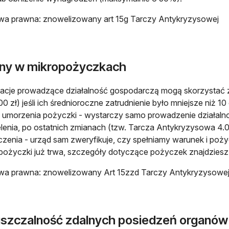
wa prawna: znowelizowany art 15g Tarczy Antykryzysowej
ny w mikropożyczkach
acje prowadzące działalność gospodarczą mogą skorzystać 
00 zł) jeśli ich średnioroczne zatrudnienie było mniejsze niż 1
 umorzenia pożyczki - wystarczy samo prowadzenie działalno
ielenia, po ostatnich zmianach (tzw. Tarcza Antykryzysowa 4.0
zenia - urząd sam zweryfikuje, czy spełniamy warunek i po
pożyczki już trwa, szczegóły dotyczące pożyczek znajdzies
wa prawna: znowelizowany Art 15zzd Tarczy Antykryzysowe
szczalność zdalnych posiedzeń organów