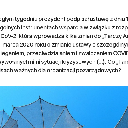
egłym tygodniu prezydent podpisał ustawę z dnia 
ólnych instrumentach wsparcia w związku z rozpr
CoV-2, która wprowadza kilka zmian do „Tarczy An
1 marca 2020 roku o zmianie ustawy o szczególny
ieganiem, przeciwdziałaniem i zwalczaniem COVID-
wywołanych nimi sytuacji kryzysowych (…). Co „Ta
isach ważnych dla organizacji pozarządowych?