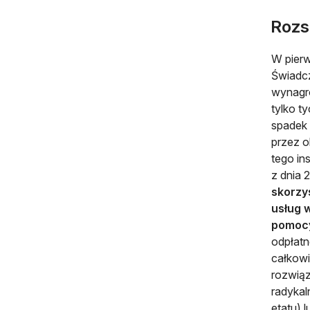
Rozs
W pier
Świadc
wynagro
tylko t
spadek
przez o
tego in
z dnia 2
skorzy
usług 
pomocy
odpłatn
całkowi
rozwiąz
radykal
etatu) 