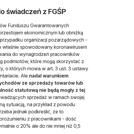
do świadczeń z FGŚP
odków Funduszu Gwarantowanych
przestojem ekonomicznym lub obniżką
w przypadku organizacji pozarządowych -
o to właśnie spowodowany koronawirusem
owania do wynagrodzeń pracowników
og podmiotów, które mogą skorzystać z
, o których mowa w art. 3 ust. 3 ustawy
ntariacie. Ale
nadal warunkiem
zychodów ze sprzedaży towarów lub
lność statutową nie będą mogły z tej
 prowadzących sprzedaż w ramach swojej
cną sytuacją, na przykład z powodu
zeba jednak podkreślić, że to
orozumieniu z pracownikami - dość
malnie o 20% ale do nie mniej niż 0,5