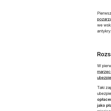
Pierwsz
pozarz
we wska
antykr
Rozs
W pierw
marzec-
ubezpie
Taki za
ubezpie
opłacen
jako pł