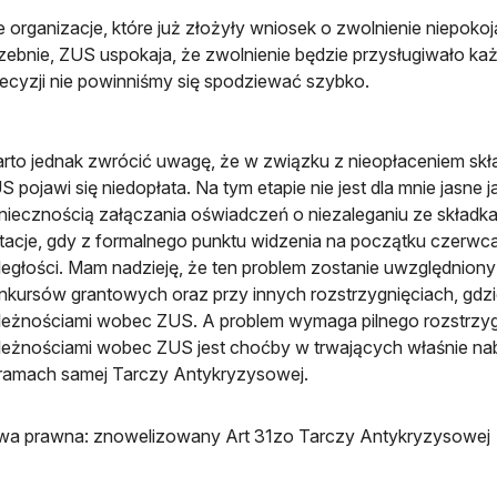
e organizacje, które już złożyły wniosek o zwolnienie niepoko
zebnie, ZUS uspokaja, że zwolnienie będzie przysługiwało ka
ecyzji nie powinniśmy się spodziewać szybko.
rto jednak zwrócić uwagę, że w związku z nieopłaceniem sk
S pojawi się niedopłata. Na tym etapie nie jest dla mnie jasne 
niecznością załączania oświadczeń o niezaleganiu ze składka
tacje, gdy z formalnego punktu widzenia na początku czerwca
ległości. Mam nadzieję, że ten problem zostanie uwzględnio
nkursów grantowych oraz przy innych rozstrzygnięciach, gdzie
leżnościami wobec ZUS. A problem wymaga pilnego rozstrzyg
leżnościami wobec ZUS jest choćby w trwających właśnie n
ramach samej Tarczy Antykryzysowej.
wa prawna: znowelizowany Art 31zo Tarczy Antykryzysowej