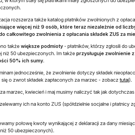
u, w którym stały się płatnikami miały zgłoszonych do ubezpi
eczonych.
acja rozszerza także katalog płatników zwolnionych z opłaca
niające więcej niż 9 osób, które teraz niezależnie od li
do całkowitego zwolnienia z opłacania składek ZUS za mi
ono także
większe podmioty
- płatników, którzy zgłosili do 
ej niż 50 ubezpieczonych. Im także
przysługuje zwolnienie z 
ści 50% ich sumy
.
inam jednocześnie, że zwolnienie dotyczy składek nieopłaco
 się o zwrot składek zapłaconych za marzec - zobacz
tutaj
).
 za marzec, kwiecień i maj musimy naliczyć tak jak dotychczas 
rzelewamy ich na konto ZUS (spółdzielnie socjalne i płatnicy 
ewamy połowę kwoty wynikającej z deklaracji za dany miesiąc (
 niż 50 ubezpieczonych).