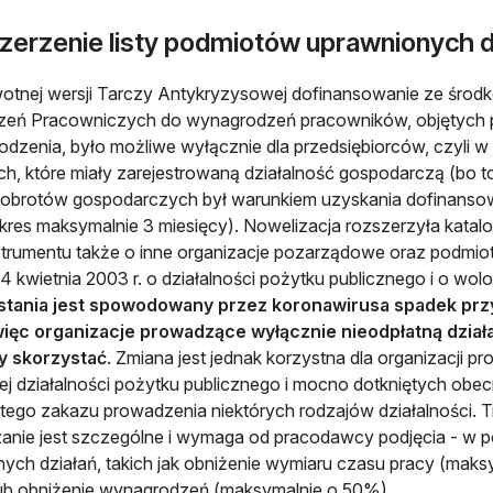
zerzenie listy podmiotów uprawnionych 
wotnej wersji Tarczy Antykryzysowej dofinansowanie ze śr
zeń Pracowniczych do wynagrodzeń pracowników, objętych 
dzenia, było możliwe wyłącznie dla przedsiębiorców, czyli 
ych, które miały zarejestrowaną działalność gospodarczą (b
 obrotów gospodarczych był warunkiem uzyskania dofinans
kres maksymalnie 3 miesięcy). Nowelizacja rozszerzyła katal
strumentu także o inne organizacje pozarządowe oraz podmioty
4 kwietnia 2003 r. o działalności pożytku publicznego i o wolo
stania jest spowodowany przez koronawirusa spadek pr
więc organizacje prowadzące wyłącznie nieodpłatną działa
 skorzystać
. Zmiana jest jednak korzystna dla organizacji
ej działalności pożytku publicznego i mocno dotkniętych obe
tego zakazu prowadzenia niektórych rodzajów działalności. Tr
anie jest szczególne i wymaga od pracodawcy podjęcia - w p
nych działań, takich jak obniżenie wymiaru czasu pracy (maksy
lub obniżenie wynagrodzeń (maksymalnie o 50%).