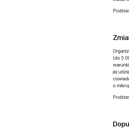
Podsta
Zmia
Organiz
(do 5 0
warunki
jej udz
oświadc
o mikro
Podsta
Dopu