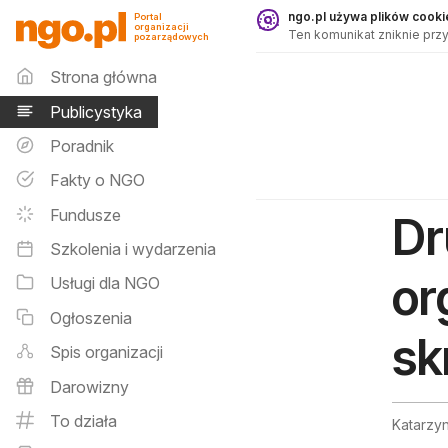
Publicystyka - ngo.pl
ngo.pl używa plików cookie
Portal
organizacji
Ten komunikat zniknie przy
pozarządowych
Menu główne
Strona główna
Publicystyka
Poradnik
Fakty o NGO
Fundusze
Dr
Szkolenia i wydarzenia
or
Usługi dla NGO
Ogłoszenia
sk
Spis organizacji
Darowizny
To działa
Katarzyn