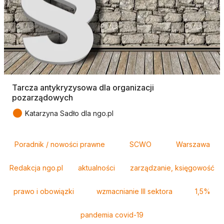
Tarcza antykryzysowa dla organizacji
pozarządowych
●
Katarzyna Sadło dla ngo.pl
Tagi
Poradnik / nowości prawne
SCWO
Warszawa
Redakcja ngo.pl
aktualności
zarządzanie, księgowość
prawo i obowiązki
wzmacnianie III sektora
1,5%
pandemia covid-19