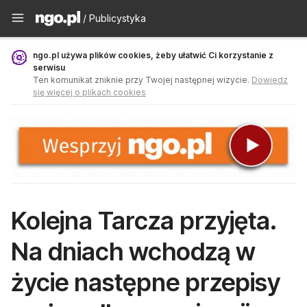
Publicystyka - ngo.pl
/ Publicystyka
ngo.pl używa plików cookies, żeby ułatwić Ci korzystanie z
serwisu
Ten komunikat zniknie przy Twojej następnej wizycie.
Dowiedz
się więcej o plikach cookies
Kolejna Tarcza przyjęta.
Na dniach wchodzą w
życie następne przepisy