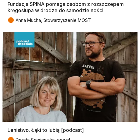
Fundacja SPINA pomaga osobom z rozszczepem
kręgosłupa w drodze do samodzielności
●
Anna Mucha, Stowarzyszenie MOST
Lenistwo. Łąki to lubią [podcast]
●
Dorota Setniewska, ngo.pl