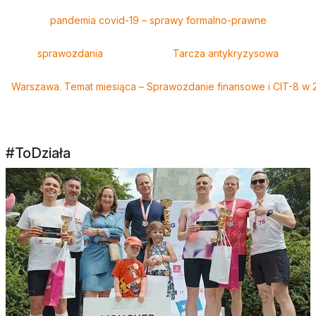
pandemia covid-19 – sprawy formalno-prawne
sprawozdania
Tarcza antykryzysowa
Warszawa. Temat miesiąca – Sprawozdanie finansowe i CIT-8 w 2
#ToDziała