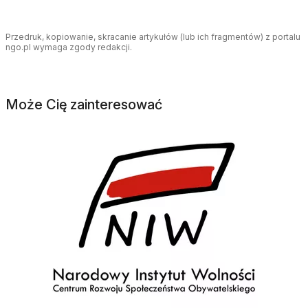
Przedruk, kopiowanie, skracanie artykułów (lub ich fragmentów) z portalu
ngo.pl wymaga zgody redakcji.
Może Cię zainteresować