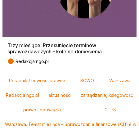
Trzy miesiące. Przesunięcie terminów
sprawozdawczych - kolejne doniesienia
●
Redakcja ngo.pl
Tagi
Poradnik / nowości prawne
SCWO
Warszawa
Redakcja ngo.pl
aktualności
zarządzanie, księgowość
prawo i obowiązki
CIT-8
Warszawa. Temat miesiąca – Sprawozdanie finansowe i CIT-8 w 2