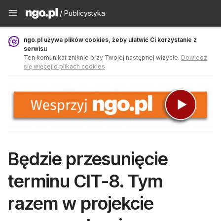
Publicystyka - ngo.pl
/ Publicystyka
ngo.pl używa plików cookies, żeby ułatwić Ci korzystanie z
serwisu
Ten komunikat zniknie przy Twojej następnej wizycie.
Dowiedz
się więcej o plikach cookies
Będzie przesunięcie
terminu CIT-8. Tym
razem w projekcie