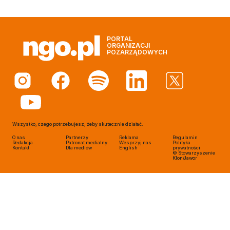
PORTAL
ORGANIZACJI
POZARZĄDOWYCH
Wszystko, czego potrzebujesz, żeby skutecznie działać.
O nas
Partnerzy
Reklama
Regulamin
Redakcja
Patronat medialny
Wesprzyj nas
Polityka
Kontakt
Dla mediów
English
prywatności
© Stowarzyszenie
Klon/Jawor