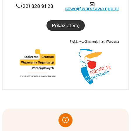
(22) 828 91 23
scwo@warszawa.ngo.pl
Pokaż ofertę