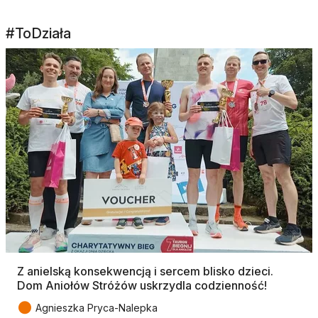
#ToDziała
Z anielską konsekwencją i sercem blisko dzieci.
Dom Aniołów Stróżów uskrzydla codzienność!
●
Agnieszka Pryca-Nalepka