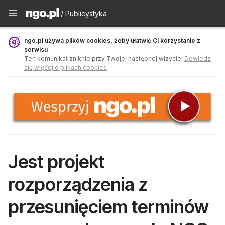
Publicystyka - ngo.pl
/ Publicystyka
ngo.pl używa plików cookies, żeby ułatwić Ci korzystanie z
serwisu
Ten komunikat zniknie przy Twojej następnej wizycie.
Dowiedz
się więcej o plikach cookies
Jest projekt
rozporządzenia z
przesunięciem terminów