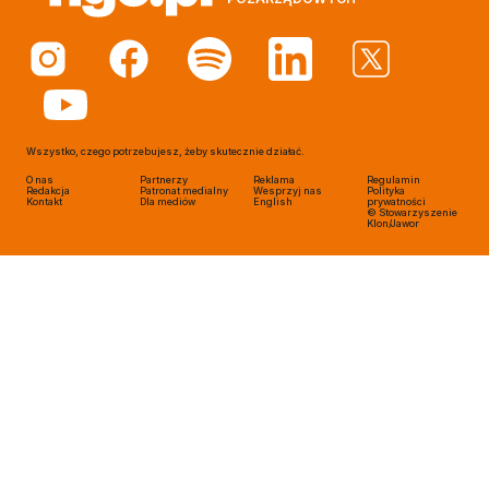
Wszystko, czego potrzebujesz, żeby skutecznie działać.
O nas
Partnerzy
Reklama
Regulamin
Redakcja
Patronat medialny
Wesprzyj nas
Polityka
Kontakt
Dla mediów
English
prywatności
© Stowarzyszenie
Klon/Jawor