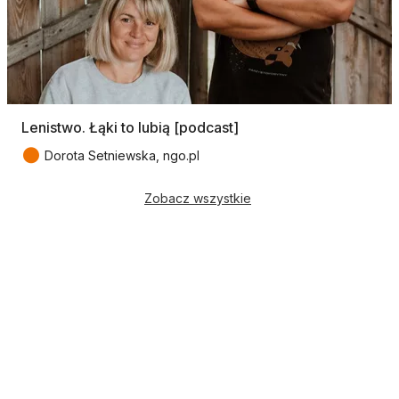
Lenistwo. Łąki to lubią [podcast]
●
Dorota Setniewska, ngo.pl
Zobacz wszystkie