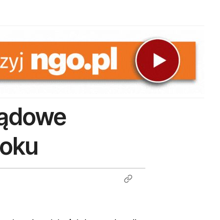
ządowe
roku