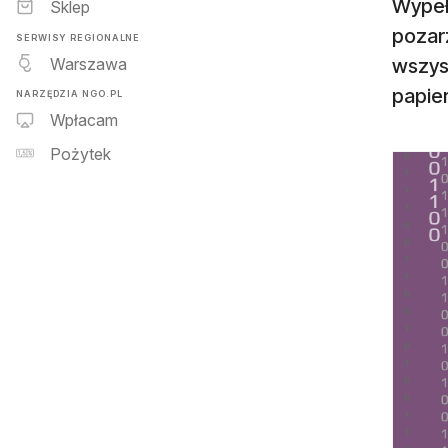
Wypełn
Sklep
pozarz
SERWISY REGIONALNE
Warszawa
wszys
papie
NARZĘDZIA NGO.PL
Wpłacam
Pożytek