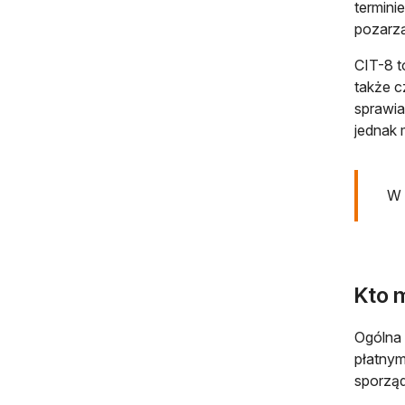
termini
pozarzą
CIT-8 t
także c
sprawia
jednak 
W 
Kto 
Ogólna 
płatnym
sporząd