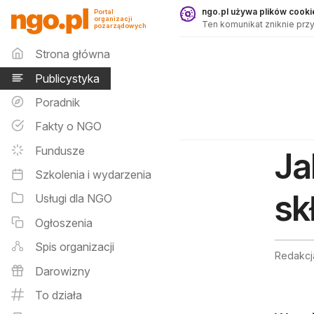
Publicystyka - ngo.pl
ngo.pl używa plików cookie
Portal
organizacji
Ten komunikat zniknie przy
pozarządowych
Menu główne
Strona główna
Publicystyka
Poradnik
Fakty o NGO
Fundusze
Ja
Szkolenia i wydarzenia
sk
Usługi dla NGO
Ogłoszenia
Spis organizacji
Redakcj
Darowizny
To działa