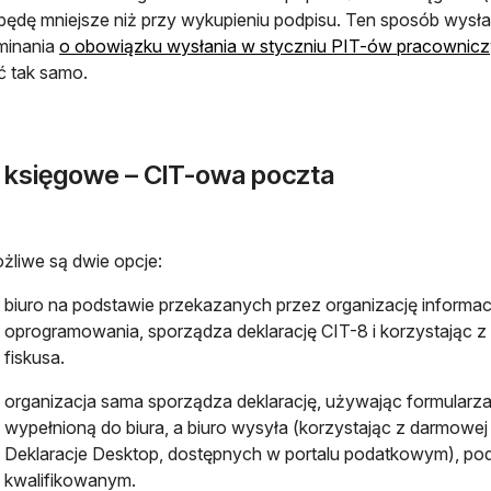
będę mniejsze niż przy wykupieniu podpisu. Ten sposób wysłani
minania
o obowiązku wysłania w styczniu PIT-ów pracownic
ć tak samo.
o księgowe – CIT-owa poczta
żliwe są dwie opcje:
biuro na podstawie przekazanych przez organizację informa
oprogramowania, sporządza deklarację CIT-8 i korzystając z
fiskusa.
organizacja sama sporządza deklarację, używając formularza
wypełnioną do biura, a biuro wysyła (korzystając z darmowej 
Deklaracje Desktop, dostępnych w portalu podatkowym), po
kwalifikowanym.