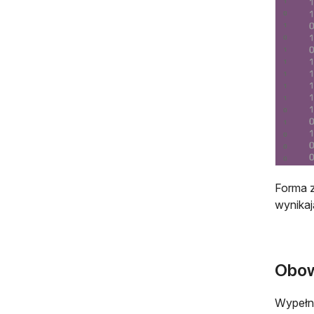
Forma z
wynikaj
Obow
Wypełn