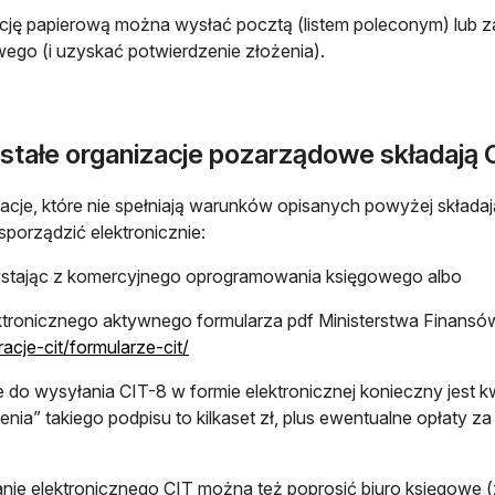
cję papierową można wysłać pocztą (listem poleconym) lub z
ego (i uzyskać potwierdzenie złożenia).
stałe organizacje pozarządowe składają C
acje, które nie spełniają warunków opisanych powyżej składaj
porządzić elektronicznie:
ystając z komercyjnego oprogramowania księgowego albo
ktronicznego aktywnego formularza pdf Ministerstwa Finansó
otwiera się w nowej karcie
racje-cit/formularze-cit/
 do wysyłania CIT-8 w formie elektronicznej konieczny jest k
enia” takiego podpisu to kilkaset zł, plus ewentualne opłaty 
nie elektronicznego CIT można też poprosić biuro księgowe (zl