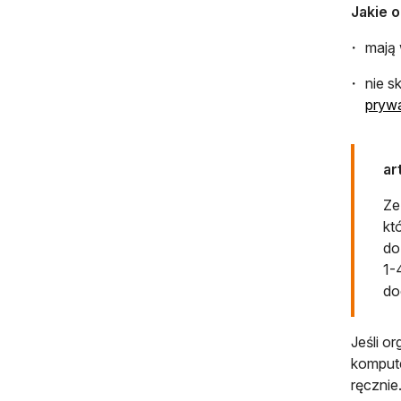
Jakie 
mają
nie s
pryw
ar
Ze
kt
do
1-4
do
Jeśli o
kompute
ręcznie