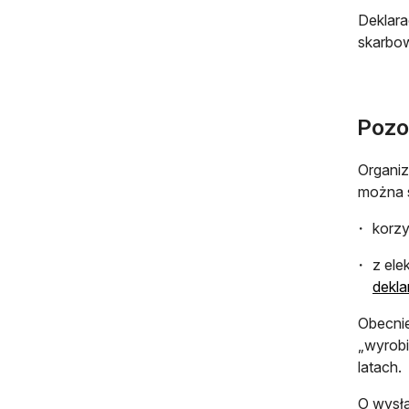
Deklara
skarbow
Pozo
Organiz
można s
korz
z ele
dekla
Obecnie
„wyrobi
latach.
O wysła