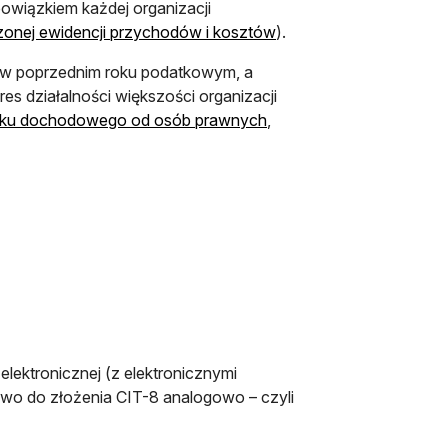
bowiązkiem każdej organizacji
onej ewidencji przychodów i kosztów
).
ty w poprzednim roku podatkowym, a
s działalności większości organizacji
datku dochodowego od osób prawnych
,
lektronicznej (z elektronicznymi
rawo do złożenia CIT-8 analogowo – czyli