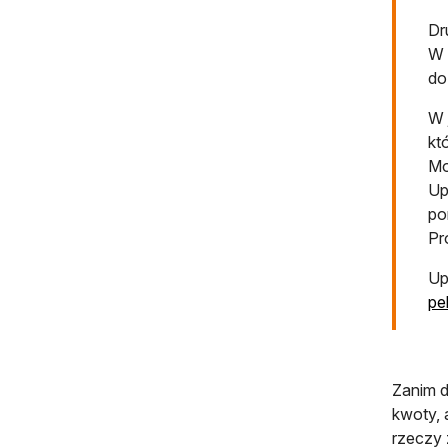
Dr
W 
do
W 
kt
Mo
Up
po
Pr
Up
pe
Zanim d
kwoty, 
rzeczy 