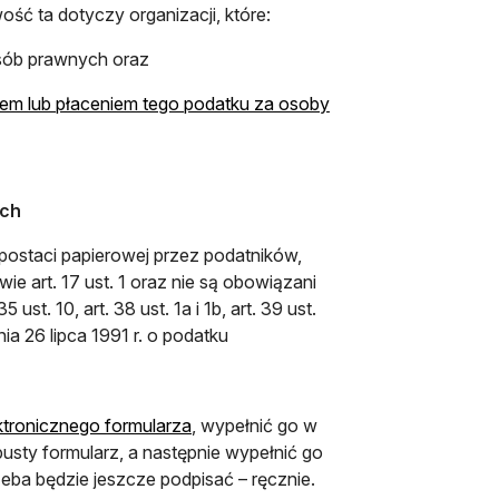
ść ta dotyczy organizacji, które:
sób prawnych oraz
iem lub płaceniem tego podatku za osoby
ych
postaci papierowej przez podatników,
e art. 17 ust. 1 oraz nie są obowiązani
st. 10, art. 38 ust. 1a i 1b, art. 39 ust.
 dnia 26 lipca 1991 r. o podatku
otwiera się w nowej karcie
ktronicznego formularza
, wypełnić go w
ty formularz, a następnie wypełnić go
eba będzie jeszcze podpisać – ręcznie.