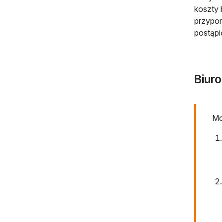
koszty 
przypo
postąpi
Biur
Mo