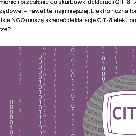
ienie i przesłanie do skarbówki deklaracji CIT-8, 
ądowej – nawet tej najmniejszej. Elektroniczna f
tkie NGO muszą składać deklaracje CIT-8 elektron
rze?