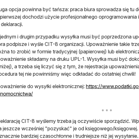
uga opcja powinna być tańsza: praca biura sprowadza się tu
pierwszej dochodzi użycie profesjonalnego oprogramowania i
 deklaracji.
jednym i drugim przypadku wysyłka musi być poprzedzona upo
óra podpisze i wyśle CIT-8 organizacji. Upoważnienie takie t
żna to zrobić w formie tradycyjnej (papierowej) lub elektron
oważnienie składamy na druku UPL-1. Wysyłka musi być dok
niżej), a trzeba się liczyć się z tym, że rejestracja upoważnie
ocedura tej nie powinniśmy więc odkładać do ostatniej chwili!
oważnienie do wysyłki elektronicznej:
https://www.podatki.go
otwiera się w nowej karcie
lnomocnictwa/
eklarację CIT-8 wyślemy trzeba ją oczywiście sporządzić. W
a jeszcze wcześniej "pozyskać" je od księgowego/księgowej. S
znacznie bardziej czasochłonne i trudniejsze niż jej wysyłanie