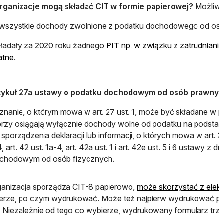
organizacje mogą składać CIT w formie papierowej?
Możliwo
 wszystkie dochody zwolnione z podatku dochodowego od o
kładały za 2020 roku żadnego
PIT np. w związku z zatrudnian
atne
.
tykuł 27a ustawy o podatku dochodowym od osób prawn
znanie, o którym mowa w art. 27 ust. 1, może być składane w 
órzy osiągają wyłącznie dochody wolne od podatku na podstawi
 sporządzenia deklaracji lub informacji, o których mowa w art. 35 u
, art. 42 ust. 1a-4, art. 42a ust. 1 i art. 42e ust. 5 i 6 ustawy z
chodowym od osób fizycznych.
rganizacja sporządza CIT-8 papierowo,
może skorzystać z ele
rze, po czym wydrukować. Może też najpierw wydrukować pus
. Niezależnie od tego co wybierze, wydrukowany formularz trz