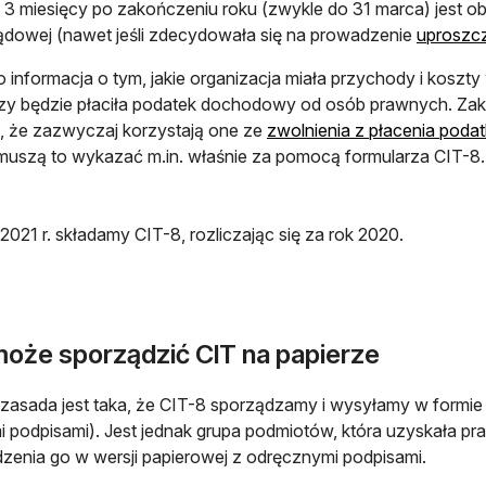
e 3 miesięcy po zakończeniu roku (zwykle do 31 marca) jest o
dowej (nawet jeśli zdecydowała się na prowadzenie
uproszcz
o informacja o tym, jakie organizacja miała przychody i kosz
zy będzie płaciła podatek dochodowy od osób prawnych. Zakre
, że zazwyczaj korzystają one ze
zwolnienia z płacenia po
muszą to wykazać m.in. właśnie za pomocą formularza CIT-8.
2021 r. składamy CIT-8, rozliczając się za rok 2020.
może sporządzić CIT na papierze
zasada jest taka, że CIT-8 sporządzamy i wysyłamy w formie e
i podpisami). Jest jednak grupa podmiotów, która uzyskała p
zenia go w wersji papierowej z odręcznymi podpisami.