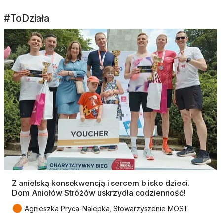
#ToDziała
Z anielską konsekwencją i sercem blisko dzieci.
Dom Aniołów Stróżów uskrzydla codzienność!
●
Agnieszka Pryca-Nalepka, Stowarzyszenie MOST