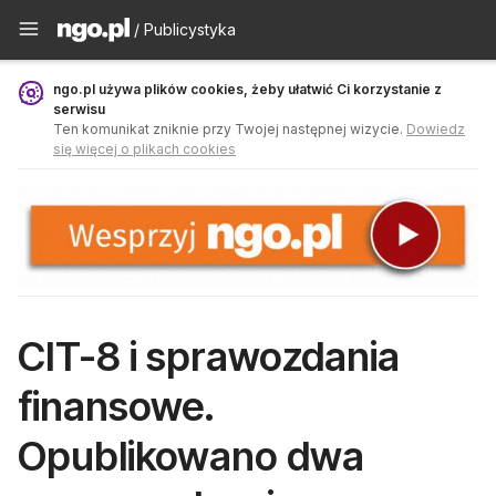
Publicystyka - ngo.pl
/ Publicystyka
ngo.pl używa plików cookies, żeby ułatwić Ci korzystanie z
serwisu
Ten komunikat zniknie przy Twojej następnej wizycie.
Dowiedz
się więcej o plikach cookies
CIT-8 i sprawozdania
finansowe.
Opublikowano dwa