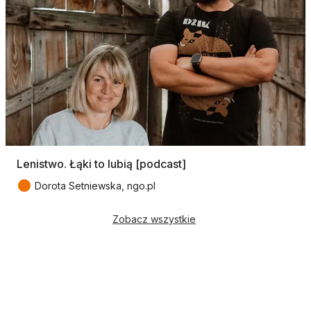
Lenistwo. Łąki to lubią [podcast]
●
Dorota Setniewska, ngo.pl
Zobacz wszystkie