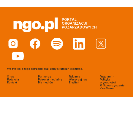
PORTAL
ORGANIZACJI
POZARZĄDOWYCH
Wszystko, czego potrzebujesz, żeby skutecznie działać.
O nas
Partnerzy
Reklama
Regulamin
Redakcja
Patronat medialny
Wesprzyj nas
Polityka
Kontakt
Dla mediów
English
prywatności
© Stowarzyszenie
Klon/Jawor