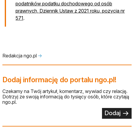
podatników podatku dochodowego od osób
prawnych, Dziennik Ustaw z 2021 roku, pozycja nr
otwiera się w nowej karcie
571
.
Redakcja ngo.pl
🡢
Dodaj informację do portalu ngo.pl!
Czekamy na Twój artykuł, komentarz, wywiad czy relację.
Dotrzyj ze swoją informacją do tysięcy osób, które czytają
ngo.pl.
Dodaj